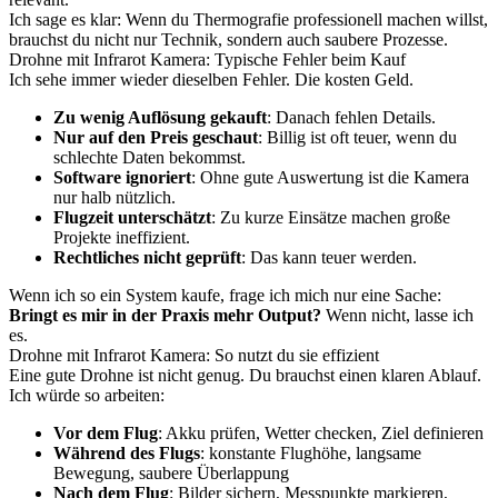
Ich sage es klar: Wenn du Thermografie professionell machen willst,
brauchst du nicht nur Technik, sondern auch saubere Prozesse.
Drohne mit Infrarot Kamera: Typische Fehler beim Kauf
Ich sehe immer wieder dieselben Fehler. Die kosten Geld.
Zu wenig Auflösung gekauft
: Danach fehlen Details.
Nur auf den Preis geschaut
: Billig ist oft teuer, wenn du
schlechte Daten bekommst.
Software ignoriert
: Ohne gute Auswertung ist die Kamera
nur halb nützlich.
Flugzeit unterschätzt
: Zu kurze Einsätze machen große
Projekte ineffizient.
Rechtliches nicht geprüft
: Das kann teuer werden.
Wenn ich so ein System kaufe, frage ich mich nur eine Sache:
Bringt es mir in der Praxis mehr Output?
Wenn nicht, lasse ich
es.
Drohne mit Infrarot Kamera: So nutzt du sie effizient
Eine gute Drohne ist nicht genug. Du brauchst einen klaren Ablauf.
Ich würde so arbeiten:
Vor dem Flug
: Akku prüfen, Wetter checken, Ziel definieren
Während des Flugs
: konstante Flughöhe, langsame
Bewegung, saubere Überlappung
Nach dem Flug
: Bilder sichern, Messpunkte markieren,