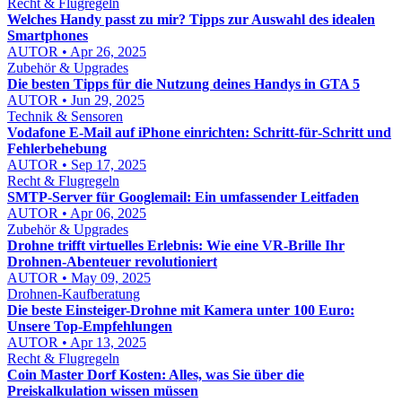
Recht & Flugregeln
Welches Handy passt zu mir? Tipps zur Auswahl des idealen
Smartphones
AUTOR • Apr 26, 2025
Zubehör & Upgrades
Die besten Tipps für die Nutzung deines Handys in GTA 5
AUTOR • Jun 29, 2025
Technik & Sensoren
Vodafone E‑Mail auf iPhone einrichten: Schritt‑für‑Schritt und
Fehlerbehebung
AUTOR • Sep 17, 2025
Recht & Flugregeln
SMTP-Server für Googlemail: Ein umfassender Leitfaden
AUTOR • Apr 06, 2025
Zubehör & Upgrades
Drohne trifft virtuelles Erlebnis: Wie eine VR-Brille Ihr
Drohnen-Abenteuer revolutioniert
AUTOR • May 09, 2025
Drohnen-Kaufberatung
Die beste Einsteiger-Drohne mit Kamera unter 100 Euro:
Unsere Top-Empfehlungen
AUTOR • Apr 13, 2025
Recht & Flugregeln
Coin Master Dorf Kosten: Alles, was Sie über die
Preiskalkulation wissen müssen