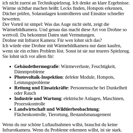
ich nicht zuerst an Technikspielzeug. Ich denke an klare Ergebnisse.
Wärme sichtbar machen heißt: Lecks finden, Hotspots erkennen,
Dächer prüfen, Solaranlagen kontrollieren und Einsätze schneller
bewerten.
Der Vorteil ist simpel: Was das Auge nicht sieht, zeigt die
Wärmebildkamera. Und genau das macht diese Art von Drohne so
wertvoll. Du bekommst Daten statt Vermutungen.
Drohne mit Infrarot Kamera: Für wen lohnt sich das?
Ich würde eine Drohne mit Wärmebildkamera nur dann kaufen,
wenn sie ein echtes Problem löst. Sonst ist sie nur teueres Spielzeug.
Sie lohnt sich vor allem für:
Gebäudethermografie
: Wärmeverluste, Feuchtigkeit,
Dämmprobleme
Photovoltaik-Inspektion
: defekte Module, Hotspots,
Leistungsprobleme
Rettung und Einsatzkräfte
: Personensuche bei Dunkelheit
oder Rauch
Industrie und Wartung
: elektrische Anlagen, Maschinen,
Prozesskontrolle
Landwirtschaft und Wildtierbeobachtung
:
Flächenkontrolle, Tierortung, Bestandsmanagement
Wenn du nur schöne Luftaufnahmen willst, brauchst du keine
Infrarotkamera. Wenn du Probleme erkennen willst, ist sie stark.