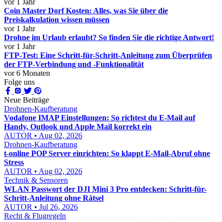
vor 1 Jahr
Coin Master Dorf Kosten: Alles, was Sie über die
Preiskalkulation wissen müssen
vor 1 Jahr
Drohne im Urlaub erlaubt? So finden Sie die richtige Antwort!
vor 1 Jahr
FTP-Test: Eine Schritt-für-Schritt-Anleitung zum Überprüfen
der FTP-Verbindung und -Funktionalität
vor 6 Monaten
Folge uns
Neue Beiträge
Drohnen-Kaufberatung
Vodafone IMAP Einstellungen: So richtest du E-Mail auf
Handy, Outlook und Apple Mail korrekt ein
AUTOR • Aug 02, 2026
Drohnen-Kaufberatung
t-online POP Server einrichten: So klappt E-Mail-Abruf ohne
Stress
AUTOR • Aug 02, 2026
Technik & Sensoren
WLAN Passwort der DJI Mini 3 Pro entdecken: Schritt-für-
Schritt-Anleitung ohne Rätsel
AUTOR • Jul 26, 2026
Recht & Flugregeln