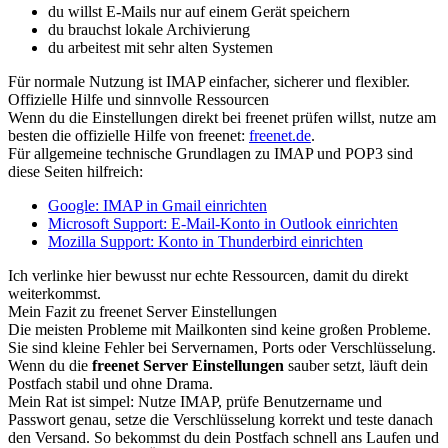
du willst E-Mails nur auf einem Gerät speichern
du brauchst lokale Archivierung
du arbeitest mit sehr alten Systemen
Für normale Nutzung ist IMAP einfacher, sicherer und flexibler.
Offizielle Hilfe und sinnvolle Ressourcen
Wenn du die Einstellungen direkt bei freenet prüfen willst, nutze am
besten die offizielle Hilfe von freenet:
freenet.de
.
Für allgemeine technische Grundlagen zu IMAP und POP3 sind
diese Seiten hilfreich:
Google: IMAP in Gmail einrichten
Microsoft Support: E-Mail-Konto in Outlook einrichten
Mozilla Support: Konto in Thunderbird einrichten
Ich verlinke hier bewusst nur echte Ressourcen, damit du direkt
weiterkommst.
Mein Fazit zu freenet Server Einstellungen
Die meisten Probleme mit Mailkonten sind keine großen Probleme.
Sie sind kleine Fehler bei Servernamen, Ports oder Verschlüsselung.
Wenn du die
freenet Server Einstellungen
sauber setzt, läuft dein
Postfach stabil und ohne Drama.
Mein Rat ist simpel: Nutze IMAP, prüfe Benutzername und
Passwort genau, setze die Verschlüsselung korrekt und teste danach
den Versand. So bekommst du dein Postfach schnell ans Laufen und