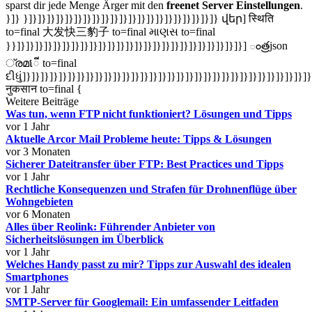
sparst dir jede Menge Ärger mit den
freenet Server Einstellungen
.
}]} }]}]}]}]}]}]}]}]}]}]}]}]}]}]}]}]}]}]}]}]}]} վեր] स्थिति
to=final 大发快三豹子 to=final માણસ to=final
}}]}]}]}]}]}]}]}]}]}]}]}]}]}]}]}]}]}]}]}]}]}]}]}]}]}] ంత్రjson
്രമើ to=final
દીધું]}]}]}]}]}]}]}]}]}]}]}]}]}]}]}]}]}]}]}]}]}]}]}]}]}]}]}]}]}]}]}]
नुकसान to=final {
Weitere Beiträge
Was tun, wenn FTP nicht funktioniert? Lösungen und Tipps
vor 1 Jahr
Aktuelle Arcor Mail Probleme heute: Tipps & Lösungen
vor 3 Monaten
Sicherer Dateitransfer über FTP: Best Practices und Tipps
vor 1 Jahr
Rechtliche Konsequenzen und Strafen für Drohnenflüge über
Wohngebieten
vor 6 Monaten
Alles über Reolink: Führender Anbieter von
Sicherheitslösungen im Überblick
vor 1 Jahr
Welches Handy passt zu mir? Tipps zur Auswahl des idealen
Smartphones
vor 1 Jahr
SMTP-Server für Googlemail: Ein umfassender Leitfaden