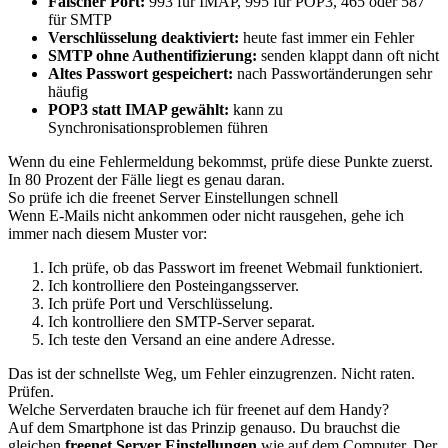
Falscher Port:
993 für IMAP, 995 für POP3, 465 oder 587
für SMTP
Verschlüsselung deaktiviert:
heute fast immer ein Fehler
SMTP ohne Authentifizierung:
senden klappt dann oft nicht
Altes Passwort gespeichert:
nach Passwortänderungen sehr
häufig
POP3 statt IMAP gewählt:
kann zu
Synchronisationsproblemen führen
Wenn du eine Fehlermeldung bekommst, prüfe diese Punkte zuerst.
In 80 Prozent der Fälle liegt es genau daran.
So prüfe ich die freenet Server Einstellungen schnell
Wenn E-Mails nicht ankommen oder nicht rausgehen, gehe ich
immer nach diesem Muster vor:
Ich prüfe, ob das Passwort im freenet Webmail funktioniert.
Ich kontrolliere den Posteingangsserver.
Ich prüfe Port und Verschlüsselung.
Ich kontrolliere den SMTP-Server separat.
Ich teste den Versand an eine andere Adresse.
Das ist der schnellste Weg, um Fehler einzugrenzen. Nicht raten.
Prüfen.
Welche Serverdaten brauche ich für freenet auf dem Handy?
Auf dem Smartphone ist das Prinzip genauso. Du brauchst die
gleichen
freenet Server Einstellungen
wie auf dem Computer. Der