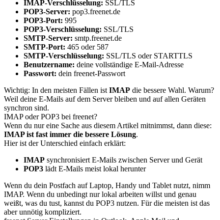
IMAP-Verschlüsselung:
SSL/TLS
POP3-Server:
pop3.freenet.de
POP3-Port:
995
POP3-Verschlüsselung:
SSL/TLS
SMTP-Server:
smtp.freenet.de
SMTP-Port:
465 oder 587
SMTP-Verschlüsselung:
SSL/TLS oder STARTTLS
Benutzername:
deine vollständige E-Mail-Adresse
Passwort:
dein freenet-Passwort
Wichtig: In den meisten Fällen ist
IMAP
die bessere Wahl. Warum?
Weil deine E-Mails auf dem Server bleiben und auf allen Geräten
synchron sind.
IMAP oder POP3 bei freenet?
Wenn du nur eine Sache aus diesem Artikel mitnimmst, dann diese:
IMAP ist fast immer die bessere Lösung
.
Hier ist der Unterschied einfach erklärt:
IMAP
synchronisiert E-Mails zwischen Server und Gerät
POP3
lädt E-Mails meist lokal herunter
Wenn du dein Postfach auf Laptop, Handy und Tablet nutzt, nimm
IMAP. Wenn du unbedingt nur lokal arbeiten willst und genau
weißt, was du tust, kannst du POP3 nutzen. Für die meisten ist das
aber unnötig kompliziert.