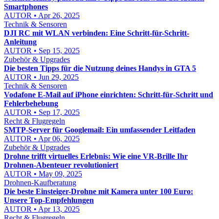
Smartphones
AUTOR • Apr 26, 2025
Technik & Sensoren
DJI RC mit WLAN verbinden: Eine Schritt-für-Schritt-
Anleitung
AUTOR • Sep 15, 2025
Zubehör & Upgrades
Die besten Tipps für die Nutzung deines Handys in GTA 5
AUTOR • Jun 29, 2025
Technik & Sensoren
Vodafone E‑Mail auf iPhone einrichten: Schritt‑für‑Schritt und
Fehlerbehebung
AUTOR • Sep 17, 2025
Recht & Flugregeln
SMTP-Server für Googlemail: Ein umfassender Leitfaden
AUTOR • Apr 06, 2025
Zubehör & Upgrades
Drohne trifft virtuelles Erlebnis: Wie eine VR-Brille Ihr
Drohnen-Abenteuer revolutioniert
AUTOR • May 09, 2025
Drohnen-Kaufberatung
Die beste Einsteiger-Drohne mit Kamera unter 100 Euro:
Unsere Top-Empfehlungen
AUTOR • Apr 13, 2025
Recht & Flugregeln