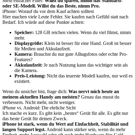
Mein einfacher Filter:
Willst du sparen, nimm das Standard-
oder SE-Modell. Willst du das Beste, nimm Pro.
iPhone: Worauf du vor dem Kauf achten solltest
Hier machen viele Leute Fehler. Sie kaufen nach Gefühl statt nach
Bedarf. Ich würde auf diese Punkte achten:
Speicher:
128 GB reichen vielen. Wenn du viel filmst, nimm
mehr.
Displaygröße:
Klein ist besser für eine Hand. Groß ist besser
für Medien und Akkulaufzeit.
Kamera:
Brauchst du nur gute Alltagsfotos oder echte Pro-
Features?
Akkulaufzeit:
Je nach Nutzung kann das wichtiger sein als
die Kamera.
Preis-Leistung:
Nicht das teuerste Modell kaufen, nur weil es
existiert.
Wenn du unsicher bist, frage dich:
Was nervt mich heute an
meinem aktuellen Handy am meisten?
Genau das musst du
verbessern. Nicht mehr, nicht weniger.
iPhone vs. Android: Die ehrliche Sicht
Ich mache es kurz. Es gibt kein „bestes“ Gerät für alle. Es gibt nur
das beste Gerät für deinen Zweck.
iPhone ist stark, wenn du Wert auf Einfachheit, Stabilität und
langen Support legst.
Android kann stärker sein, wenn du mehr
Freiheit, mehr Auswahl oder oft auch mehr Hardware fürs Geld