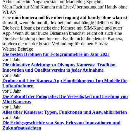
Achte auf echte Angaben statt auf Marketing-Sprache.
Mein Fazit zur Mini Kamera mit Live-Übertragung auf Handy ohne
WLAN
Eine
mini kamera mit live ubertragung auf handy ohne wlan
ist
sinnvoll, wenn du mobil, flexibel und unabhängig bleiben willst.
Die beste Lösung ist meist eine Kamera mit SIM-Karte und guter
App. Wenn du nur kurze Distanzen brauchst, reicht oft auch eine
Direktverbindung ohne Internet. Kaufe nicht die kleinste Kamera,
sondern die mit der besten Verbindung für deinen Einsatz.
Weitere Beiträge
Die besten Drohnen für Fotogrammetrie im Jahr 2023
vor 1 Jahr
Die ultimative Anleitung zu Olympus Kameras: Tradition,
Innovation und Qualität vereint in jeder Aufnahme
vor 1 Jahr
Drohne mit Live Kamera App Empfehlungen: Top Modelle für
Luftaufnahmen
vor 1 Jahr
Die Zukunft der Fotografie: Die Vielseitigkeit und Leistung von
Mini Kameras
vor 1 Jahr
Alles über Kameras: Typen, Funktionen und Auswahlkriterien
vor 1 Jahr
Die Erfolgsgeschichte von Sony Ericsson: Innovationen und
Zukunftsaussichten