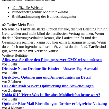
o2 offizielle Website
Bundesnetzagentur: Mobilfunk-Infos
Breitbandmessung der Bundesnetzagentur
o2 Tarife: Mein Fazit
Ich sehe
o2 Tarife
als starke Option für alle, die viel Leistung für ihr
Geld wollen und nicht blind den erstbesten Vertrag nehmen. Wenn
du dein Nutzungsverhalten kennst, die Laufzeit prüfst und den
Gesamtpreis rechnest, kannst du hier echte Ersparnisse holen. Wenn
du einfach nur irgendwas abschließt, zahlst du drauf.
o2 Tarife
sind
gut, wenn du sie mit Verstand kaufst.
Weitere Beiträge
Alles, was Sie über den Eingangsserver GMX wissen müssen
vor 1 Jahr
Die beste Nano-Drohne für Kinder – Unsere Top-Auswahl
vor 1 Jahr
Direktbox: Optimierung und Anwendungen im Detail
vor 2 Jahren
Der Alice Mail Server: Optimierung und Anwendungen
vor 2 Jahren
Nokia 6110 Wert: Was ist Ihr altes Mobiltelefon heute wert?
vor 1 Jahr
Optimale Blue Mail Einstellungen für eine erfolgreiche Nutzung
vor 4 Monaten