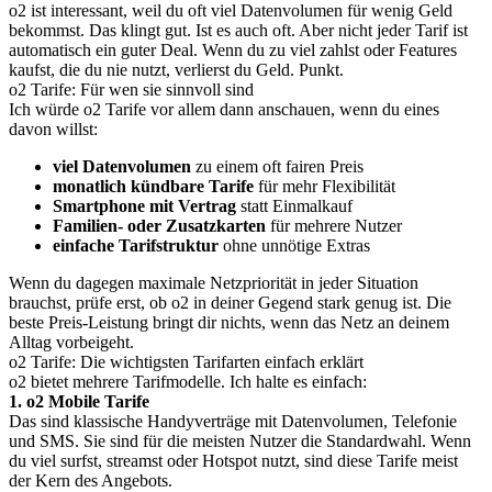
o2 ist interessant, weil du oft viel Datenvolumen für wenig Geld
bekommst. Das klingt gut. Ist es auch oft. Aber nicht jeder Tarif ist
automatisch ein guter Deal. Wenn du zu viel zahlst oder Features
kaufst, die du nie nutzt, verlierst du Geld. Punkt.
o2 Tarife: Für wen sie sinnvoll sind
Ich würde o2 Tarife vor allem dann anschauen, wenn du eines
davon willst:
viel Datenvolumen
zu einem oft fairen Preis
monatlich kündbare Tarife
für mehr Flexibilität
Smartphone mit Vertrag
statt Einmalkauf
Familien- oder Zusatzkarten
für mehrere Nutzer
einfache Tarifstruktur
ohne unnötige Extras
Wenn du dagegen maximale Netzpriorität in jeder Situation
brauchst, prüfe erst, ob o2 in deiner Gegend stark genug ist. Die
beste Preis-Leistung bringt dir nichts, wenn das Netz an deinem
Alltag vorbeigeht.
o2 Tarife: Die wichtigsten Tarifarten einfach erklärt
o2 bietet mehrere Tarifmodelle. Ich halte es einfach:
1. o2 Mobile Tarife
Das sind klassische Handyverträge mit Datenvolumen, Telefonie
und SMS. Sie sind für die meisten Nutzer die Standardwahl. Wenn
du viel surfst, streamst oder Hotspot nutzt, sind diese Tarife meist
der Kern des Angebots.