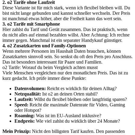
2. o2 Tarife ohne Laufzeit
Diese Variante ist für mich stark, wenn ich flexibel bleiben will. Du
bist nicht lange gebunden und kannst schneller wechseln. Der Preis
ist manchmal etwas höher, aber die Freiheit kann das wert sein.
3. o2 Tarife mit Smartphone
Hier zahlst du Tarif und Gerät zusammen. Das ist praktisch, wenn
du nicht alles auf einmal bezahlen willst. Aber Achtung: Ich rechne
immer gegen. Manchmal ist ein separater Handykauf günstiger.
4. o2 Zusatzkarten und Family-Optionen
Wenn mehrere Personen im Haushalt Daten brauchen, können
Zusatzkarten sinnvoll sein. So senkst du oft den Preis pro Anschluss.
Das ist besonders interessant für Paare und Familien.
o2 Tarife: Worauf du beim Vergleich achten musst
Viele Menschen vergleichen nur den monatlichen Preis. Das ist zu
kurz gedacht. Ich prüfe immer diese Punkte:
Datenvolumen:
Reicht es wirklich für deinen Alltag?
Netzqualität:
Ist o2 an deinen Orten stabil?
Laufzeit:
Willst du flexibel bleiben oder langfristig sparen?
Speed:
Reicht die maximale Datenrate für Video, Gaming
oder Hotspot?
Roaming:
Was ist im EU-Ausland inklusive?
Endpreis:
Wie viel zahlst du wirklich über 24 Monate?
Mein Prinzip:
Nicht den billigsten Tarif kaufen. Den passenden