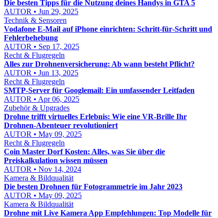
Die besten Tipps für die Nutzung deines Handys in GTA 5
AUTOR • Jun 29, 2025
Technik & Sensoren
Vodafone E‑Mail auf iPhone einrichten: Schritt‑für‑Schritt und
Fehlerbehebung
AUTOR • Sep 17, 2025
Recht & Flugregeln
Alles zur Drohnenversicherung: Ab wann besteht Pflicht?
AUTOR • Jun 13, 2025
Recht & Flugregeln
SMTP-Server für Googlemail: Ein umfassender Leitfaden
AUTOR • Apr 06, 2025
Zubehör & Upgrades
Drohne trifft virtuelles Erlebnis: Wie eine VR-Brille Ihr
Drohnen-Abenteuer revolutioniert
AUTOR • May 09, 2025
Recht & Flugregeln
Coin Master Dorf Kosten: Alles, was Sie über die
Preiskalkulation wissen müssen
AUTOR • Nov 14, 2024
Kamera & Bildqualität
Die besten Drohnen für Fotogrammetrie im Jahr 2023
AUTOR • May 09, 2025
Kamera & Bildqualität
Drohne mit Live Kamera App Empfehlungen: Top Modelle für