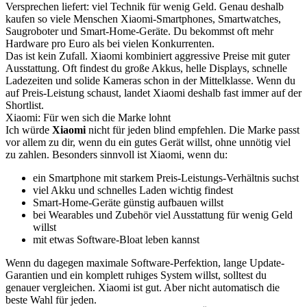
Versprechen liefert: viel Technik für wenig Geld. Genau deshalb
kaufen so viele Menschen Xiaomi-Smartphones, Smartwatches,
Saugroboter und Smart-Home-Geräte. Du bekommst oft mehr
Hardware pro Euro als bei vielen Konkurrenten.
Das ist kein Zufall. Xiaomi kombiniert aggressive Preise mit guter
Ausstattung. Oft findest du große Akkus, helle Displays, schnelle
Ladezeiten und solide Kameras schon in der Mittelklasse. Wenn du
auf Preis-Leistung schaust, landet Xiaomi deshalb fast immer auf der
Shortlist.
Xiaomi: Für wen sich die Marke lohnt
Ich würde
Xiaomi
nicht für jeden blind empfehlen. Die Marke passt
vor allem zu dir, wenn du ein gutes Gerät willst, ohne unnötig viel
zu zahlen. Besonders sinnvoll ist Xiaomi, wenn du:
ein Smartphone mit starkem Preis-Leistungs-Verhältnis suchst
viel Akku und schnelles Laden wichtig findest
Smart-Home-Geräte günstig aufbauen willst
bei Wearables und Zubehör viel Ausstattung für wenig Geld
willst
mit etwas Software-Bloat leben kannst
Wenn du dagegen maximale Software-Perfektion, lange Update-
Garantien und ein komplett ruhiges System willst, solltest du
genauer vergleichen. Xiaomi ist gut. Aber nicht automatisch die
beste Wahl für jeden.