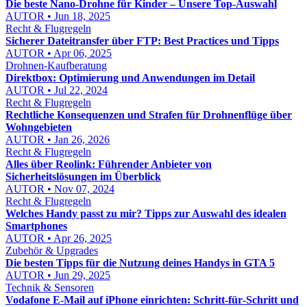
Die beste Nano-Drohne für Kinder – Unsere Top-Auswahl
AUTOR • Jun 18, 2025
Recht & Flugregeln
Sicherer Dateitransfer über FTP: Best Practices und Tipps
AUTOR • Apr 06, 2025
Drohnen-Kaufberatung
Direktbox: Optimierung und Anwendungen im Detail
AUTOR • Jul 22, 2024
Recht & Flugregeln
Rechtliche Konsequenzen und Strafen für Drohnenflüge über
Wohngebieten
AUTOR • Jan 26, 2026
Recht & Flugregeln
Alles über Reolink: Führender Anbieter von
Sicherheitslösungen im Überblick
AUTOR • Nov 07, 2024
Recht & Flugregeln
Welches Handy passt zu mir? Tipps zur Auswahl des idealen
Smartphones
AUTOR • Apr 26, 2025
Zubehör & Upgrades
Die besten Tipps für die Nutzung deines Handys in GTA 5
AUTOR • Jun 29, 2025
Technik & Sensoren
Vodafone E‑Mail auf iPhone einrichten: Schritt‑für‑Schritt und