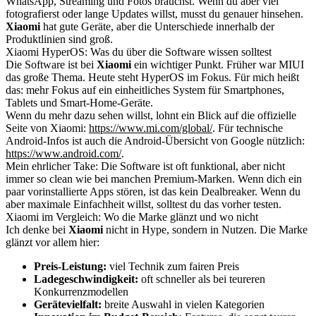
WhatsApp, Streaming und Fotos brauchst. Wenn du aber viel
fotografierst oder lange Updates willst, musst du genauer hinsehen.
Xiaomi
hat gute Geräte, aber die Unterschiede innerhalb der
Produktlinien sind groß.
Xiaomi HyperOS: Was du über die Software wissen solltest
Die Software ist bei
Xiaomi
ein wichtiger Punkt. Früher war MIUI
das große Thema. Heute steht HyperOS im Fokus. Für mich heißt
das: mehr Fokus auf ein einheitliches System für Smartphones,
Tablets und Smart-Home-Geräte.
Wenn du mehr dazu sehen willst, lohnt ein Blick auf die offizielle
Seite von Xiaomi:
https://www.mi.com/global/
. Für technische
Android-Infos ist auch die Android-Übersicht von Google nützlich:
https://www.android.com/
.
Mein ehrlicher Take: Die Software ist oft funktional, aber nicht
immer so clean wie bei manchen Premium-Marken. Wenn dich ein
paar vorinstallierte Apps stören, ist das kein Dealbreaker. Wenn du
aber maximale Einfachheit willst, solltest du das vorher testen.
Xiaomi im Vergleich: Wo die Marke glänzt und wo nicht
Ich denke bei
Xiaomi
nicht in Hype, sondern in Nutzen. Die Marke
glänzt vor allem hier:
Preis-Leistung:
viel Technik zum fairen Preis
Ladegeschwindigkeit:
oft schneller als bei teureren
Konkurrenzmodellen
Gerätevielfalt:
breite Auswahl in vielen Kategorien