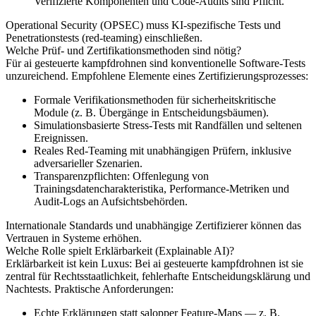
Verifizierte Komponenten und Code‑Audits sind Pflicht.
Operational Security (OPSEC) muss KI‑spezifische Tests und
Penetrationstests (red‑teaming) einschließen.
Welche Prüf‑ und Zertifikationsmethoden sind nötig?
Für ai gesteuerte kampfdrohnen sind konventionelle Software‑Tests
unzureichend. Empfohlene Elemente eines Zertifizierungsprozesses:
Formale Verifikationsmethoden für sicherheitskritische
Module (z. B. Übergänge in Entscheidungsbäumen).
Simulationsbasierte Stress‑Tests mit Randfällen und seltenen
Ereignissen.
Reales Red‑Teaming mit unabhängigen Prüfern, inklusive
adversarieller Szenarien.
Transparenzpflichten: Offenlegung von
Trainingsdatencharakteristika, Performance‑Metriken und
Audit‑Logs an Aufsichtsbehörden.
Internationale Standards und unabhängige Zertifizierer können das
Vertrauen in Systeme erhöhen.
Welche Rolle spielt Erklärbarkeit (Explainable AI)?
Erklärbarkeit ist kein Luxus: Bei ai gesteuerte kampfdrohnen ist sie
zentral für Rechtsstaatlichkeit, fehlerhafte Entscheidungsklärung und
Nachtests. Praktische Anforderungen:
Echte Erklärungen statt salopper Feature‑Maps — z. B.