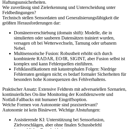
Haftungsunsicherheiten.
Wie zuverlässig sind Zielerkennung und Unterscheidung unter
Feldbedingungen?
Technisch stellen Sensordaten und Generalisierungsfähigkeit die
größten Herausforderungen dar:
Domänenverschiebung (domain shift): Modelle, die in
simulierten oder sauberen Datensätzen trainiert wurden,
versagen oft bei Wetterwechseln, Tarnung oder urbanem
Nebel.
Multisensorische Fusion: Robustheit erhöht sich durch
kombinierte RADAR, EO/IR, SIGINT, aber Fusion selbst ist
komplex und kann Fehlerquellen einführen.
Fehlklassifikationen mit katastrophalen Folgen: Niedrige
Fehlerraten genügen nicht; es bedarf formaler Sicherheiten für
besonders hohe Konsequenzen des Fehlverhaltens.
Praktischer Ansatz: Extensive Feldtests mit adversariellen Szenarien,
kontinuierliches On‑line Monitoring der Konfidenzwerte und
Notfall‑Fallbacks mit humaner Eingriffsoption.
Welche Formen von Autonomie sind praxisrelevant?
Autonomie ist kein Binärwert. Wichtige Abstufungen:
Assistierende KI: Unterstützung bei Sensorfusion,
Zielvorschlägen, aber ohne finalen Schussbefehl