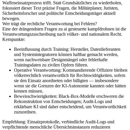
Waffeneinsatzprozess trifft. Statt Grundsätzliches zu wiederholen,
fokussiert dieser Text präzise Fragen, die Militärplaner, Juristen,
Sicherheitsforscher und politische Entscheidungsträger aktuell
bewegen.
Wer trägt die rechtliche Verantwortung bei Fehlern?
Eine der drängendsten Fragen zu ai gesteuerte kampfdrohnen ist die
Verantwortungszuschreibung nach völker‑ und nationalem Recht.
Kernpunkte:
Beeinflussung durch Training: Hersteller, Datenlieferanten
und Systemintegratoren können haftbar gemacht werden,
wenn nachweisbare Designmängel oder fehlerhafte
Trainingsdaten zu zivilen Opfern führen.
Operative Verantwortung: Kommandierende Offiziere bleiben
völkerrechtlich verantwortlich für Rechtswidrigkeiten, sofern
sie den Einsatz anordneten oder billigten — insbesondere
wenn sie die Grenzen der KI‑Autonomie kannten oder hätten
kennen müssen.
Beweisschwierigkeiten: Black‑Box‑Modelle erschweren die
Rekonstruktion von Entscheidungen; Audit‑Logs und
erklärbare KI sind daher entscheidend, um Verantwortlichkeit
zuzuordnen.
Empfehlung: Einsatzprotokolle, verbindliche Audit‑Logs und
verpflichtende menschliche Übersichtsinstanzen reduzieren