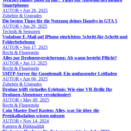
Smartphones
AUTOR • Apr 26, 2025
Zubehör & Upgrades
Die besten Tipps für die Nutzung deines Handys in GTA 5
AUTOR • Jun 29, 2025
Technik & Sensoren
Vodafone E‑Mail auf iPhone einrichten: Schritt‑für‑Schritt und
Fehlerbehebung
AUTOR • Sep 17, 2025
Recht & Flugregeln
Alles zur Drohnenversicherung: Ab wann besteht Pflicht?
AUTOR • Jun 13, 2025
Recht & Flugregeln
SMTP-Server für Googlemail: Ein umfassender Leitfaden
AUTOR • Apr 06, 2025
Zubehör & Upgrades
Drohne trifft virtuelles Erlebnis: Wie eine VR-Brille Ihr
Drohnen-Abenteuer revolutioniert
AUTOR • May 09, 2025
Recht & Flugregeln
Coin Master Dorf Kosten: Alles, was Sie über die
Preiskalkulation wissen müssen
AUTOR • Nov 14, 2024
Kamera & Bildqualität