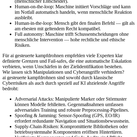
(menschlicher Entscheider).
Human‑on‑the‑loop: Maschine initiiert Vorschläge und kann
im Notfall automatisch handeln, wenn menschliche Reaktion
ausbleibt.
Human‑in‑the‑loop: Mensch gibt den finalen Befehl — gilt als
am ehesten mit geltendem Recht kompatibel.
Full autonomy: Maschine trifft Schussentscheidungen ohne
menschliche Intervention — hohe rechtliche und ethische
Risiken.
Für ai gesteuerte kampfdrohnen empfehlen viele Experten klar
definierte Grenzen und Fail‑safes, die eine automatische Eskalation
verbieten, wenn Unschärfen in der Zielidentifikation bestehen.
Wie lassen sich Manipulationen und Cyberangriffe verhindern?
ai gesteuerte kampfdrohnen sind sowohl durch klassische
Cyberrisiken als auch durch speziell auf KI abzielende Angriffe
bedroht:
Adversarial Attacks: Manipulierte Marker oder Störmuster
können Modelle fehlleiten. Gegenmaßnahmen umfassen
adversariales Training und robuste Preprocessing‑Pipelines.
Spoofing & Jamming: Sensor‑Spoofing (GPS, EO/IR)
erfordert redundante Navigation und Situationsbewusstsein.
Supply‑Chain‑Risiken: Kompromittierte Bibliotheken oder
betriebssystemnahe Komponenten eröffnen Hintertüren.