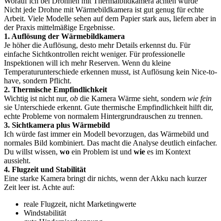
Worauf ich bei Drohnen mit Thermalbildkamera achten würde
Nicht jede Drohne mit Wärmebildkamera ist gut genug für echte
Arbeit. Viele Modelle sehen auf dem Papier stark aus, liefern aber in
der Praxis mittelmäßige Ergebnisse.
1. Auflösung der Wärmebildkamera
Je höher die Auflösung, desto mehr Details erkennst du. Für
einfache Sichtkontrollen reicht weniger. Für professionelle
Inspektionen will ich mehr Reserven. Wenn du kleine
Temperaturunterschiede erkennen musst, ist Auflösung kein Nice-to-
have, sondern Pflicht.
2. Thermische Empfindlichkeit
Wichtig ist nicht nur,
ob
die Kamera Wärme sieht, sondern
wie fein
sie Unterschiede erkennt. Gute thermische Empfindlichkeit hilft dir,
echte Probleme von normalem Hintergrundrauschen zu trennen.
3. Sichtkamera plus Wärmebild
Ich würde fast immer ein Modell bevorzugen, das Wärmebild und
normales Bild kombiniert. Das macht die Analyse deutlich einfacher.
Du willst wissen,
wo
ein Problem ist und
wie
es im Kontext
aussieht.
4. Flugzeit und Stabilität
Eine starke Kamera bringt dir nichts, wenn der Akku nach kurzer
Zeit leer ist. Achte auf:
reale Flugzeit, nicht Marketingwerte
Windstabilität