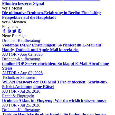
Minuten besseres Signal
vor 1 Monat
Die ultimative Drohnen-Erfahrung in Berlin: Eine luftige
Perspektive auf die Hauptstadt
vor 4 Monaten
Folge uns
Neue Beiträge
Drohnen-Kaufberatung
Vodafone IMAP Einstellungen: So richtest du E-Mail auf
Handy, Outlook und Apple Mail korrekt ein
AUTOR • Aug 02, 2026
Drohnen-Kaufberatung
t-online POP Server einrichten: So klappt E-Mail-Abruf ohne
Stress
AUTOR • Aug 02, 2026
Technik & Sensoren
WLAN Passwort der DJI Mini 3 Pro entdecken: Schritt-für-
Schritt-Anleitung ohne Rätsel
AUTOR • Jul 26, 2026
Recht & Flugregeln
Drohnen Akkus im Flugzeug: Was du wirklich wissen musst
AUTOR • Jul 25, 2026
Drohnen-Kaufberatung
Telekom Handytarife ohne Handy: So findest du den besten