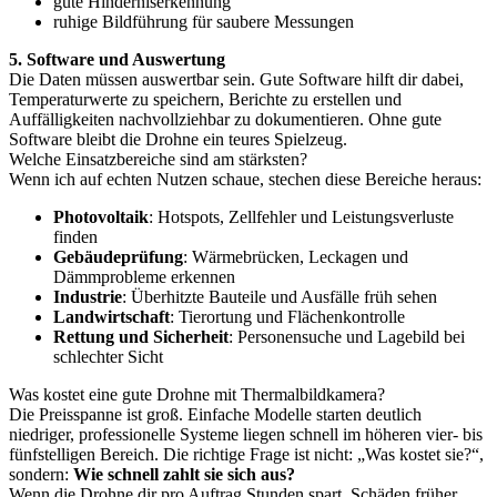
gute Hinderniserkennung
ruhige Bildführung für saubere Messungen
5. Software und Auswertung
Die Daten müssen auswertbar sein. Gute Software hilft dir dabei,
Temperaturwerte zu speichern, Berichte zu erstellen und
Auffälligkeiten nachvollziehbar zu dokumentieren. Ohne gute
Software bleibt die Drohne ein teures Spielzeug.
Welche Einsatzbereiche sind am stärksten?
Wenn ich auf echten Nutzen schaue, stechen diese Bereiche heraus:
Photovoltaik
: Hotspots, Zellfehler und Leistungsverluste
finden
Gebäudeprüfung
: Wärmebrücken, Leckagen und
Dämmprobleme erkennen
Industrie
: Überhitzte Bauteile und Ausfälle früh sehen
Landwirtschaft
: Tierortung und Flächenkontrolle
Rettung und Sicherheit
: Personensuche und Lagebild bei
schlechter Sicht
Was kostet eine gute Drohne mit Thermalbildkamera?
Die Preisspanne ist groß. Einfache Modelle starten deutlich
niedriger, professionelle Systeme liegen schnell im höheren vier- bis
fünfstelligen Bereich. Die richtige Frage ist nicht: „Was kostet sie?“,
sondern:
Wie schnell zahlt sie sich aus?
Wenn die Drohne dir pro Auftrag Stunden spart, Schäden früher