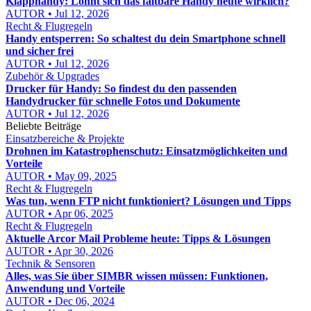
Klapphandy: Lohnt sich das faltbare Handy heute wirklich?
AUTOR • Jul 12, 2026
Recht & Flugregeln
Handy entsperren: So schaltest du dein Smartphone schnell
und sicher frei
AUTOR • Jul 12, 2026
Zubehör & Upgrades
Drucker für Handy: So findest du den passenden
Handydrucker für schnelle Fotos und Dokumente
AUTOR • Jul 12, 2026
Beliebte Beiträge
Einsatzbereiche & Projekte
Drohnen im Katastrophenschutz: Einsatzmöglichkeiten und
Vorteile
AUTOR • May 09, 2025
Recht & Flugregeln
Was tun, wenn FTP nicht funktioniert? Lösungen und Tipps
AUTOR • Apr 06, 2025
Recht & Flugregeln
Aktuelle Arcor Mail Probleme heute: Tipps & Lösungen
AUTOR • Apr 30, 2026
Technik & Sensoren
Alles, was Sie über SIMBR wissen müssen: Funktionen,
Anwendung und Vorteile
AUTOR • Dec 06, 2024