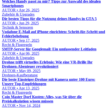
Welches Handy passt zu mir? Tipps zur Auswahl des idealen
Smartphones
AUTOR • Apr 26, 2025
Zubehör & Upgrades
Die besten Tipps für die Nutzung deines Handys in GTA 5
AUTOR • Jun 29, 2025
Technik & Sensoren
Vodafone E‑Mail auf iPhone einrichten: Schritt‑für‑Schritt und
Fehlerbehebung
AUTOR • Sep 17, 2025
Recht & Flugregeln
SMTP-Server für Googlemail: Ein umfassender Leitfaden
AUTOR • Apr 06, 2025
Zubehör & Upgrades
Drohne trifft virtuelles Erlebnis: Wie eine VR-Brille Ihr
Drohnen-Abenteuer revolutioniert
AUTOR • May 09, 2025
Drohnen-Kaufberatung
Die beste Einsteiger-Drohne mit Kamera unter 100 Euro:
Unsere Top-Empfehlungen
AUTOR • Apr 13, 2025
Recht & Flugregeln
Coin Master Dorf Kosten: Alles, was Sie über die
Preiskalkulation wissen müssen
AUTOR • Nov 14, 2024