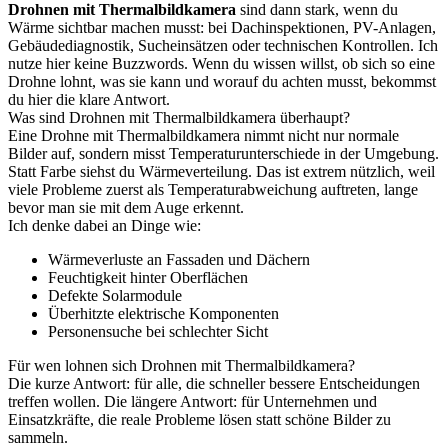
Drohnen mit Thermalbildkamera
sind dann stark, wenn du
Wärme sichtbar machen musst: bei Dachinspektionen, PV-Anlagen,
Gebäudediagnostik, Sucheinsätzen oder technischen Kontrollen. Ich
nutze hier keine Buzzwords. Wenn du wissen willst, ob sich so eine
Drohne lohnt, was sie kann und worauf du achten musst, bekommst
du hier die klare Antwort.
Was sind Drohnen mit Thermalbildkamera überhaupt?
Eine Drohne mit Thermalbildkamera nimmt nicht nur normale
Bilder auf, sondern misst Temperaturunterschiede in der Umgebung.
Statt Farbe siehst du Wärmeverteilung. Das ist extrem nützlich, weil
viele Probleme zuerst als Temperaturabweichung auftreten, lange
bevor man sie mit dem Auge erkennt.
Ich denke dabei an Dinge wie:
Wärmeverluste an Fassaden und Dächern
Feuchtigkeit hinter Oberflächen
Defekte Solarmodule
Überhitzte elektrische Komponenten
Personensuche bei schlechter Sicht
Für wen lohnen sich Drohnen mit Thermalbildkamera?
Die kurze Antwort: für alle, die schneller bessere Entscheidungen
treffen wollen. Die längere Antwort: für Unternehmen und
Einsatzkräfte, die reale Probleme lösen statt schöne Bilder zu
sammeln.