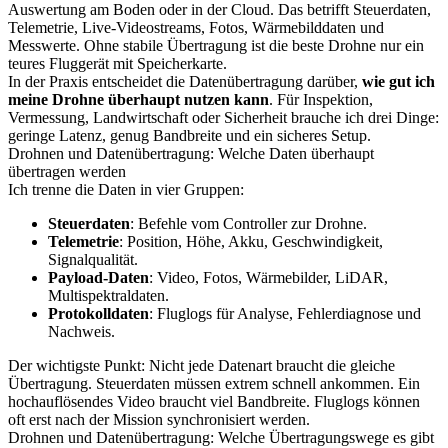
Auswertung am Boden oder in der Cloud. Das betrifft Steuerdaten,
Telemetrie, Live-Videostreams, Fotos, Wärmebilddaten und
Messwerte. Ohne stabile Übertragung ist die beste Drohne nur ein
teures Fluggerät mit Speicherkarte.
In der Praxis entscheidet die Datenübertragung darüber,
wie gut ich
meine Drohne überhaupt nutzen kann
. Für Inspektion,
Vermessung, Landwirtschaft oder Sicherheit brauche ich drei Dinge:
geringe Latenz, genug Bandbreite und ein sicheres Setup.
Drohnen und Datenübertragung: Welche Daten überhaupt
übertragen werden
Ich trenne die Daten in vier Gruppen:
Steuerdaten
: Befehle vom Controller zur Drohne.
Telemetrie
: Position, Höhe, Akku, Geschwindigkeit,
Signalqualität.
Payload-Daten
: Video, Fotos, Wärmebilder, LiDAR,
Multispektraldaten.
Protokolldaten
: Fluglogs für Analyse, Fehlerdiagnose und
Nachweis.
Der wichtigste Punkt: Nicht jede Datenart braucht die gleiche
Übertragung. Steuerdaten müssen extrem schnell ankommen. Ein
hochauflösendes Video braucht viel Bandbreite. Fluglogs können
oft erst nach der Mission synchronisiert werden.
Drohnen und Datenübertragung: Welche Übertragungswege es gibt