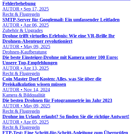
Fehlerbehebung
AUTOR • Sep 17, 2025
Recht & Flugregeln
SMTP-Server für Googlemail: Ein umfassender Leitfaden
AUTOR • Apr 06, 2025
Zubehör & Upgrades
Drohne trifft virtuelles Erlebnis: Wie eine VR-Brille Ihr
Drohnen-Abenteuer revolutioniert
AUTOR • May 09, 2025
Drohnen-Kaufberatung
Die beste Einsteiger-Drohne mit Kamera unter 100 Euro:
Unsere Top-Empfehlungen
AUTOR • Apr 13, 2025
Recht & Flugregeln
Coin Master Dorf Kosten: Alles, was Sie über die
Preiskalkulation wissen müssen
AUTOR • Nov 14, 2024
Kamera & Bildqualität
Die besten Drohnen für Fotogrammetrie im Jahr 2023
AUTOR • May 09, 2025
Recht & Flugregeln
Drohne im Urlaub erlaubt? So finden Sie die richtige Antwort!
AUTOR • Apr 05, 2025
Recht & Flugregeln
FTP-Test: Eine Schritt-für-Schritt-Anleitung zum Überprüfen