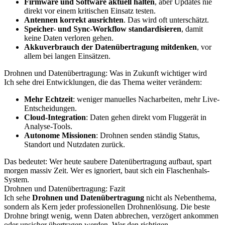
Firmware und Software aktuell halten
, aber Updates nie
direkt vor einem kritischen Einsatz testen.
Antennen korrekt ausrichten
. Das wird oft unterschätzt.
Speicher- und Sync-Workflow standardisieren
, damit
keine Daten verloren gehen.
Akkuverbrauch der Datenübertragung mitdenken
, vor
allem bei langen Einsätzen.
Drohnen und Datenübertragung: Was in Zukunft wichtiger wird
Ich sehe drei Entwicklungen, die das Thema weiter verändern:
Mehr Echtzeit
: weniger manuelles Nacharbeiten, mehr Live-
Entscheidungen.
Cloud-Integration
: Daten gehen direkt vom Fluggerät in
Analyse-Tools.
Autonome Missionen
: Drohnen senden ständig Status,
Standort und Nutzdaten zurück.
Das bedeutet: Wer heute saubere Datenübertragung aufbaut, spart
morgen massiv Zeit. Wer es ignoriert, baut sich ein Flaschenhals-
System.
Drohnen und Datenübertragung: Fazit
Ich sehe
Drohnen und Datenübertragung
nicht als Nebenthema,
sondern als Kern jeder professionellen Drohnenlösung. Die beste
Drohne bringt wenig, wenn Daten abbrechen, verzögert ankommen
oder unsicher übertragen werden. Wer den richtigen