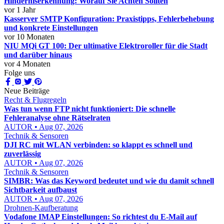
Hinderniserkennung: Worauf Sie Achten Sollten
vor 1 Jahr
Kasserver SMTP Konfiguration: Praxistipps, Fehlerbehebung
und konkrete Einstellungen
vor 10 Monaten
NIU MQi GT 100: Der ultimative Elektroroller für die Stadt
und darüber hinaus
vor 4 Monaten
Folge uns
Neue Beiträge
Recht & Flugregeln
Was tun wenn FTP nicht funktioniert: Die schnelle
Fehleranalyse ohne Rätselraten
AUTOR • Aug 07, 2026
Technik & Sensoren
DJI RC mit WLAN verbinden: so klappt es schnell und
zuverlässig
AUTOR • Aug 07, 2026
Technik & Sensoren
SIMBR: Was das Keyword bedeutet und wie du damit schnell
Sichtbarkeit aufbaust
AUTOR • Aug 07, 2026
Drohnen-Kaufberatung
Vodafone IMAP Einstellungen: So richtest du E-Mail auf