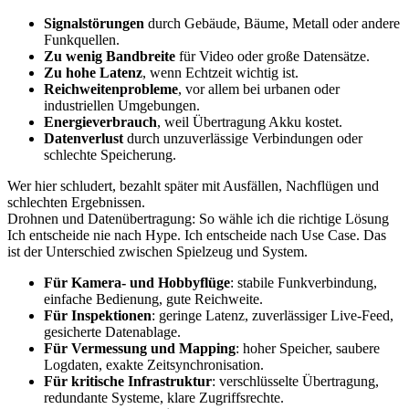
Signalstörungen
durch Gebäude, Bäume, Metall oder andere
Funkquellen.
Zu wenig Bandbreite
für Video oder große Datensätze.
Zu hohe Latenz
, wenn Echtzeit wichtig ist.
Reichweitenprobleme
, vor allem bei urbanen oder
industriellen Umgebungen.
Energieverbrauch
, weil Übertragung Akku kostet.
Datenverlust
durch unzuverlässige Verbindungen oder
schlechte Speicherung.
Wer hier schludert, bezahlt später mit Ausfällen, Nachflügen und
schlechten Ergebnissen.
Drohnen und Datenübertragung: So wähle ich die richtige Lösung
Ich entscheide nie nach Hype. Ich entscheide nach Use Case. Das
ist der Unterschied zwischen Spielzeug und System.
Für Kamera- und Hobbyflüge
: stabile Funkverbindung,
einfache Bedienung, gute Reichweite.
Für Inspektionen
: geringe Latenz, zuverlässiger Live-Feed,
gesicherte Datenablage.
Für Vermessung und Mapping
: hoher Speicher, saubere
Logdaten, exakte Zeitsynchronisation.
Für kritische Infrastruktur
: verschlüsselte Übertragung,
redundante Systeme, klare Zugriffsrechte.