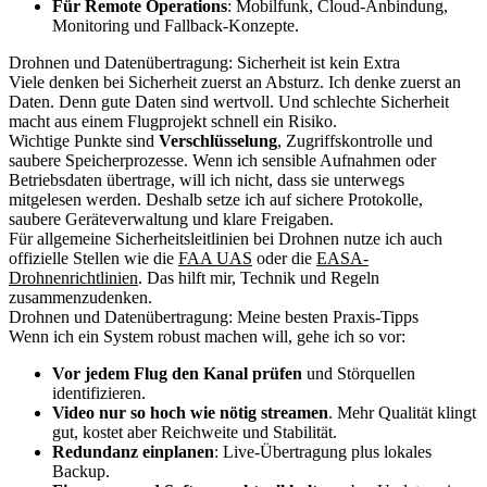
Für Remote Operations
: Mobilfunk, Cloud-Anbindung,
Monitoring und Fallback-Konzepte.
Drohnen und Datenübertragung: Sicherheit ist kein Extra
Viele denken bei Sicherheit zuerst an Absturz. Ich denke zuerst an
Daten. Denn gute Daten sind wertvoll. Und schlechte Sicherheit
macht aus einem Flugprojekt schnell ein Risiko.
Wichtige Punkte sind
Verschlüsselung
, Zugriffskontrolle und
saubere Speicherprozesse. Wenn ich sensible Aufnahmen oder
Betriebsdaten übertrage, will ich nicht, dass sie unterwegs
mitgelesen werden. Deshalb setze ich auf sichere Protokolle,
saubere Geräteverwaltung und klare Freigaben.
Für allgemeine Sicherheitsleitlinien bei Drohnen nutze ich auch
offizielle Stellen wie die
FAA UAS
oder die
EASA-
Drohnenrichtlinien
. Das hilft mir, Technik und Regeln
zusammenzudenken.
Drohnen und Datenübertragung: Meine besten Praxis-Tipps
Wenn ich ein System robust machen will, gehe ich so vor:
Vor jedem Flug den Kanal prüfen
und Störquellen
identifizieren.
Video nur so hoch wie nötig streamen
. Mehr Qualität klingt
gut, kostet aber Reichweite und Stabilität.
Redundanz einplanen
: Live-Übertragung plus lokales
Backup.