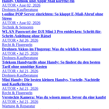
Handy, Outlook und Apple Mail korrekt ein
AUTOR • Aug 02, 2026
Drohnen-Kaufberatung
t-online POP Server einrichten: So klappt E-Mail-Abruf ohne
Stress
AUTOR • Aug 02, 2026
Technik & Sensoren
WLAN Passwort der DJI Mini 3 Pro entdecken: Schritt-für-
Schritt-Anleitung ohne Rätsel
AUTOR • Jul 26, 2026
Recht & Flugregeln
Drohnen Akkus im Flugzeug: Was du wirklich wissen musst
AUTOR • Jul 25, 2026
Drohnen-Kaufberatung
Telekom Handytarife ohne Handy: So findest du den besten
Tarif ohne unnötige Kosten
AUTOR • Jul 21, 2026
Drohnen-Kaufberatung
Mini Handy: Die besten kleinen Handys, Vorteile, Nachteile
und Kaufkriterien
AUTOR • Jul 21, 2026
Recht & Flugregeln
Versteckte Kamera: Was du wissen musst, bevor du eine kaufst
AUTOR • Jul 21, 2026
Wartung & Reparatur