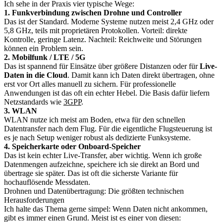
Ich sehe in der Praxis vier typische Wege:
1. Funkverbindung zwischen Drohne und Controller
Das ist der Standard. Moderne Systeme nutzen meist 2,4 GHz oder
5,8 GHz, teils mit proprietären Protokollen. Vorteil: direkte
Kontrolle, geringe Latenz. Nachteil: Reichweite und Störungen
können ein Problem sein.
2. Mobilfunk / LTE / 5G
Das ist spannend für Einsätze über größere Distanzen oder für
Live-
Daten in die Cloud
. Damit kann ich Daten direkt übertragen, ohne
erst vor Ort alles manuell zu sichern. Für professionelle
Anwendungen ist das oft ein echter Hebel. Die Basis dafür liefern
Netzstandards wie
3GPP
.
3. WLAN
WLAN nutze ich meist am Boden, etwa für den schnellen
Datentransfer nach dem Flug. Für die eigentliche Flugsteuerung ist
es je nach Setup weniger robust als dedizierte Funksysteme.
4. Speicherkarte oder Onboard-Speicher
Das ist kein echter Live-Transfer, aber wichtig. Wenn ich große
Datenmengen aufzeichne, speichere ich sie direkt an Bord und
übertrage sie später. Das ist oft die sicherste Variante für
hochauflösende Messdaten.
Drohnen und Datenübertragung: Die größten technischen
Herausforderungen
Ich halte das Thema gerne simpel: Wenn Daten nicht ankommen,
gibt es immer einen Grund. Meist ist es einer von diesen: