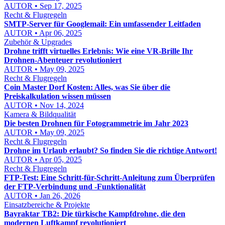
AUTOR • Sep 17, 2025
Recht & Flugregeln
SMTP-Server für Googlemail: Ein umfassender Leitfaden
AUTOR • Apr 06, 2025
Zubehör & Upgrades
Drohne trifft virtuelles Erlebnis: Wie eine VR-Brille Ihr
Drohnen-Abenteuer revolutioniert
AUTOR • May 09, 2025
Recht & Flugregeln
Coin Master Dorf Kosten: Alles, was Sie über die
Preiskalkulation wissen müssen
AUTOR • Nov 14, 2024
Kamera & Bildqualität
Die besten Drohnen für Fotogrammetrie im Jahr 2023
AUTOR • May 09, 2025
Recht & Flugregeln
Drohne im Urlaub erlaubt? So finden Sie die richtige Antwort!
AUTOR • Apr 05, 2025
Recht & Flugregeln
FTP-Test: Eine Schritt-für-Schritt-Anleitung zum Überprüfen
der FTP-Verbindung und -Funktionalität
AUTOR • Jan 26, 2026
Einsatzbereiche & Projekte
Bayraktar TB2: Die türkische Kampfdrohne, die den
modernen Luftkampf revolutioniert