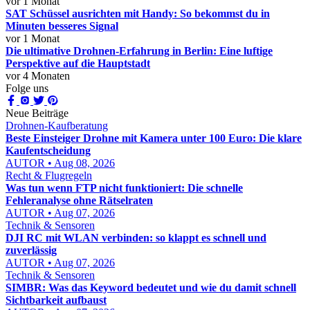
vor 1 Monat
SAT Schüssel ausrichten mit Handy: So bekommst du in
Minuten besseres Signal
vor 1 Monat
Die ultimative Drohnen-Erfahrung in Berlin: Eine luftige
Perspektive auf die Hauptstadt
vor 4 Monaten
Folge uns
Neue Beiträge
Drohnen-Kaufberatung
Beste Einsteiger Drohne mit Kamera unter 100 Euro: Die klare
Kaufentscheidung
AUTOR • Aug 08, 2026
Recht & Flugregeln
Was tun wenn FTP nicht funktioniert: Die schnelle
Fehleranalyse ohne Rätselraten
AUTOR • Aug 07, 2026
Technik & Sensoren
DJI RC mit WLAN verbinden: so klappt es schnell und
zuverlässig
AUTOR • Aug 07, 2026
Technik & Sensoren
SIMBR: Was das Keyword bedeutet und wie du damit schnell
Sichtbarkeit aufbaust