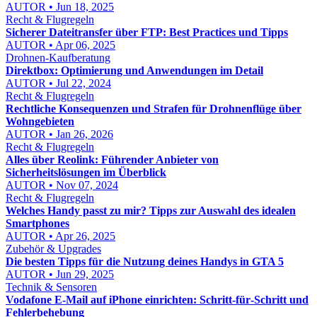
AUTOR • Jun 18, 2025
Recht & Flugregeln
Sicherer Dateitransfer über FTP: Best Practices und Tipps
AUTOR • Apr 06, 2025
Drohnen-Kaufberatung
Direktbox: Optimierung und Anwendungen im Detail
AUTOR • Jul 22, 2024
Recht & Flugregeln
Rechtliche Konsequenzen und Strafen für Drohnenflüge über
Wohngebieten
AUTOR • Jan 26, 2026
Recht & Flugregeln
Alles über Reolink: Führender Anbieter von
Sicherheitslösungen im Überblick
AUTOR • Nov 07, 2024
Recht & Flugregeln
Welches Handy passt zu mir? Tipps zur Auswahl des idealen
Smartphones
AUTOR • Apr 26, 2025
Zubehör & Upgrades
Die besten Tipps für die Nutzung deines Handys in GTA 5
AUTOR • Jun 29, 2025
Technik & Sensoren
Vodafone E‑Mail auf iPhone einrichten: Schritt‑für‑Schritt und
Fehlerbehebung