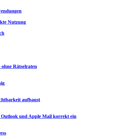
nwendungen
ekte Nutzung
ch
e ohne Rätselraten
sig
htbarkeit aufbaust
 Outlook und Apple Mail korrekt ein
ess