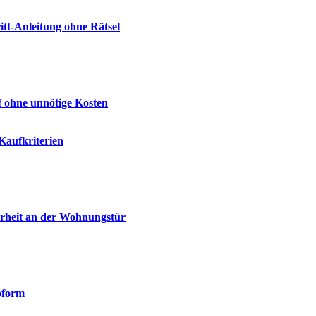
tt-Anleitung ohne Rätsel
f ohne unnötige Kosten
Kaufkriterien
erheit an der Wohnungstür
pform