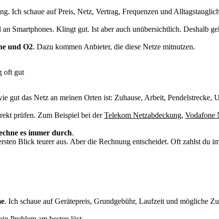
g. Ich schaue auf Preis, Netz, Vertrag, Frequenzen und Alltagstauglic
l an Smartphones. Klingt gut. Ist aber auch unübersichtlich. Deshalb g
ne und O2
. Dazu kommen Anbieter, die diese Netze mitnutzen.
 oft gut
ie gut das Netz an meinen Orten ist: Zuhause, Arbeit, Pendelstrecke, Ur
irekt prüfen. Zum Beispiel bei der
Telekom Netzabdeckung
,
Vodafone 
echne es immer durch
.
n ersten Blick teurer aus. Aber die Rechnung entscheidet. Oft zahlst d
e
. Ich schaue auf Gerätepreis, Grundgebühr, Laufzeit und mögliche Zu
dein Problem am besten löst.