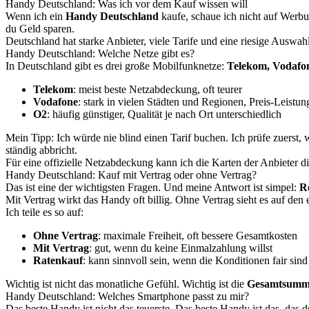
Handy Deutschland: Was ich vor dem Kauf wissen will
Wenn ich ein
Handy Deutschland
kaufe, schaue ich nicht auf Werbun
du Geld sparen.
Deutschland hat starke Anbieter, viele Tarife und eine riesige Auswah
Handy Deutschland: Welche Netze gibt es?
In Deutschland gibt es drei große Mobilfunknetze:
Telekom, Vodafo
Telekom
: meist beste Netzabdeckung, oft teurer
Vodafone
: stark in vielen Städten und Regionen, Preis-Leistung
O2
: häufig günstiger, Qualität je nach Ort unterschiedlich
Mein Tipp: Ich würde nie blind einen Tarif buchen. Ich prüfe zuerst, w
ständig abbricht.
Für eine offizielle Netzabdeckung kann ich die Karten der Anbieter d
Handy Deutschland: Kauf mit Vertrag oder ohne Vertrag?
Das ist eine der wichtigsten Fragen. Und meine Antwort ist simpel:
R
Mit Vertrag wirkt das Handy oft billig. Ohne Vertrag sieht es auf de
Ich teile es so auf:
Ohne Vertrag
: maximale Freiheit, oft bessere Gesamtkosten
Mit Vertrag
: gut, wenn du keine Einmalzahlung willst
Ratenkauf
: kann sinnvoll sein, wenn die Konditionen fair sind
Wichtig ist nicht das monatliche Gefühl. Wichtig ist die
Gesamtsumm
Handy Deutschland: Welches Smartphone passt zu mir?
Das beste Handy ist nicht das teuerste. Das beste Handy ist das, das 