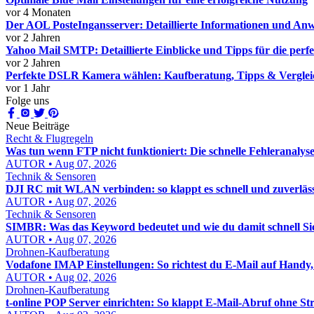
vor 4 Monaten
Der AOL PosteIngansserver: Detaillierte Informationen und A
vor 2 Jahren
Yahoo Mail SMTP: Detaillierte Einblicke und Tipps für die perf
vor 2 Jahren
Perfekte DSLR Kamera wählen: Kaufberatung, Tipps & Verglei
vor 1 Jahr
Folge uns
Neue Beiträge
Recht & Flugregeln
Was tun wenn FTP nicht funktioniert: Die schnelle Fehleranalys
AUTOR • Aug 07, 2026
Technik & Sensoren
DJI RC mit WLAN verbinden: so klappt es schnell und zuverläs
AUTOR • Aug 07, 2026
Technik & Sensoren
SIMBR: Was das Keyword bedeutet und wie du damit schnell Sic
AUTOR • Aug 07, 2026
Drohnen-Kaufberatung
Vodafone IMAP Einstellungen: So richtest du E-Mail auf Handy,
AUTOR • Aug 02, 2026
Drohnen-Kaufberatung
t-online POP Server einrichten: So klappt E-Mail-Abruf ohne Str