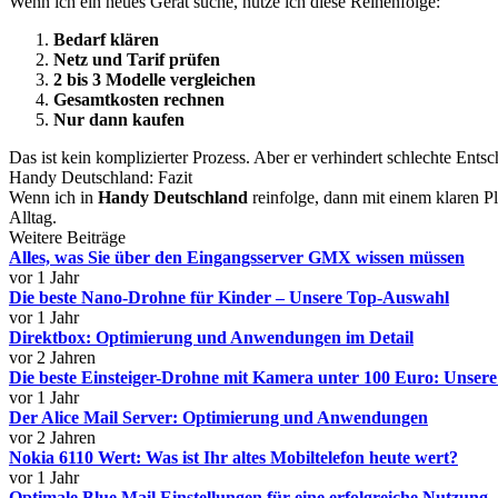
Wenn ich ein neues Gerät suche, nutze ich diese Reihenfolge:
Bedarf klären
Netz und Tarif prüfen
2 bis 3 Modelle vergleichen
Gesamtkosten rechnen
Nur dann kaufen
Das ist kein komplizierter Prozess. Aber er verhindert schlechte Ent
Handy Deutschland: Fazit
Wenn ich in
Handy Deutschland
reinfolge, dann mit einem klaren P
Alltag.
Weitere Beiträge
Alles, was Sie über den Eingangsserver GMX wissen müssen
vor 1 Jahr
Die beste Nano-Drohne für Kinder – Unsere Top-Auswahl
vor 1 Jahr
Direktbox: Optimierung und Anwendungen im Detail
vor 2 Jahren
Die beste Einsteiger-Drohne mit Kamera unter 100 Euro: Unse
vor 1 Jahr
Der Alice Mail Server: Optimierung und Anwendungen
vor 2 Jahren
Nokia 6110 Wert: Was ist Ihr altes Mobiltelefon heute wert?
vor 1 Jahr
Optimale Blue Mail Einstellungen für eine erfolgreiche Nutzung