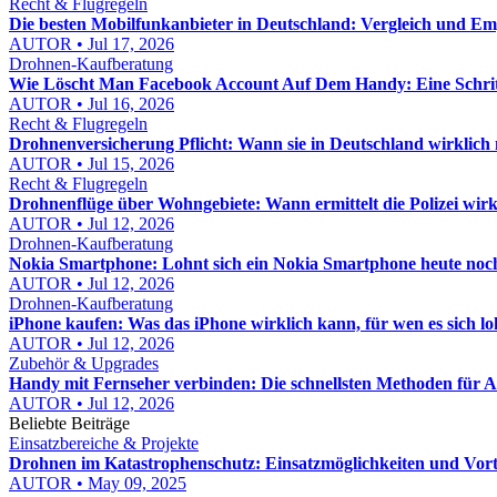
Recht & Flugregeln
Die besten Mobilfunkanbieter in Deutschland: Vergleich und E
AUTOR • Jul 17, 2026
Drohnen-Kaufberatung
Wie Löscht Man Facebook Account Auf Dem Handy: Eine Schritt
AUTOR • Jul 16, 2026
Recht & Flugregeln
Drohnenversicherung Pflicht: Wann sie in Deutschland wirklich n
AUTOR • Jul 15, 2026
Recht & Flugregeln
Drohnenflüge über Wohngebiete: Wann ermittelt die Polizei wirk
AUTOR • Jul 12, 2026
Drohnen-Kaufberatung
Nokia Smartphone: Lohnt sich ein Nokia Smartphone heute noc
AUTOR • Jul 12, 2026
Drohnen-Kaufberatung
iPhone kaufen: Was das iPhone wirklich kann, für wen es sich l
AUTOR • Jul 12, 2026
Zubehör & Upgrades
Handy mit Fernseher verbinden: Die schnellsten Methoden für 
AUTOR • Jul 12, 2026
Beliebte Beiträge
Einsatzbereiche & Projekte
Drohnen im Katastrophenschutz: Einsatzmöglichkeiten und Vort
AUTOR • May 09, 2025