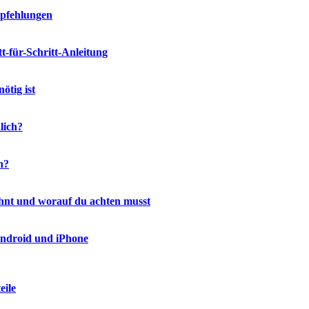
mpfehlungen
-für-Schritt-Anleitung
ötig ist
lich?
h?
ohnt und worauf du achten musst
Android und iPhone
eile