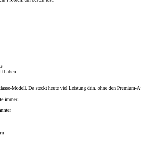
is
ät haben
lklasse-Modell. Da steckt heute viel Leistung drin, ohne den Premium-A
kte immer:
annter
rn