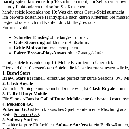
handy spiele kostenlos top 10
suche ich nicht, um Zeit zu verschwen
Handy funktionieren und sofort Spaß machen.
handy spiele kostenlos top 10: Was ein gutes Gratis-Spiel ausmacht
Ich bewerte kostenlose Handyspiele nach klaren Kriterien: Sie müsse
begrenzt oder dich mit Käufen drückt, fliegt es raus.
Für mich zählt:
Schneller Einstieg
ohne langes Tutorial.
Gute Steuerung
auf kleinem Bildschirm.
Echte Motivation
, weiterzuspielen.
Fairer Free-to-Play-Ansatz
ohne Zwangskäufe.
handy spiele kostenlos top 10: Meine Favoriten im Überblick
Hier sind die 10 kostenlosen Spiele, die ich selbst zuerst testen wü
1. Brawl Stars
Brawl Stars
ist schnell, direkt und perfekt für kurze Sessions. 3v3-M
2. Clash Royale
Wenn ich Strategie und schnelle Duelle will, ist
Clash Royale
immer n
3. Call of Duty: Mobile
Für Shooter-Fans ist
Call of Duty: Mobile
eine der besten kostenlos
4. Pokémon GO
Pokémon GO
ist kein klassisches Spiel, sondern eine Mischung aus 
Seite:
Pokémon GO
.
5. Subway Surfers
Das hier ist pure Einfachheit.
Subway Surfers
ist ein Endlos-Runner,