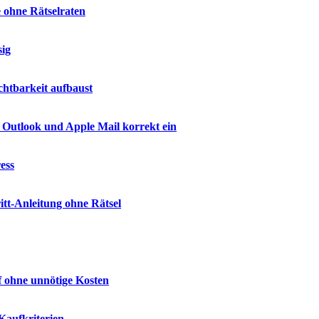
e ohne Rätselraten
sig
htbarkeit aufbaust
 Outlook und Apple Mail korrekt ein
ess
tt-Anleitung ohne Rätsel
f ohne unnötige Kosten
Kaufkriterien