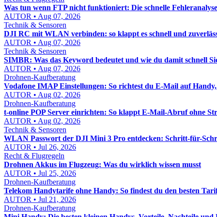
Was tun wenn FTP nicht funktioniert: Die schnelle Fehleranalys
AUTOR • Aug 07, 2026
Technik & Sensoren
DJI RC mit WLAN verbinden: so klappt es schnell und zuverläs
AUTOR • Aug 07, 2026
Technik & Sensoren
SIMBR: Was das Keyword bedeutet und wie du damit schnell Sic
AUTOR • Aug 07, 2026
Drohnen-Kaufberatung
Vodafone IMAP Einstellungen: So richtest du E-Mail auf Handy,
AUTOR • Aug 02, 2026
Drohnen-Kaufberatung
t-online POP Server einrichten: So klappt E-Mail-Abruf ohne Str
AUTOR • Aug 02, 2026
Technik & Sensoren
WLAN Passwort der DJI Mini 3 Pro entdecken: Schritt-für-Schri
AUTOR • Jul 26, 2026
Recht & Flugregeln
Drohnen Akkus im Flugzeug: Was du wirklich wissen musst
AUTOR • Jul 25, 2026
Drohnen-Kaufberatung
Telekom Handytarife ohne Handy: So findest du den besten Tari
AUTOR • Jul 21, 2026
Drohnen-Kaufberatung
Mini Handy: Die besten kleinen Handys, Vorteile, Nachteile und 