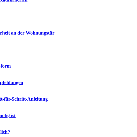
erheit an der Wohnungstür
pform
mpfehlungen
-für-Schritt-Anleitung
ötig ist
lich?