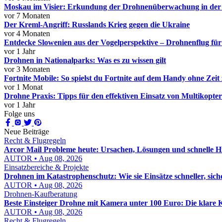
Moskau im Visier: Erkundung der Drohnenüberwachung in der 
vor 7 Monaten
Der Kreml-Angriff: Russlands Krieg gegen die Ukraine
vor 4 Monaten
Entdecke Slowenien aus der Vogelperspektive – Drohnenflug f
vor 1 Jahr
Drohnen in Nationalparks: Was es zu wissen gilt
vor 3 Monaten
Fortnite Mobile: So spielst du Fortnite auf dem Handy ohne Zei
vor 1 Monat
Drohne Praxis: Tipps für den effektiven Einsatz von Multikopter
vor 1 Jahr
Folge uns
Neue Beiträge
Recht & Flugregeln
Arcor Mail Probleme heute: Ursachen, Lösungen und schnelle Hi
AUTOR • Aug 08, 2026
Einsatzbereiche & Projekte
Drohnen im Katastrophenschutz: Wie sie Einsätze schneller, sic
AUTOR • Aug 08, 2026
Drohnen-Kaufberatung
Beste Einsteiger Drohne mit Kamera unter 100 Euro: Die klare 
AUTOR • Aug 08, 2026
Recht & Flugregeln