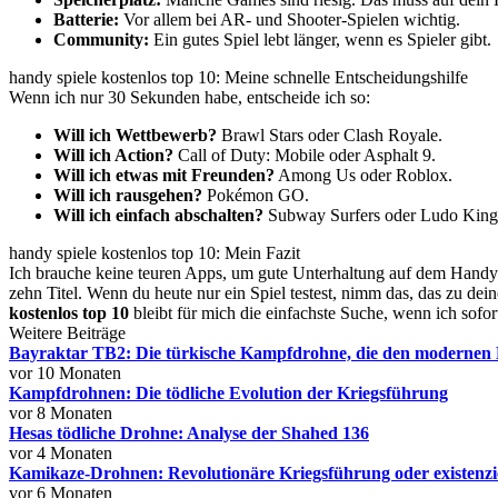
Batterie:
Vor allem bei AR- und Shooter-Spielen wichtig.
Community:
Ein gutes Spiel lebt länger, wenn es Spieler gibt.
handy spiele kostenlos top 10: Meine schnelle Entscheidungshilfe
Wenn ich nur 30 Sekunden habe, entscheide ich so:
Will ich Wettbewerb?
Brawl Stars oder Clash Royale.
Will ich Action?
Call of Duty: Mobile oder Asphalt 9.
Will ich etwas mit Freunden?
Among Us oder Roblox.
Will ich rausgehen?
Pokémon GO.
Will ich einfach abschalten?
Subway Surfers oder Ludo King
handy spiele kostenlos top 10: Mein Fazit
Ich brauche keine teuren Apps, um gute Unterhaltung auf dem Handy z
zehn Titel. Wenn du heute nur ein Spiel testest, nimm das, das zu de
kostenlos top 10
bleibt für mich die einfachste Suche, wenn ich sofo
Weitere Beiträge
Bayraktar TB2: Die türkische Kampfdrohne, die den modernen L
vor 10 Monaten
Kampfdrohnen: Die tödliche Evolution der Kriegsführung
vor 8 Monaten
Hesas tödliche Drohne: Analyse der Shahed 136
vor 4 Monaten
Kamikaze-Drohnen: Revolutionäre Kriegsführung oder existenzi
vor 6 Monaten