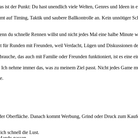
Das ist der Punkt: Du hast unendlich viele Welten, Genres und Ideen in e
mmt auf Timing, Taktik und saubere Ballkontrolle an. Kein unnötiger S
n du schnelle Rennen willst und nicht jedes Mal eine halbe Minute wart
kt für Runden mit Freunden, weil Verdacht, Lügen und Diskussionen de
s brauche, das auch mit Familie oder Freunden funktioniert, ist es eine
erst. Ich nehme immer das, was zu meinem Ziel passt. Nicht jedes Game m
e.
 an der Oberfläche. Danach kommt Werbung, Grind oder Druck zum Kaufen
ich schnell die Lust.
Handy passen.