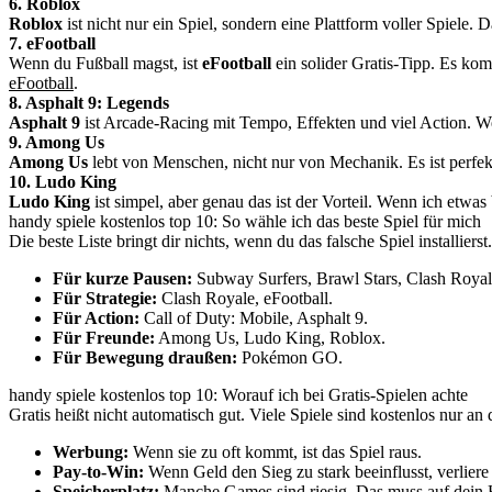
6. Roblox
Roblox
ist nicht nur ein Spiel, sondern eine Plattform voller Spiele. 
7. eFootball
Wenn du Fußball magst, ist
eFootball
ein solider Gratis-Tipp. Es ko
eFootball
.
8. Asphalt 9: Legends
Asphalt 9
ist Arcade-Racing mit Tempo, Effekten und viel Action. Wen
9. Among Us
Among Us
lebt von Menschen, nicht nur von Mechanik. Es ist perfe
10. Ludo King
Ludo King
ist simpel, aber genau das ist der Vorteil. Wenn ich etwa
handy spiele kostenlos top 10: So wähle ich das beste Spiel für mich
Die beste Liste bringt dir nichts, wenn du das falsche Spiel installi
Für kurze Pausen:
Subway Surfers, Brawl Stars, Clash Royal
Für Strategie:
Clash Royale, eFootball.
Für Action:
Call of Duty: Mobile, Asphalt 9.
Für Freunde:
Among Us, Ludo King, Roblox.
Für Bewegung draußen:
Pokémon GO.
handy spiele kostenlos top 10: Worauf ich bei Gratis-Spielen achte
Gratis heißt nicht automatisch gut. Viele Spiele sind kostenlos nur
Werbung:
Wenn sie zu oft kommt, ist das Spiel raus.
Pay-to-Win:
Wenn Geld den Sieg zu stark beeinflusst, verliere 
Speicherplatz:
Manche Games sind riesig. Das muss auf dein 