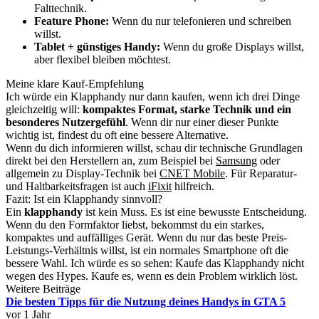
Falttechnik.
Feature Phone:
Wenn du nur telefonieren und schreiben
willst.
Tablet + günstiges Handy:
Wenn du große Displays willst,
aber flexibel bleiben möchtest.
Meine klare Kauf-Empfehlung
Ich würde ein Klapphandy nur dann kaufen, wenn ich drei Dinge
gleichzeitig will:
kompaktes Format, starke Technik und ein
besonderes Nutzergefühl
. Wenn dir nur einer dieser Punkte
wichtig ist, findest du oft eine bessere Alternative.
Wenn du dich informieren willst, schau dir technische Grundlagen
direkt bei den Herstellern an, zum Beispiel bei
Samsung
oder
allgemein zu Display-Technik bei
CNET Mobile
. Für Reparatur-
und Haltbarkeitsfragen ist auch
iFixit
hilfreich.
Fazit: Ist ein Klapphandy sinnvoll?
Ein
klapphandy
ist kein Muss. Es ist eine bewusste Entscheidung.
Wenn du den Formfaktor liebst, bekommst du ein starkes,
kompaktes und auffälliges Gerät. Wenn du nur das beste Preis-
Leistungs-Verhältnis willst, ist ein normales Smartphone oft die
bessere Wahl. Ich würde es so sehen: Kaufe das Klapphandy nicht
wegen des Hypes. Kaufe es, wenn es dein Problem wirklich löst.
Weitere Beiträge
Die besten Tipps für die Nutzung deines Handys in GTA 5
vor 1 Jahr