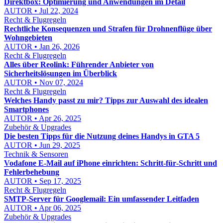
Direktbox: Optimierung und Anwendungen im Detail
AUTOR • Jul 22, 2024
Recht & Flugregeln
Rechtliche Konsequenzen und Strafen für Drohnenflüge über
Wohngebieten
AUTOR • Jan 26, 2026
Recht & Flugregeln
Alles über Reolink: Führender Anbieter von
Sicherheitslösungen im Überblick
AUTOR • Nov 07, 2024
Recht & Flugregeln
Welches Handy passt zu mir? Tipps zur Auswahl des idealen
Smartphones
AUTOR • Apr 26, 2025
Zubehör & Upgrades
Die besten Tipps für die Nutzung deines Handys in GTA 5
AUTOR • Jun 29, 2025
Technik & Sensoren
Vodafone E‑Mail auf iPhone einrichten: Schritt‑für‑Schritt und
Fehlerbehebung
AUTOR • Sep 17, 2025
Recht & Flugregeln
SMTP-Server für Googlemail: Ein umfassender Leitfaden
AUTOR • Apr 06, 2025
Zubehör & Upgrades