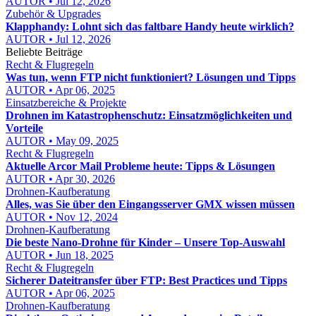
AUTOR • Jul 12, 2026
Zubehör & Upgrades
Klapphandy: Lohnt sich das faltbare Handy heute wirklich?
AUTOR • Jul 12, 2026
Beliebte Beiträge
Recht & Flugregeln
Was tun, wenn FTP nicht funktioniert? Lösungen und Tipps
AUTOR • Apr 06, 2025
Einsatzbereiche & Projekte
Drohnen im Katastrophenschutz: Einsatzmöglichkeiten und
Vorteile
AUTOR • May 09, 2025
Recht & Flugregeln
Aktuelle Arcor Mail Probleme heute: Tipps & Lösungen
AUTOR • Apr 30, 2026
Drohnen-Kaufberatung
Alles, was Sie über den Eingangsserver GMX wissen müssen
AUTOR • Nov 12, 2024
Drohnen-Kaufberatung
Die beste Nano-Drohne für Kinder – Unsere Top-Auswahl
AUTOR • Jun 18, 2025
Recht & Flugregeln
Sicherer Dateitransfer über FTP: Best Practices und Tipps
AUTOR • Apr 06, 2025
Drohnen-Kaufberatung