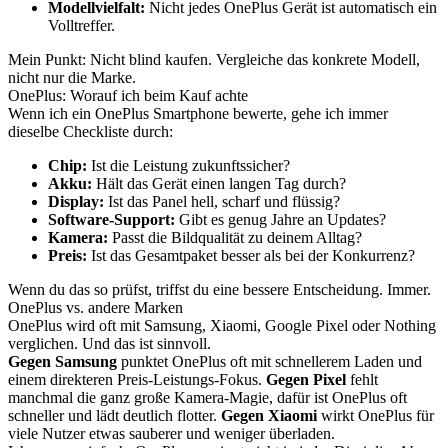
Modellvielfalt:
Nicht jedes OnePlus Gerät ist automatisch ein
Volltreffer.
Mein Punkt: Nicht blind kaufen. Vergleiche das konkrete Modell,
nicht nur die Marke.
OnePlus: Worauf ich beim Kauf achte
Wenn ich ein OnePlus Smartphone bewerte, gehe ich immer
dieselbe Checkliste durch:
Chip:
Ist die Leistung zukunftssicher?
Akku:
Hält das Gerät einen langen Tag durch?
Display:
Ist das Panel hell, scharf und flüssig?
Software-Support:
Gibt es genug Jahre an Updates?
Kamera:
Passt die Bildqualität zu deinem Alltag?
Preis:
Ist das Gesamtpaket besser als bei der Konkurrenz?
Wenn du das so prüfst, triffst du eine bessere Entscheidung. Immer.
OnePlus vs. andere Marken
OnePlus wird oft mit Samsung, Xiaomi, Google Pixel oder Nothing
verglichen. Und das ist sinnvoll.
Gegen Samsung
punktet OnePlus oft mit schnellerem Laden und
einem direkteren Preis-Leistungs-Fokus.
Gegen Pixel
fehlt
manchmal die ganz große Kamera-Magie, dafür ist OnePlus oft
schneller und lädt deutlich flotter.
Gegen Xiaomi
wirkt OnePlus für
viele Nutzer etwas sauberer und weniger überladen.