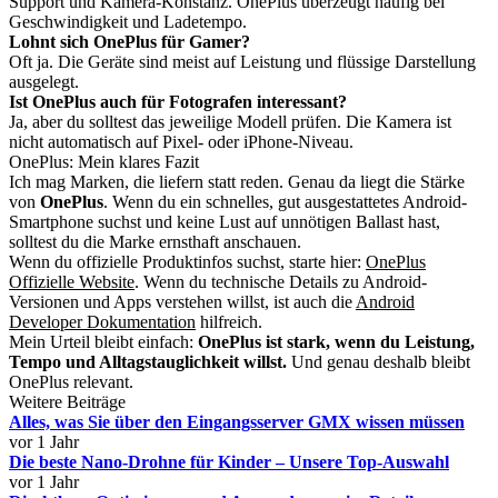
Support und Kamera-Konstanz. OnePlus überzeugt häufig bei
Geschwindigkeit und Ladetempo.
Lohnt sich OnePlus für Gamer?
Oft ja. Die Geräte sind meist auf Leistung und flüssige Darstellung
ausgelegt.
Ist OnePlus auch für Fotografen interessant?
Ja, aber du solltest das jeweilige Modell prüfen. Die Kamera ist
nicht automatisch auf Pixel- oder iPhone-Niveau.
OnePlus: Mein klares Fazit
Ich mag Marken, die liefern statt reden. Genau da liegt die Stärke
von
OnePlus
. Wenn du ein schnelles, gut ausgestattetes Android-
Smartphone suchst und keine Lust auf unnötigen Ballast hast,
solltest du die Marke ernsthaft anschauen.
Wenn du offizielle Produktinfos suchst, starte hier:
OnePlus
Offizielle Website
. Wenn du technische Details zu Android-
Versionen und Apps verstehen willst, ist auch die
Android
Developer Dokumentation
hilfreich.
Mein Urteil bleibt einfach:
OnePlus ist stark, wenn du Leistung,
Tempo und Alltagstauglichkeit willst.
Und genau deshalb bleibt
OnePlus relevant.
Weitere Beiträge
Alles, was Sie über den Eingangsserver GMX wissen müssen
vor 1 Jahr
Die beste Nano-Drohne für Kinder – Unsere Top-Auswahl
vor 1 Jahr