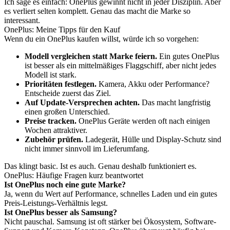
Ich sage es einfach: OnePlus gewinnt nicht in jeder Disziplin. Aber
es verliert selten komplett. Genau das macht die Marke so
interessant.
OnePlus: Meine Tipps für den Kauf
Wenn du ein OnePlus kaufen willst, würde ich so vorgehen:
Modell vergleichen statt Marke feiern.
Ein gutes OnePlus
ist besser als ein mittelmäßiges Flaggschiff, aber nicht jedes
Modell ist stark.
Prioritäten festlegen.
Kamera, Akku oder Performance?
Entscheide zuerst das Ziel.
Auf Update-Versprechen achten.
Das macht langfristig
einen großen Unterschied.
Preise tracken.
OnePlus Geräte werden oft nach einigen
Wochen attraktiver.
Zubehör prüfen.
Ladegerät, Hülle und Display-Schutz sind
nicht immer sinnvoll im Lieferumfang.
Das klingt basic. Ist es auch. Genau deshalb funktioniert es.
OnePlus: Häufige Fragen kurz beantwortet
Ist OnePlus noch eine gute Marke?
Ja, wenn du Wert auf Performance, schnelles Laden und ein gutes
Preis-Leistungs-Verhältnis legst.
Ist OnePlus besser als Samsung?
Nicht pauschal. Samsung ist oft stärker bei Ökosystem, Software-