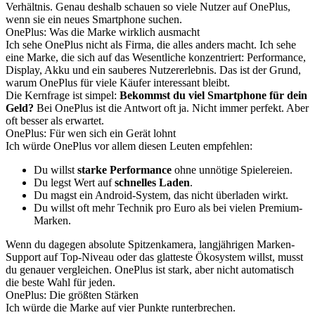
Verhältnis. Genau deshalb schauen so viele Nutzer auf OnePlus,
wenn sie ein neues Smartphone suchen.
OnePlus: Was die Marke wirklich ausmacht
Ich sehe OnePlus nicht als Firma, die alles anders macht. Ich sehe
eine Marke, die sich auf das Wesentliche konzentriert: Performance,
Display, Akku und ein sauberes Nutzererlebnis. Das ist der Grund,
warum OnePlus für viele Käufer interessant bleibt.
Die Kernfrage ist simpel:
Bekommst du viel Smartphone für dein
Geld?
Bei OnePlus ist die Antwort oft ja. Nicht immer perfekt. Aber
oft besser als erwartet.
OnePlus: Für wen sich ein Gerät lohnt
Ich würde OnePlus vor allem diesen Leuten empfehlen:
Du willst
starke Performance
ohne unnötige Spielereien.
Du legst Wert auf
schnelles Laden
.
Du magst ein Android-System, das nicht überladen wirkt.
Du willst oft mehr Technik pro Euro als bei vielen Premium-
Marken.
Wenn du dagegen absolute Spitzenkamera, langjährigen Marken-
Support auf Top-Niveau oder das glatteste Ökosystem willst, musst
du genauer vergleichen. OnePlus ist stark, aber nicht automatisch
die beste Wahl für jeden.
OnePlus: Die größten Stärken
Ich würde die Marke auf vier Punkte runterbrechen.