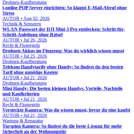
Drohnen-Kaufberatung
t-online POP Server einrichten: So klappt E-Mail-Abruf ohne
Stress
AUTOR • Aug 02, 2026
Technik & Sensoren
WLAN Passwort der DJI Mini 3 Pro entdecken: Schritt-für-
Schritt-Anleitung ohne Rätsel
AUTOR • Jul 26, 2026
Recht & Flugregeln
Drohnen Akkus im Flugzeug: Was du wirklich wissen musst
AUTOR • Jul 25, 2026
Drohnen-Kaufberatung
Telekom Handytarife ohne Handy: So findest du den besten
Tarif ohne unnötige Kosten
AUTOR • Jul 21, 2026
Drohnen-Kaufberatung
Mini Handy: Die besten kleinen Handys, Vorteile, Nachteile
und Kaufkriterien
AUTOR • Jul 21, 2026
Recht & Flugregeln
Versteckte Kamera: Was du wissen musst, bevor du eine kaufst
AUTOR • Jul 21, 2026
Wartung & Reparatur
Turspion Kamera: So findest du die beste Lösung für mehr
Sicherheit an der Wohnungstür