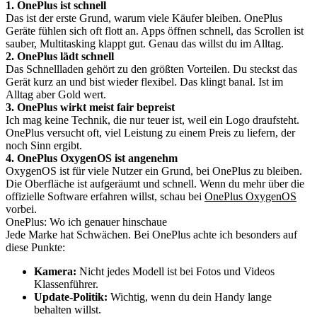
1. OnePlus ist schnell
Das ist der erste Grund, warum viele Käufer bleiben. OnePlus
Geräte fühlen sich oft flott an. Apps öffnen schnell, das Scrollen ist
sauber, Multitasking klappt gut. Genau das willst du im Alltag.
2. OnePlus lädt schnell
Das Schnellladen gehört zu den größten Vorteilen. Du steckst das
Gerät kurz an und bist wieder flexibel. Das klingt banal. Ist im
Alltag aber Gold wert.
3. OnePlus wirkt meist fair bepreist
Ich mag keine Technik, die nur teuer ist, weil ein Logo draufsteht.
OnePlus versucht oft, viel Leistung zu einem Preis zu liefern, der
noch Sinn ergibt.
4. OnePlus OxygenOS ist angenehm
OxygenOS ist für viele Nutzer ein Grund, bei OnePlus zu bleiben.
Die Oberfläche ist aufgeräumt und schnell. Wenn du mehr über die
offizielle Software erfahren willst, schau bei
OnePlus OxygenOS
vorbei.
OnePlus: Wo ich genauer hinschaue
Jede Marke hat Schwächen. Bei OnePlus achte ich besonders auf
diese Punkte:
Kamera:
Nicht jedes Modell ist bei Fotos und Videos
Klassenführer.
Update-Politik:
Wichtig, wenn du dein Handy lange
behalten willst.