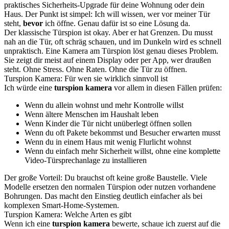
praktisches Sicherheits-Upgrade für deine Wohnung oder dein
Haus. Der Punkt ist simpel: Ich will wissen, wer vor meiner Tür
steht,
bevor
ich öffne. Genau dafür ist so eine Lösung da.
Der klassische Türspion ist okay. Aber er hat Grenzen. Du musst
nah an die Tür, oft schräg schauen, und im Dunkeln wird es schnell
unpraktisch. Eine Kamera am Türspion löst genau dieses Problem.
Sie zeigt dir meist auf einem Display oder per App, wer draußen
steht. Ohne Stress. Ohne Raten. Ohne die Tür zu öffnen.
Turspion Kamera: Für wen sie wirklich sinnvoll ist
Ich würde eine
turspion kamera
vor allem in diesen Fällen prüfen:
Wenn du allein wohnst und mehr Kontrolle willst
Wenn ältere Menschen im Haushalt leben
Wenn Kinder die Tür nicht unüberlegt öffnen sollen
Wenn du oft Pakete bekommst und Besucher erwarten musst
Wenn du in einem Haus mit wenig Flurlicht wohnst
Wenn du einfach mehr Sicherheit willst, ohne eine komplette
Video-Türsprechanlage zu installieren
Der große Vorteil: Du brauchst oft keine große Baustelle. Viele
Modelle ersetzen den normalen Türspion oder nutzen vorhandene
Bohrungen. Das macht den Einstieg deutlich einfacher als bei
komplexen Smart-Home-Systemen.
Turspion Kamera: Welche Arten es gibt
Wenn ich eine
turspion kamera
bewerte, schaue ich zuerst auf die