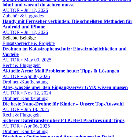
lohnt und worauf du achten musst
AUTOR • Jul 12, 2026
Zubehör & Upgrades
Handy mit Fernseher verbinden: Die schnellsten Methoden für
Android und iPhone
AUTOR • Jul 12, 2026
Beliebte Beiträge
Einsatzbereiche & Projekte
Drohnen im Katastrophenschutz: Einsatzmöglichkeiten und
Vorteile
AUTOR • May 09, 2025
Recht & Flugregeln
Aktuelle Arcor Mail Probleme heute: Tipps & Lösungen
AUTOR • Apr 30, 2026
Drohnen-Kaufberatung
Alles, was Sie über den Eingangsserver GMX wissen müssen
AUTOR • Nov 12, 2024
Drohnen-Kaufberatung
Die beste Nano-Drohne für Kinder – Unsere Top-Auswahl
AUTOR • Jun 18, 2025
Recht & Flugregeln
Sicherer Dateitransfer über FTP: Best Practices und Tipps
AUTOR • Apr 06, 2025
Drohnen-Kaufberatung
Direktbox: Optimierung und Anwendungen im Detail