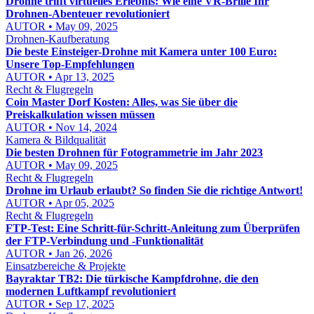
Drohne trifft virtuelles Erlebnis: Wie eine VR-Brille Ihr
Drohnen-Abenteuer revolutioniert
AUTOR • May 09, 2025
Drohnen-Kaufberatung
Die beste Einsteiger-Drohne mit Kamera unter 100 Euro:
Unsere Top-Empfehlungen
AUTOR • Apr 13, 2025
Recht & Flugregeln
Coin Master Dorf Kosten: Alles, was Sie über die
Preiskalkulation wissen müssen
AUTOR • Nov 14, 2024
Kamera & Bildqualität
Die besten Drohnen für Fotogrammetrie im Jahr 2023
AUTOR • May 09, 2025
Recht & Flugregeln
Drohne im Urlaub erlaubt? So finden Sie die richtige Antwort!
AUTOR • Apr 05, 2025
Recht & Flugregeln
FTP-Test: Eine Schritt-für-Schritt-Anleitung zum Überprüfen
der FTP-Verbindung und -Funktionalität
AUTOR • Jan 26, 2026
Einsatzbereiche & Projekte
Bayraktar TB2: Die türkische Kampfdrohne, die den
modernen Luftkampf revolutioniert
AUTOR • Sep 17, 2025