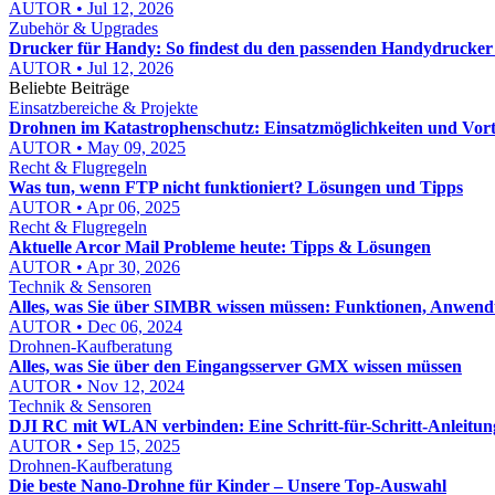
AUTOR • Jul 12, 2026
Zubehör & Upgrades
Drucker für Handy: So findest du den passenden Handydrucker
AUTOR • Jul 12, 2026
Beliebte Beiträge
Einsatzbereiche & Projekte
Drohnen im Katastrophenschutz: Einsatzmöglichkeiten und Vort
AUTOR • May 09, 2025
Recht & Flugregeln
Was tun, wenn FTP nicht funktioniert? Lösungen und Tipps
AUTOR • Apr 06, 2025
Recht & Flugregeln
Aktuelle Arcor Mail Probleme heute: Tipps & Lösungen
AUTOR • Apr 30, 2026
Technik & Sensoren
Alles, was Sie über SIMBR wissen müssen: Funktionen, Anwend
AUTOR • Dec 06, 2024
Drohnen-Kaufberatung
Alles, was Sie über den Eingangsserver GMX wissen müssen
AUTOR • Nov 12, 2024
Technik & Sensoren
DJI RC mit WLAN verbinden: Eine Schritt-für-Schritt-Anleitun
AUTOR • Sep 15, 2025
Drohnen-Kaufberatung
Die beste Nano-Drohne für Kinder – Unsere Top-Auswahl