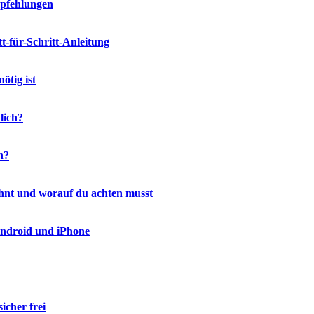
mpfehlungen
-für-Schritt-Anleitung
ötig ist
lich?
h?
ohnt und worauf du achten musst
Android und iPhone
icher frei