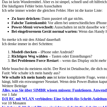
Das ist kein Wundermittel. Aber es ist simpel, schnell und oft hilfreich
Die häufigsten Fehler beim Ausschalten
Ich sehe immer wieder die gleichen Fehler. Hier ist die kurze Liste:
Zu kurz drücken:
Dann passiert oft gar nichts.
Falsche Tastenkombi:
Vor allem bei unterschiedlichen iPhon
Power-Menü verwechselt:
Ausschalten ist nicht dasselbe wie 
Bei eingefrorenem Gerät normal warten:
Wenn das Handy häng
So merke ich mir den Ablauf dauerhaft
Ich denke immer in drei Schritten:
Modell checken
– iPhone oder Android?
Richtigen Weg wählen
– Tasten oder Einstellungen?
Bei Problemen Force Restart
– wenn das Display nicht mehr r
Mehr brauchst du meistens nicht. Der Rest ist Detailsuche, die dich nu
Fazit: Wie schalte ich mein handy aus?
Wie schalte ich mein handy aus
ist keine komplizierte Frage, wenn
hängt, hilft ein erzwungener Neustart. Wenn dein Power-Button kaputt
Weitere Beiträge
Alles, was Sie über SIMBR wissen müssen: Funktionen, Anwend
vor 1 Jahr
DJI RC mit WLAN verbinden: Eine Schritt-für-Schritt-Anleitun
vor 10 Monaten