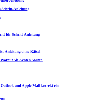
 Fehlerbehebung
-Schritt-Anleitung
n
itt-für-Schritt-Anleitung
tt-Anleitung ohne Rätsel
Worauf Sie Achten Sollten
 Outlook und Apple Mail korrekt ein
ess