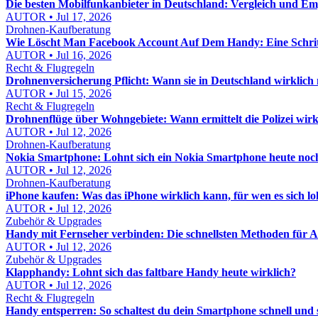
Die besten Mobilfunkanbieter in Deutschland: Vergleich und E
AUTOR • Jul 17, 2026
Drohnen-Kaufberatung
Wie Löscht Man Facebook Account Auf Dem Handy: Eine Schritt
AUTOR • Jul 16, 2026
Recht & Flugregeln
Drohnenversicherung Pflicht: Wann sie in Deutschland wirklich n
AUTOR • Jul 15, 2026
Recht & Flugregeln
Drohnenflüge über Wohngebiete: Wann ermittelt die Polizei wirk
AUTOR • Jul 12, 2026
Drohnen-Kaufberatung
Nokia Smartphone: Lohnt sich ein Nokia Smartphone heute noc
AUTOR • Jul 12, 2026
Drohnen-Kaufberatung
iPhone kaufen: Was das iPhone wirklich kann, für wen es sich l
AUTOR • Jul 12, 2026
Zubehör & Upgrades
Handy mit Fernseher verbinden: Die schnellsten Methoden für 
AUTOR • Jul 12, 2026
Zubehör & Upgrades
Klapphandy: Lohnt sich das faltbare Handy heute wirklich?
AUTOR • Jul 12, 2026
Recht & Flugregeln
Handy entsperren: So schaltest du dein Smartphone schnell und s