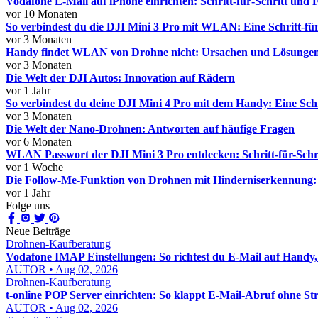
Vodafone E‑Mail auf iPhone einrichten: Schritt‑für‑Schritt und
vor 10 Monaten
So verbindest du die DJI Mini 3 Pro mit WLAN: Eine Schritt-für
vor 3 Monaten
Handy findet WLAN von Drohne nicht: Ursachen und Lösunge
vor 3 Monaten
Die Welt der DJI Autos: Innovation auf Rädern
vor 1 Jahr
So verbindest du deine DJI Mini 4 Pro mit dem Handy: Eine Schr
vor 3 Monaten
Die Welt der Nano-Drohnen: Antworten auf häufige Fragen
vor 6 Monaten
WLAN Passwort der DJI Mini 3 Pro entdecken: Schritt-für-Schri
vor 1 Woche
Die Follow-Me-Funktion von Drohnen mit Hinderniserkennung: 
vor 1 Jahr
Folge uns
Neue Beiträge
Drohnen-Kaufberatung
Vodafone IMAP Einstellungen: So richtest du E-Mail auf Handy,
AUTOR • Aug 02, 2026
Drohnen-Kaufberatung
t-online POP Server einrichten: So klappt E-Mail-Abruf ohne Str
AUTOR • Aug 02, 2026