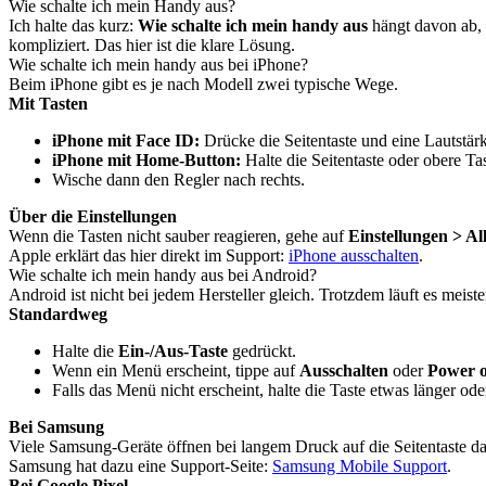
Wie schalte ich mein Handy aus?
Ich halte das kurz:
Wie schalte ich mein handy aus
hängt davon ab, 
kompliziert. Das hier ist die klare Lösung.
Wie schalte ich mein handy aus bei iPhone?
Beim iPhone gibt es je nach Modell zwei typische Wege.
Mit Tasten
iPhone mit Face ID:
Drücke die Seitentaste und eine Lautstärke
iPhone mit Home-Button:
Halte die Seitentaste oder obere Ta
Wische dann den Regler nach rechts.
Über die Einstellungen
Wenn die Tasten nicht sauber reagieren, gehe auf
Einstellungen > Al
Apple erklärt das hier direkt im Support:
iPhone ausschalten
.
Wie schalte ich mein handy aus bei Android?
Android ist nicht bei jedem Hersteller gleich. Trotzdem läuft es meiste
Standardweg
Halte die
Ein-/Aus-Taste
gedrückt.
Wenn ein Menü erscheint, tippe auf
Ausschalten
oder
Power o
Falls das Menü nicht erscheint, halte die Taste etwas länger ode
Bei Samsung
Viele Samsung-Geräte öffnen bei langem Druck auf die Seitentaste da
Samsung hat dazu eine Support-Seite:
Samsung Mobile Support
.
Bei Google Pixel