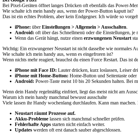
Bei Pixel-Geräten öffnet langes Drücken oft ebenfalls das Power-Menü
Wie schalte ich mein handy aus, wenn der Power-Button kaputt ist?
Das ist ein echtes Problem, aber kein Endgegner. Ich würde so vorge
iPhone:
über
Einstellungen > Allgemein > Ausschalten
.
Android:
oft über das Schnellmenü oder die Einstellungen, je n
Wenn das Gerät hängt, nutze einen
erzwungenen Neustart
sta
Wichtig: Ein erzwungener Neustart ist nicht dasselbe wie normales Au
Wie schalte ich mein handy aus, wenn es eingefroren ist?
Wenn nichts mehr reagiert, brauchst du einen Force Restart. Das ist d
iPhone mit Face ID:
Lauter drücken, kurz loslassen, Leiser drü
iPhone mit Home-Button:
Home-Button und Seitentaste oder ob
Android:
Power-Taste meist 10 bis 20 Sekunden halten. Bei m
Wenn dein Handy regelmäßig einfriert, liegt das meist nicht am Aussc
Warum ich mein handy manchmal bewusst ausschalte
Viele lassen ihr Handy wochenlang durchlaufen. Kann man machen. I
Neustart räumt Prozesse auf.
Akku-Probleme
lassen sich manchmal schneller prüfen.
Fehlerhafte Apps
starten nicht einfach weiter.
Updates
werden oft erst danach sauber abgeschlossen.