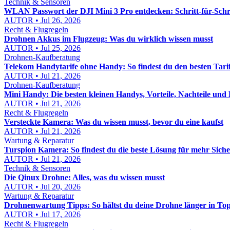
Technik & Sensoren
WLAN Passwort der DJI Mini 3 Pro entdecken: Schritt-für-Schri
AUTOR • Jul 26, 2026
Recht & Flugregeln
Drohnen Akkus im Flugzeug: Was du wirklich wissen musst
AUTOR • Jul 25, 2026
Drohnen-Kaufberatung
Telekom Handytarife ohne Handy: So findest du den besten Tari
AUTOR • Jul 21, 2026
Drohnen-Kaufberatung
Mini Handy: Die besten kleinen Handys, Vorteile, Nachteile und 
AUTOR • Jul 21, 2026
Recht & Flugregeln
Versteckte Kamera: Was du wissen musst, bevor du eine kaufst
AUTOR • Jul 21, 2026
Wartung & Reparatur
Turspion Kamera: So findest du die beste Lösung für mehr Sich
AUTOR • Jul 21, 2026
Technik & Sensoren
Die Qinux Drohne: Alles, was du wissen musst
AUTOR • Jul 20, 2026
Wartung & Reparatur
Drohnenwartung Tipps: So hältst du deine Drohne länger in To
AUTOR • Jul 17, 2026
Recht & Flugregeln