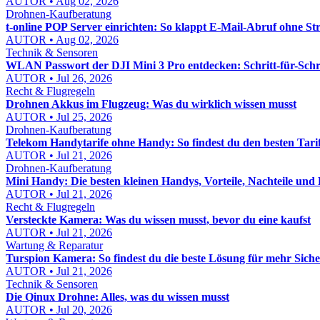
AUTOR • Aug 02, 2026
Drohnen-Kaufberatung
t-online POP Server einrichten: So klappt E-Mail-Abruf ohne Str
AUTOR • Aug 02, 2026
Technik & Sensoren
WLAN Passwort der DJI Mini 3 Pro entdecken: Schritt-für-Schri
AUTOR • Jul 26, 2026
Recht & Flugregeln
Drohnen Akkus im Flugzeug: Was du wirklich wissen musst
AUTOR • Jul 25, 2026
Drohnen-Kaufberatung
Telekom Handytarife ohne Handy: So findest du den besten Tari
AUTOR • Jul 21, 2026
Drohnen-Kaufberatung
Mini Handy: Die besten kleinen Handys, Vorteile, Nachteile und 
AUTOR • Jul 21, 2026
Recht & Flugregeln
Versteckte Kamera: Was du wissen musst, bevor du eine kaufst
AUTOR • Jul 21, 2026
Wartung & Reparatur
Turspion Kamera: So findest du die beste Lösung für mehr Sich
AUTOR • Jul 21, 2026
Technik & Sensoren
Die Qinux Drohne: Alles, was du wissen musst
AUTOR • Jul 20, 2026