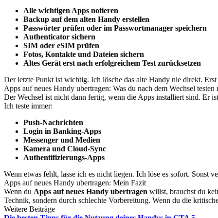
Alle wichtigen Apps notieren
Backup auf dem alten Handy erstellen
Passwörter prüfen oder im Passwortmanager speichern
Authenticator sichern
SIM oder eSIM prüfen
Fotos, Kontakte und Dateien sichern
Altes Gerät erst nach erfolgreichem Test zurücksetzen
Der letzte Punkt ist wichtig. Ich lösche das alte Handy nie direkt. Er
Apps auf neues Handy ubertragen: Was du nach dem Wechsel testen 
Der Wechsel ist nicht dann fertig, wenn die Apps installiert sind. Er ist
Ich teste immer:
Push-Nachrichten
Login in Banking-Apps
Messenger und Medien
Kamera und Cloud-Sync
Authentifizierungs-Apps
Wenn etwas fehlt, lasse ich es nicht liegen. Ich löse es sofort. Sonst ve
Apps auf neues Handy ubertragen: Mein Fazit
Wenn du
Apps auf neues Handy ubertragen
willst, brauchst du ke
Technik, sondern durch schlechte Vorbereitung. Wenn du die kritische
Weitere Beiträge
Die besten Tipps für die Nutzung deines Handys in GTA 5