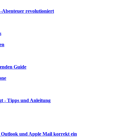
n-Abenteuer revolutioniert
s
en
senden Guide
one
t - Tipps und Anleitung
 Outlook und Apple Mail korrekt ein