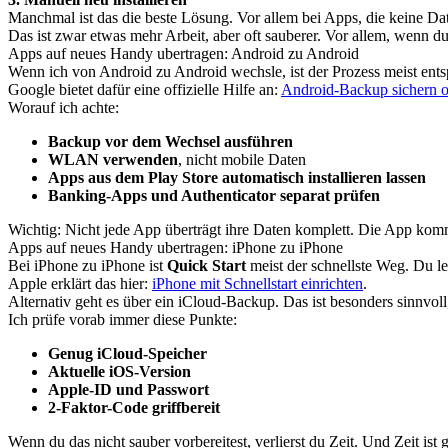
Manchmal ist das die beste Lösung. Vor allem bei Apps, die keine Da
Das ist zwar etwas mehr Arbeit, aber oft sauberer. Vor allem, wenn d
Apps auf neues Handy ubertragen: Android zu Android
Wenn ich von Android zu Android wechsle, ist der Prozess meist ent
Google bietet dafür eine offizielle Hilfe an:
Android-Backup sichern o
Worauf ich achte:
Backup vor dem Wechsel ausführen
WLAN verwenden
, nicht mobile Daten
Apps aus dem Play Store automatisch installieren lassen
Banking-Apps und Authenticator separat prüfen
Wichtig: Nicht jede App überträgt ihre Daten komplett. Die App kom
Apps auf neues Handy ubertragen: iPhone zu iPhone
Bei iPhone zu iPhone ist
Quick Start
meist der schnellste Weg. Du l
Apple erklärt das hier:
iPhone mit Schnellstart einrichten
.
Alternativ geht es über ein iCloud-Backup. Das ist besonders sinnvoll
Ich prüfe vorab immer diese Punkte:
Genug iCloud-Speicher
Aktuelle iOS-Version
Apple-ID und Passwort
2-Faktor-Code griffbereit
Wenn du das nicht sauber vorbereitest, verlierst du Zeit. Und Zeit is