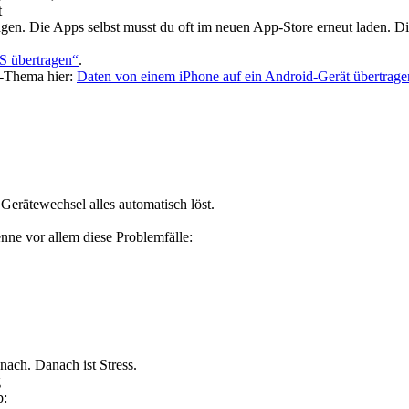
t
tragen. Die Apps selbst musst du oft im neuen App-Store erneut laden
S übertragen“
.
e-Thema hier:
Daten von einem iPhone auf ein Android-Gerät übertrage
r Gerätewechsel alles automatisch löst.
enne vor allem diese Problemfälle:
ach. Danach ist Stress.
g
b: