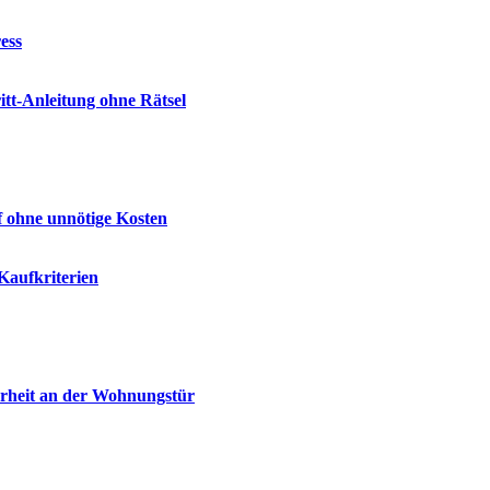
ess
tt-Anleitung ohne Rätsel
f ohne unnötige Kosten
Kaufkriterien
erheit an der Wohnungstür