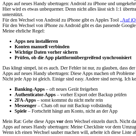
Apps auf neues Handy ubertragen: Android zu iPhone und umgekehr
Hier wird es etwas unbequemer. Denn nicht alles lässt sich 1:1 über
unterstützt.
Für den Wechsel von Android zu iPhone gibt es Apples Tool
„Auf iO
Für den Wechsel von iPhone zu Android gibt es das passende Googl
Meine ehrliche Regel:
Apps neu installieren
Konten manuell verbinden
Wichtige Daten vorher sichern
Prüfen, ob die App plattformübergreifend synchronisiert
Das klingt simpel, ist es auch. Der Fehler ist nur, zu glauben, dass de
Apps auf neues Handy ubertragen: Diese Apps machen oft Probleme
Nicht jede App ist gleich. Einige sind easy. Andere sind nervig. Ich k
Banking-Apps
– oft neues Gerät freigeben
Authenticator-Apps
– vorher Export oder Backup prüfen
2FA-Apps
– sonst kommst du nicht mehr rein
Messenger
– Chats oft nur mit Backup vollständig
Spiele
– Fortschritt hängt am Konto, nicht an der App
Mein Rat: Gehe diese Apps
vor
dem Wechsel einzeln durch. Nicht dan
Apps auf neues Handy ubertragen: Meine Checkliste vor dem Umzu
Wenn ich einen Wechsel sauber machen will, arbeite ich diese Liste a