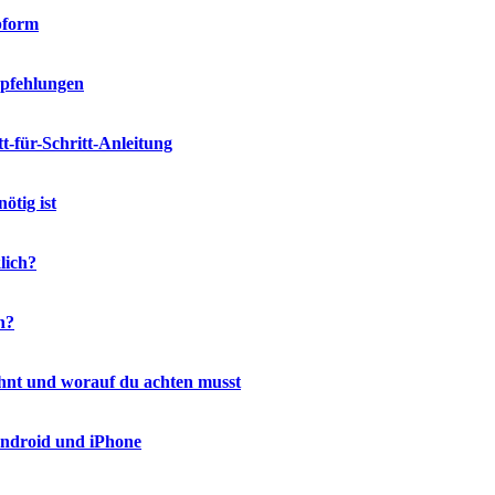
pform
mpfehlungen
-für-Schritt-Anleitung
ötig ist
lich?
h?
ohnt und worauf du achten musst
Android und iPhone