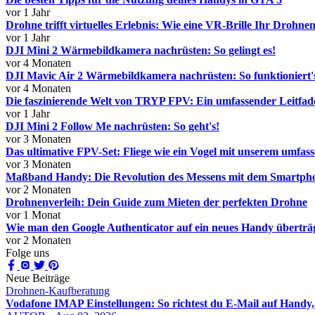
vor 1 Jahr
Drohne trifft virtuelles Erlebnis: Wie eine VR-Brille Ihr Drohne
vor 1 Jahr
DJI Mini 2 Wärmebildkamera nachrüsten: So gelingt es!
vor 4 Monaten
DJI Mavic Air 2 Wärmebildkamera nachrüsten: So funktioniert'
vor 4 Monaten
Die faszinierende Welt von TRYP FPV: Ein umfassender Leitfad
vor 1 Jahr
DJI Mini 2 Follow Me nachrüsten: So geht's!
vor 3 Monaten
Das ultimative FPV-Set: Fliege wie ein Vogel mit unserem umfas
vor 3 Monaten
Maßband Handy: Die Revolution des Messens mit dem Smartph
vor 2 Monaten
Drohnenverleih: Dein Guide zum Mieten der perfekten Drohne
vor 1 Monat
Wie man den Google Authenticator auf ein neues Handy überträg
vor 2 Monaten
Folge uns
Neue Beiträge
Drohnen-Kaufberatung
Vodafone IMAP Einstellungen: So richtest du E-Mail auf Handy,