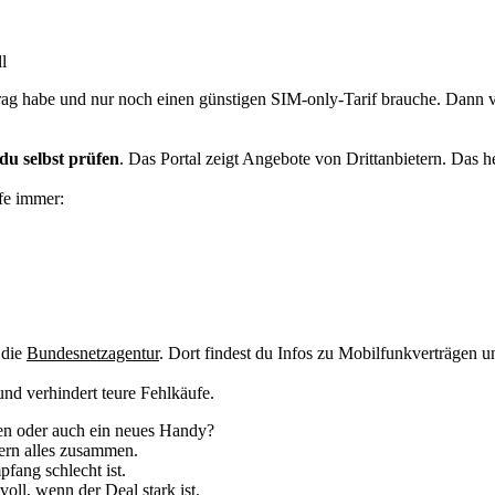
l
trag habe und nur noch einen günstigen SIM-only-Tarif brauche. Dann ve
du selbst prüfen
. Das Portal zeigt Angebote von Drittanbietern. Das hei
üfe immer:
 die
Bundesnetzagentur
. Dort findest du Infos zu Mobilfunkverträgen 
nd verhindert teure Fehlkäufe.
en oder auch ein neues Handy?
ern alles zusammen.
pfang schlecht ist.
oll, wenn der Deal stark ist.