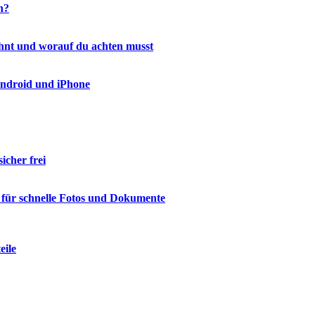
h?
ohnt und worauf du achten musst
Android und iPhone
icher frei
 für schnelle Fotos und Dokumente
eile