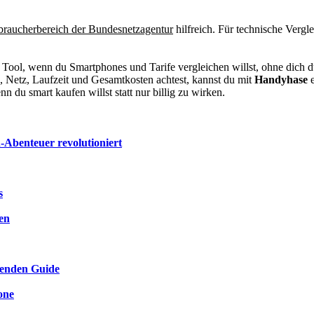
braucherbereich der Bundesnetzagentur
hilfreich. Für technische Vergl
 Tool, wenn du Smartphones und Tarife vergleichen willst, ohne dich du
s, Netz, Laufzeit und Gesamtkosten achtest, kannst du mit
Handyhase
e
nn du smart kaufen willst statt nur billig zu wirken.
n-Abenteuer revolutioniert
s
en
senden Guide
one