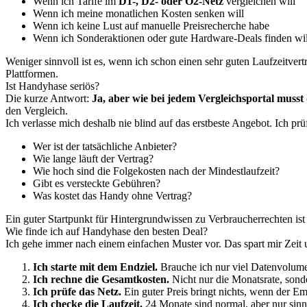
Wenn ich Tarife im
D1-, D2- oder O2-Netz
vergleichen will
Wenn ich meine monatlichen Kosten senken will
Wenn ich keine Lust auf manuelle Preisrecherche habe
Wenn ich Sonderaktionen oder gute Hardware-Deals finden wil
Weniger sinnvoll ist es, wenn ich schon einen sehr guten Laufzeitver
Plattformen.
Ist Handyhase seriös?
Die kurze Antwort:
Ja, aber wie bei jedem Vergleichsportal musst 
den Vergleich.
Ich verlasse mich deshalb nie blind auf das erstbeste Angebot. Ich pr
Wer ist der tatsächliche Anbieter?
Wie lange läuft der Vertrag?
Wie hoch sind die Folgekosten nach der Mindestlaufzeit?
Gibt es versteckte Gebühren?
Was kostet das Handy ohne Vertrag?
Ein guter Startpunkt für Hintergrundwissen zu Verbraucherrechten ist
Wie finde ich auf Handyhase den besten Deal?
Ich gehe immer nach einem einfachen Muster vor. Das spart mir Zeit u
Ich starte mit dem Endziel.
Brauche ich nur viel Datenvolum
Ich rechne die Gesamtkosten.
Nicht nur die Monatsrate, sond
Ich prüfe das Netz.
Ein guter Preis bringt nichts, wenn der Em
Ich checke die Laufzeit.
24 Monate sind normal, aber nur sinnv