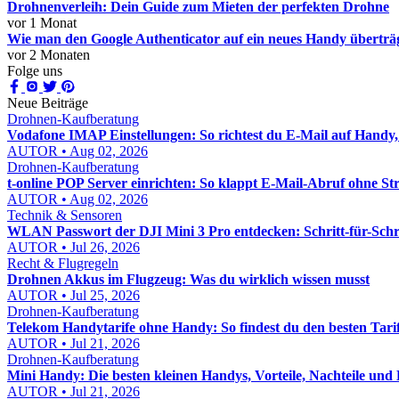
Drohnenverleih: Dein Guide zum Mieten der perfekten Drohne
vor 1 Monat
Wie man den Google Authenticator auf ein neues Handy überträg
vor 2 Monaten
Folge uns
Neue Beiträge
Drohnen-Kaufberatung
Vodafone IMAP Einstellungen: So richtest du E-Mail auf Handy,
AUTOR • Aug 02, 2026
Drohnen-Kaufberatung
t-online POP Server einrichten: So klappt E-Mail-Abruf ohne Str
AUTOR • Aug 02, 2026
Technik & Sensoren
WLAN Passwort der DJI Mini 3 Pro entdecken: Schritt-für-Schri
AUTOR • Jul 26, 2026
Recht & Flugregeln
Drohnen Akkus im Flugzeug: Was du wirklich wissen musst
AUTOR • Jul 25, 2026
Drohnen-Kaufberatung
Telekom Handytarife ohne Handy: So findest du den besten Tari
AUTOR • Jul 21, 2026
Drohnen-Kaufberatung
Mini Handy: Die besten kleinen Handys, Vorteile, Nachteile und 
AUTOR • Jul 21, 2026