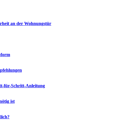
erheit an der Wohnungstür
pform
mpfehlungen
-für-Schritt-Anleitung
ötig ist
lich?