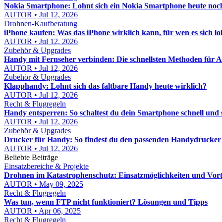
Nokia Smartphone: Lohnt sich ein Nokia Smartphone heute noc
AUTOR • Jul 12, 2026
Drohnen-Kaufberatung
iPhone kaufen: Was das iPhone wirklich kann, für wen es sich l
AUTOR • Jul 12, 2026
Zubehör & Upgrades
Handy mit Fernseher verbinden: Die schnellsten Methoden für 
AUTOR • Jul 12, 2026
Zubehör & Upgrades
Klapphandy: Lohnt sich das faltbare Handy heute wirklich?
AUTOR • Jul 12, 2026
Recht & Flugregeln
Handy entsperren: So schaltest du dein Smartphone schnell und s
AUTOR • Jul 12, 2026
Zubehör & Upgrades
Drucker für Handy: So findest du den passenden Handydrucker
AUTOR • Jul 12, 2026
Beliebte Beiträge
Einsatzbereiche & Projekte
Drohnen im Katastrophenschutz: Einsatzmöglichkeiten und Vort
AUTOR • May 09, 2025
Recht & Flugregeln
Was tun, wenn FTP nicht funktioniert? Lösungen und Tipps
AUTOR • Apr 06, 2025
Recht & Flugregeln