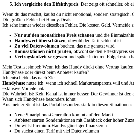
Ich vergleiche den Effektivpreis.
Der zeigt oft schneller, ob e
Wenn du das machst, kaufst du nicht emotional, sondern strategisch
Die größten Fehler bei Handy-Deals
Ich sehe immer wieder dieselben Fehler. Die kosten Geld. Vermeide s
Nur auf den monatlichen Preis schauen
und die Einmalzahlu
Handywert überschätzen
, obwohl der Tarif schlecht ist
Zu viel Datenvolumen
buchen, das nie genutzt wird
Bonusaktionen nicht prüfen
, obwohl sie den Effektivpreis s
Vertragslaufzeit vergessen
und später in teuren Folgekosten 
Mein Test ist simpel: Wenn ich das Handy direkt ohne Vertrag kaufen 
Handyhase oder direkt beim Anbieter kaufen?
Ich entscheide das nach Ziel.
Handyhase
nutze ich, wenn ich schnell Markttransparenz will und A
exklusive Vorteile hat.
Die Wahrheit ist: Kein Kanal ist immer besser. Der Gewinner ist der, 
Wann sich Handyhase besonders lohnt
Aus meiner Sicht ist das Portal besonders stark in diesen Situationen:
Neue Smartphone-Generation kommt auf den Markt
Anbieter starten Sonderaktionen mit Cashback oder hoher Zuz
Du willst Premium-Handys günstiger finanzieren
Du suchst einen Tarif mit viel Datenvolumen