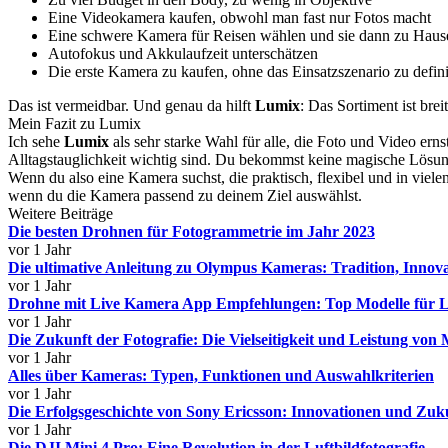
Eine Videokamera kaufen, obwohl man fast nur Fotos macht
Eine schwere Kamera für Reisen wählen und sie dann zu Hause
Autofokus und Akkulaufzeit unterschätzen
Die erste Kamera zu kaufen, ohne das Einsatzszenario zu defin
Das ist vermeidbar. Und genau da hilft
Lumix
: Das Sortiment ist br
Mein Fazit zu Lumix
Ich sehe
Lumix
als sehr starke Wahl für alle, die Foto und Video ern
Alltagstauglichkeit wichtig sind. Du bekommst keine magische Lös
Wenn du also eine Kamera suchst, die praktisch, flexibel und in vielen 
wenn du die Kamera passend zu deinem Ziel auswählst.
Weitere Beiträge
Die besten Drohnen für Fotogrammetrie im Jahr 2023
vor 1 Jahr
Die ultimative Anleitung zu Olympus Kameras: Tradition, Innova
vor 1 Jahr
Drohne mit Live Kamera App Empfehlungen: Top Modelle für 
vor 1 Jahr
Die Zukunft der Fotografie: Die Vielseitigkeit und Leistung von
vor 1 Jahr
Alles über Kameras: Typen, Funktionen und Auswahlkriterien
vor 1 Jahr
Die Erfolgsgeschichte von Sony Ericsson: Innovationen und Zuk
vor 1 Jahr
Die DJI Mini 4 Pro: Eine Revolution in der Luftbildfotografie