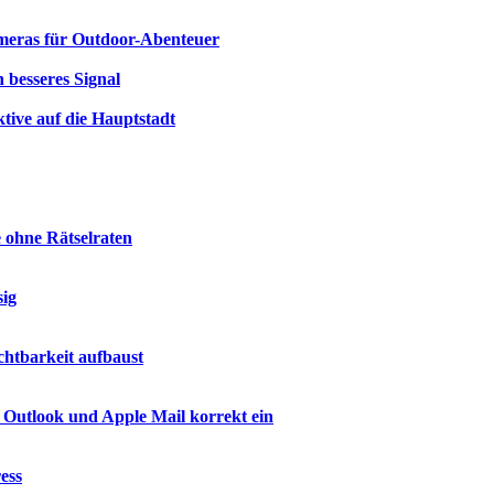
ameras für Outdoor-Abenteuer
 besseres Signal
ktive auf die Hauptstadt
e ohne Rätselraten
sig
htbarkeit aufbaust
 Outlook und Apple Mail korrekt ein
ess