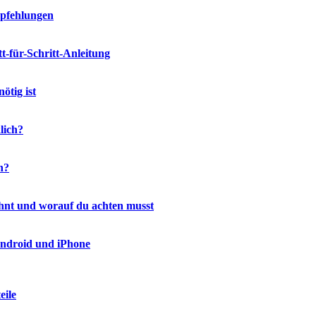
mpfehlungen
-für-Schritt-Anleitung
ötig ist
lich?
h?
ohnt und worauf du achten musst
Android und iPhone
eile