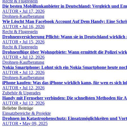
Recht & Flugregeln
Die besten Mobilfunkanbieter in Deutschland: Vergleich und E
AUTOR • Jul 17, 2026
Drohnen-Kaufberatung
Wie Löscht Man Facebook Account Auf Dem Handy: Eine Schritt
AUTOR • Jul 16, 2026
Recht & Flugregeln
Drohnenversicherung Pflicht: Wann sie in Deutschland wirklich n
AUTOR • Jul 15, 2026
Recht & Flugregeln
Drohnenflüge über Wohngebiete: Wann ermittelt die Polizei wirk
AUTOR • Jul 12, 2026
Drohnen-Kaufberatung
Nokia Smartphone: Lohnt sich ein Nokia Smartphone heute noc
AUTOR • Jul 12, 2026
Drohnen-Kaufberatung
iPhone kaufen: Was das iPhone wirklich kann, für wen es sich l
AUTOR • Jul 12, 2026
Zubehör & Upgrades
Handy mit Fernseher verbinden: Die schnellsten Methoden für 
AUTOR • Jul 12, 2026
Beliebte Beiträge
Einsatzbereiche & Projekte
Drohnen im Katastrophenschutz: Einsatzmöglichkeiten und Vort
AUTOR • May 09, 2025