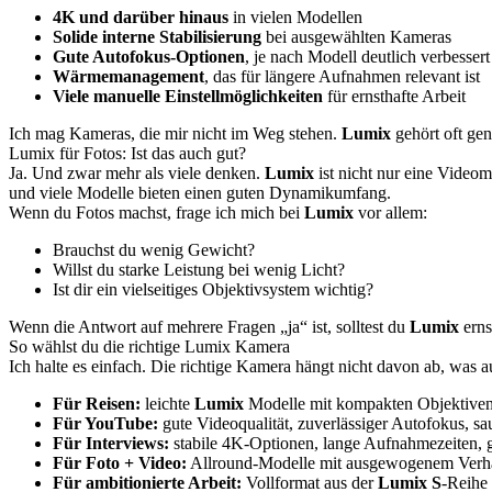
4K und darüber hinaus
in vielen Modellen
Solide interne Stabilisierung
bei ausgewählten Kameras
Gute Autofokus-Optionen
, je nach Modell deutlich verbessert
Wärmemanagement
, das für längere Aufnahmen relevant ist
Viele manuelle Einstellmöglichkeiten
für ernsthafte Arbeit
Ich mag Kameras, die mir nicht im Weg stehen.
Lumix
gehört oft gen
Lumix für Fotos: Ist das auch gut?
Ja. Und zwar mehr als viele denken.
Lumix
ist nicht nur eine Videom
und viele Modelle bieten einen guten Dynamikumfang.
Wenn du Fotos machst, frage ich mich bei
Lumix
vor allem:
Brauchst du wenig Gewicht?
Willst du starke Leistung bei wenig Licht?
Ist dir ein vielseitiges Objektivsystem wichtig?
Wenn die Antwort auf mehrere Fragen „ja“ ist, solltest du
Lumix
erns
So wählst du die richtige Lumix Kamera
Ich halte es einfach. Die richtige Kamera hängt nicht davon ab, was 
Für Reisen:
leichte
Lumix
Modelle mit kompakten Objektive
Für YouTube:
gute Videoqualität, zuverlässiger Autofokus, s
Für Interviews:
stabile 4K-Optionen, lange Aufnahmezeiten, 
Für Foto + Video:
Allround-Modelle mit ausgewogenem Verhä
Für ambitionierte Arbeit:
Vollformat aus der
Lumix S
-Reihe