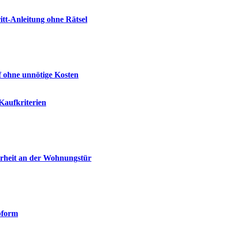
tt-Anleitung ohne Rätsel
f ohne unnötige Kosten
Kaufkriterien
erheit an der Wohnungstür
pform