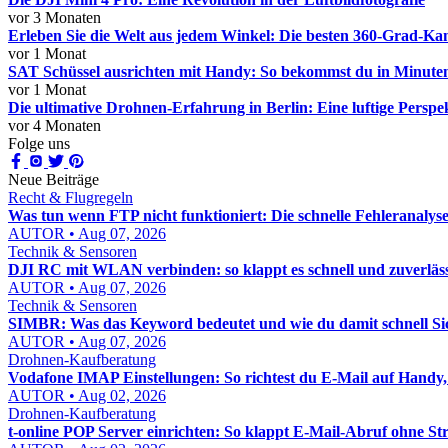
vor 3 Monaten
Erleben Sie die Welt aus jedem Winkel: Die besten 360-Grad-K
vor 1 Monat
SAT Schüssel ausrichten mit Handy: So bekommst du in Minuten
vor 1 Monat
Die ultimative Drohnen-Erfahrung in Berlin: Eine luftige Perspe
vor 4 Monaten
Folge uns
Neue Beiträge
Recht & Flugregeln
Was tun wenn FTP nicht funktioniert: Die schnelle Fehleranalys
AUTOR • Aug 07, 2026
Technik & Sensoren
DJI RC mit WLAN verbinden: so klappt es schnell und zuverläs
AUTOR • Aug 07, 2026
Technik & Sensoren
SIMBR: Was das Keyword bedeutet und wie du damit schnell Sic
AUTOR • Aug 07, 2026
Drohnen-Kaufberatung
Vodafone IMAP Einstellungen: So richtest du E-Mail auf Handy,
AUTOR • Aug 02, 2026
Drohnen-Kaufberatung
t-online POP Server einrichten: So klappt E-Mail-Abruf ohne Str