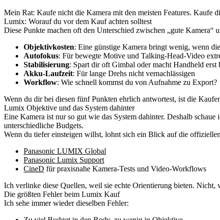
Mein Rat: Kaufe nicht die Kamera mit den meisten Features. Kaufe die
Lumix: Worauf du vor dem Kauf achten solltest
Diese Punkte machen oft den Unterschied zwischen „gute Kamera“ u
Objektivkosten
: Eine günstige Kamera bringt wenig, wenn di
Autofokus
: Für bewegte Motive und Talking-Head-Video extr
Stabilisierung
: Spart dir oft Gimbal oder macht Handheld erst
Akku-Laufzeit
: Für lange Drehs nicht vernachlässigen
Workflow
: Wie schnell kommst du von Aufnahme zu Export?
Wenn du dir bei diesen fünf Punkten ehrlich antwortest, ist die Kaufen
Lumix Objektive und das System dahinter
Eine Kamera ist nur so gut wie das System dahinter. Deshalb schaue 
unterschiedliche Budgets.
Wenn du tiefer einsteigen willst, lohnt sich ein Blick auf die offiziel
Panasonic LUMIX Global
Panasonic Lumix Support
CineD
für praxisnahe Kamera-Tests und Video-Workflows
Ich verlinke diese Quellen, weil sie echte Orientierung bieten. Nicht,
Die größten Fehler beim Lumix Kauf
Ich sehe immer wieder dieselben Fehler:
Zu viel Budget in den Body, zu wenig in Objektive