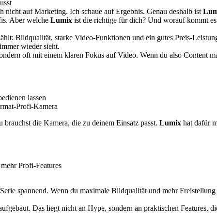
usst
 nicht auf Marketing. Ich schaue auf Ergebnis. Genau deshalb ist
Lum
ofis. Aber welche
Lumix
ist die richtige für dich? Und worauf kommt es
 zählt: Bildqualität, starke Video-Funktionen und ein gutes Preis-Leist
 immer wieder sieht.
sondern oft mit einem klaren Fokus auf Video. Wenn du also Content ma
bedienen lassen
ormat-Profi-Kamera
Du brauchst die Kamera, die zu deinem Einsatz passt.
Lumix
hat dafür m
 mehr Profi-Features
G-Serie spannend. Wenn du maximale Bildqualität und mehr Freistellung w
aufgebaut. Das liegt nicht an Hype, sondern an praktischen Features, di