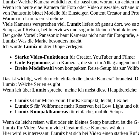
Lumix: Welche Kamera wirklich zu dir passt und worauf du achten m
Wenn ich heute eine Kamera für Foto oder Video auswähle, schaue ich
von Panasonic bietet Modelle für Einsteiger, Content Creator und Pr
Warum ich Lumix ernst nehme
Viele Kameras versprechen viel.
Lumix
liefert oft genau dort, wo es
Setups, auf Reisen, bei Interviews und sogar in kleinen Produktionen
Der große Vorteil: Panasonic baut Kameras nicht nur für Fotografie, 
Lumix: Was die Marke besonders macht
Ich würde
Lumix
in drei Dinge zerlegen:
Starke Video-Funktionen
für Creator, YouTuber und Filmer
Gute Ergonomie
, also Kameras, die sich im Alltag angenehm 
Breite Modellwahl
vom kompakten Reise-Setup bis zur Vollf
Das ist wichtig, weil du nicht einfach die „beste Kamera“ brauchst. 
Lumix: Welche Serien es gibt
Wenn ich über
Lumix
spreche, meine ich meist diese Hauptbereiche:
Lumix G
für Micro-Four-Thirds: kompakt, leicht, flexibel
Lumix S
für Vollformat: mehr Reserven bei Low Light und oft
Lumix Kompaktkameras
für einfache, mobile Setups
Wenn du leicht reisen willst oder ein kleines Setup brauchst, ist die 
Lumix für Video: Warum viele Creator diese Kameras wählen
Hier wird es interessant.
Lumix
hat sich bei Video einen starken Ruf 