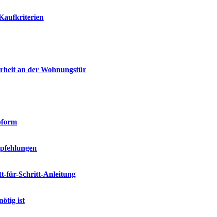
Kaufkriterien
erheit an der Wohnungstür
pform
mpfehlungen
-für-Schritt-Anleitung
ötig ist