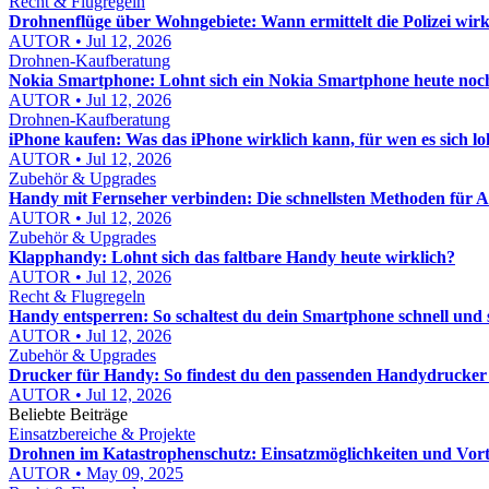
Recht & Flugregeln
Drohnenflüge über Wohngebiete: Wann ermittelt die Polizei wirk
AUTOR • Jul 12, 2026
Drohnen-Kaufberatung
Nokia Smartphone: Lohnt sich ein Nokia Smartphone heute noc
AUTOR • Jul 12, 2026
Drohnen-Kaufberatung
iPhone kaufen: Was das iPhone wirklich kann, für wen es sich l
AUTOR • Jul 12, 2026
Zubehör & Upgrades
Handy mit Fernseher verbinden: Die schnellsten Methoden für 
AUTOR • Jul 12, 2026
Zubehör & Upgrades
Klapphandy: Lohnt sich das faltbare Handy heute wirklich?
AUTOR • Jul 12, 2026
Recht & Flugregeln
Handy entsperren: So schaltest du dein Smartphone schnell und s
AUTOR • Jul 12, 2026
Zubehör & Upgrades
Drucker für Handy: So findest du den passenden Handydrucker
AUTOR • Jul 12, 2026
Beliebte Beiträge
Einsatzbereiche & Projekte
Drohnen im Katastrophenschutz: Einsatzmöglichkeiten und Vort
AUTOR • May 09, 2025