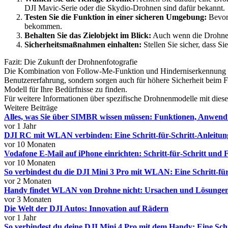
DJI Mavic-Serie oder die Skydio-Drohnen sind dafür bekannt.
Testen Sie die Funktion in einer sicheren Umgebung:
Bevor 
bekommen.
Behalten Sie das Zielobjekt im Blick:
Auch wenn die Drohne au
Sicherheitsmaßnahmen einhalten:
Stellen Sie sicher, dass S
Fazit: Die Zukunft der Drohnenfotografie
Die Kombination von Follow-Me-Funktion und Hinderniserkennung biet
Benutzererfahrung, sondern sorgen auch für höhere Sicherheit beim F
Modell für Ihre Bedürfnisse zu finden.
Für weitere Informationen über spezifische Drohnenmodelle mit diese
Weitere Beiträge
Alles, was Sie über SIMBR wissen müssen: Funktionen, Anwend
vor 1 Jahr
DJI RC mit WLAN verbinden: Eine Schritt-für-Schritt-Anleitun
vor 10 Monaten
Vodafone E‑Mail auf iPhone einrichten: Schritt‑für‑Schritt und
vor 10 Monaten
So verbindest du die DJI Mini 3 Pro mit WLAN: Eine Schritt-für
vor 2 Monaten
Handy findet WLAN von Drohne nicht: Ursachen und Lösunge
vor 3 Monaten
Die Welt der DJI Autos: Innovation auf Rädern
vor 1 Jahr
So verbindest du deine DJI Mini 4 Pro mit dem Handy: Eine Schr