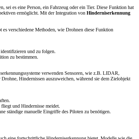
 sei es eine Person, ein Fahrzeug oder ein Tier. Diese Funktion hat
ektiven ermöglicht. Mit der Integration von
Hinderniserkennung
ibt es verschiedene Methoden, wie Drohnen diese Funktion
dentifizieren und zu folgen.
ition zu bestimmen.
rniserkennungssysteme verwenden Sensoren, wie z.B. LIDAR,
er Drohne, Hindernissen auszuweichen, während sie dem Zielobjekt
ften.
fliegt und Hindernisse meidet.
e ständige manuelle Eingriffe des Piloten zu benötigen.
h eine fortschrittliche Hinderniserkennung bietet. Modelle wie die