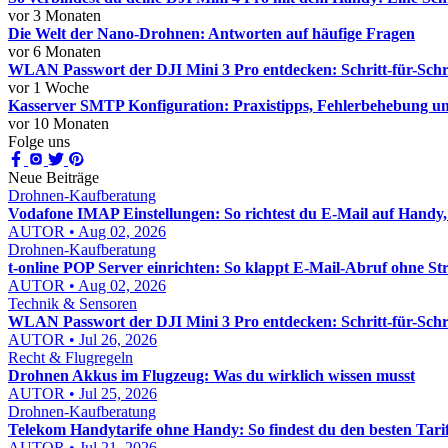
vor 3 Monaten
Die Welt der Nano-Drohnen: Antworten auf häufige Fragen
vor 6 Monaten
WLAN Passwort der DJI Mini 3 Pro entdecken: Schritt-für-Schri
vor 1 Woche
Kasserver SMTP Konfiguration: Praxistipps, Fehlerbehebung un
vor 10 Monaten
Folge uns
Neue Beiträge
Drohnen-Kaufberatung
Vodafone IMAP Einstellungen: So richtest du E-Mail auf Handy,
AUTOR • Aug 02, 2026
Drohnen-Kaufberatung
t-online POP Server einrichten: So klappt E-Mail-Abruf ohne Str
AUTOR • Aug 02, 2026
Technik & Sensoren
WLAN Passwort der DJI Mini 3 Pro entdecken: Schritt-für-Schri
AUTOR • Jul 26, 2026
Recht & Flugregeln
Drohnen Akkus im Flugzeug: Was du wirklich wissen musst
AUTOR • Jul 25, 2026
Drohnen-Kaufberatung
Telekom Handytarife ohne Handy: So findest du den besten Tari
AUTOR • Jul 21, 2026