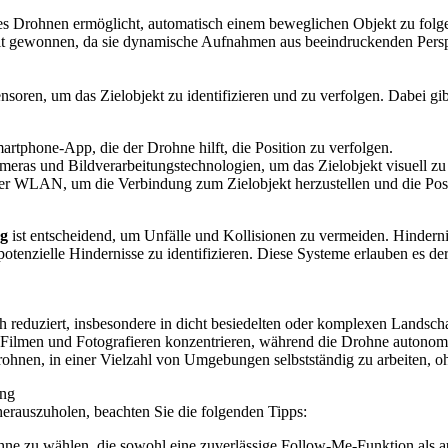
s Drohnen ermöglicht, automatisch einem beweglichen Objekt zu folgen,
eit gewonnen, da sie dynamische Aufnahmen aus beeindruckenden Persp
oren, um das Zielobjekt zu identifizieren und zu verfolgen. Dabei g
artphone-App, die der Drohne hilft, die Position zu verfolgen.
as und Bildverarbeitungstechnologien, um das Zielobjekt visuell zu i
r WLAN, um die Verbindung zum Zielobjekt herzustellen und die Pos
ng
ist entscheidend, um Unfälle und Kollisionen zu vermeiden. Hinde
tenzielle Hindernisse zu identifizieren. Diese Systeme erlauben es d
 reduziert, insbesondere in dicht besiedelten oder komplexen Landscha
 Filmen und Fotografieren konzentrieren, während die Drohne autonom 
hnen, in einer Vielzahl von Umgebungen selbstständig zu arbeiten, ohn
ung
rauszuholen, beachten Sie die folgenden Tipps:
ne zu wählen, die sowohl eine zuverlässige Follow-Me-Funktion als auc