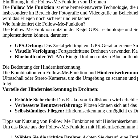
Einführung in die Follow-Me-Funktion von Drohnen
Die
Follow-Me-Funktion
ist eine bemerkenswerte Technologie, die e
insbesondere im Bereich der Fotografie und Videografie an Beliebth
wird das Fliegen noch sicherer und einfacher.
Wie funktioniert die Follow-Me-Funktion?
Die Follow-Me-Funktion nutzt in der Regel GPS-Technologie und Sens
implementieren können, darunter:
GPS-Ortung:
Das Zielobjekt trägt ein GPS-Gerät oder eine Sm
Visuelle Verfolgung:
Fortgeschrittene Drohnen verwenden Kamer
Bluetooth oder WLAN:
Einige Drohnen nutzen Bluetooth ode
Die Bedeutung der Hinderniserkennung
Die Kombination von Follow-Me-Funktion und
Hinderniserkennu
Ultraschall oder Stereo-Kameras, um die Umgebung zu scannen und po
folgt.
Vorteile der Hinderniserkennung in Drohnen:
Erhöhte Sicherheit:
Das Risiko von Kollisionen wird erheblich
Verbesserte Benutzererfahrung:
Piloten können sich auf das
Selbstständiges Fliegen:
Hinderniserkennung ermöglicht es Dro
Tipps zur Nutzung von Follow-Me-Funktionen mit Hinderniserkenn
Um das Beste aus der Follow-Me-Funktion mit Hinderniserkennung he
Wählen Sie die richtige Drohne:
Achten Sie darauf, eine Droh