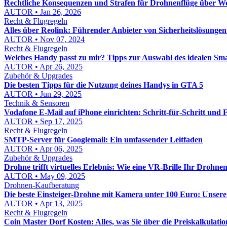
Rechtliche Konsequenzen und Strafen für Drohnenflüge über W
AUTOR • Jan 26, 2026
Recht & Flugregeln
Alles über Reolink: Führender Anbieter von Sicherheitslösungen
AUTOR • Nov 07, 2024
Recht & Flugregeln
Welches Handy passt zu mir? Tipps zur Auswahl des idealen Sm
AUTOR • Apr 26, 2025
Zubehör & Upgrades
Die besten Tipps für die Nutzung deines Handys in GTA 5
AUTOR • Jun 29, 2025
Technik & Sensoren
Vodafone E‑Mail auf iPhone einrichten: Schritt‑für‑Schritt und
AUTOR • Sep 17, 2025
Recht & Flugregeln
SMTP-Server für Googlemail: Ein umfassender Leitfaden
AUTOR • Apr 06, 2025
Zubehör & Upgrades
Drohne trifft virtuelles Erlebnis: Wie eine VR-Brille Ihr Drohne
AUTOR • May 09, 2025
Drohnen-Kaufberatung
Die beste Einsteiger-Drohne mit Kamera unter 100 Euro: Unse
AUTOR • Apr 13, 2025
Recht & Flugregeln
Coin Master Dorf Kosten: Alles, was Sie über die Preiskalkulati