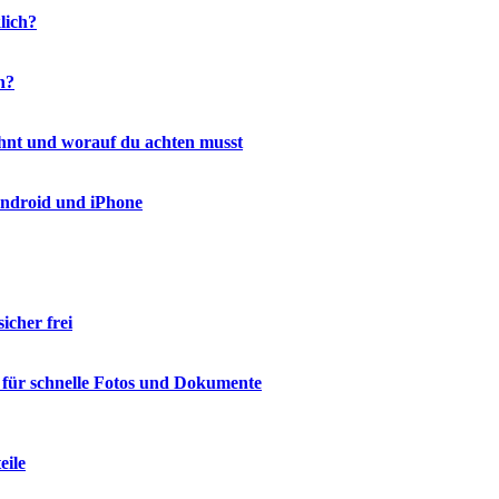
lich?
h?
ohnt und worauf du achten musst
Android und iPhone
icher frei
 für schnelle Fotos und Dokumente
eile