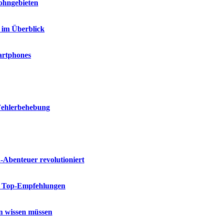
ohngebieten
 im Überblick
artphones
 Fehlerbehebung
n-Abenteuer revolutioniert
re Top-Empfehlungen
on wissen müssen