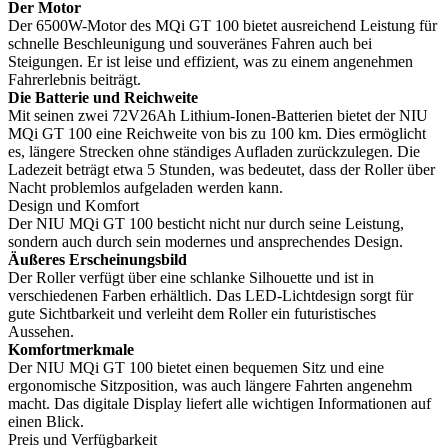
Der Motor
Der 6500W-Motor des MQi GT 100 bietet ausreichend Leistung für
schnelle Beschleunigung und souveränes Fahren auch bei
Steigungen. Er ist leise und effizient, was zu einem angenehmen
Fahrerlebnis beiträgt.
Die Batterie und Reichweite
Mit seinen zwei 72V26Ah Lithium-Ionen-Batterien bietet der NIU
MQi GT 100 eine Reichweite von bis zu 100 km. Dies ermöglicht
es, längere Strecken ohne ständiges Aufladen zurückzulegen. Die
Ladezeit beträgt etwa 5 Stunden, was bedeutet, dass der Roller über
Nacht problemlos aufgeladen werden kann.
Design und Komfort
Der NIU MQi GT 100 besticht nicht nur durch seine Leistung,
sondern auch durch sein modernes und ansprechendes Design.
Äußeres Erscheinungsbild
Der Roller verfügt über eine schlanke Silhouette und ist in
verschiedenen Farben erhältlich. Das LED-Lichtdesign sorgt für
gute Sichtbarkeit und verleiht dem Roller ein futuristisches
Aussehen.
Komfortmerkmale
Der NIU MQi GT 100 bietet einen bequemen Sitz und eine
ergonomische Sitzposition, was auch längere Fahrten angenehm
macht. Das digitale Display liefert alle wichtigen Informationen auf
einen Blick.
Preis und Verfügbarkeit