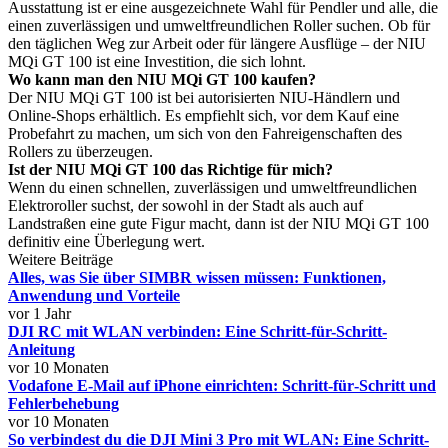
Ausstattung ist er eine ausgezeichnete Wahl für Pendler und alle, die
einen zuverlässigen und umweltfreundlichen Roller suchen. Ob für
den täglichen Weg zur Arbeit oder für längere Ausflüge – der NIU
MQi GT 100 ist eine Investition, die sich lohnt.
Wo kann man den NIU MQi GT 100 kaufen?
Der NIU MQi GT 100 ist bei autorisierten NIU-Händlern und
Online-Shops erhältlich. Es empfiehlt sich, vor dem Kauf eine
Probefahrt zu machen, um sich von den Fahreigenschaften des
Rollers zu überzeugen.
Ist der NIU MQi GT 100 das Richtige für mich?
Wenn du einen schnellen, zuverlässigen und umweltfreundlichen
Elektroroller suchst, der sowohl in der Stadt als auch auf
Landstraßen eine gute Figur macht, dann ist der NIU MQi GT 100
definitiv eine Überlegung wert.
Weitere Beiträge
Alles, was Sie über SIMBR wissen müssen: Funktionen,
Anwendung und Vorteile
vor 1 Jahr
DJI RC mit WLAN verbinden: Eine Schritt-für-Schritt-
Anleitung
vor 10 Monaten
Vodafone E‑Mail auf iPhone einrichten: Schritt‑für‑Schritt und
Fehlerbehebung
vor 10 Monaten
So verbindest du die DJI Mini 3 Pro mit WLAN: Eine Schritt-