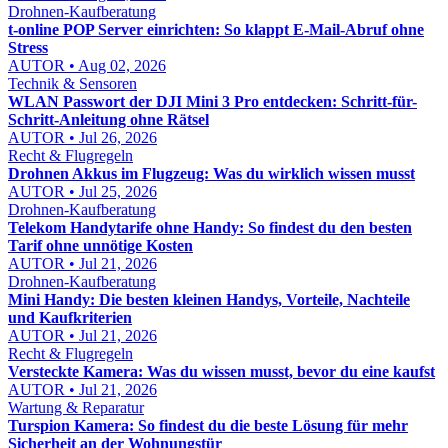
Drohnen-Kaufberatung
t-online POP Server einrichten: So klappt E-Mail-Abruf ohne
Stress
AUTOR • Aug 02, 2026
Technik & Sensoren
WLAN Passwort der DJI Mini 3 Pro entdecken: Schritt-für-
Schritt-Anleitung ohne Rätsel
AUTOR • Jul 26, 2026
Recht & Flugregeln
Drohnen Akkus im Flugzeug: Was du wirklich wissen musst
AUTOR • Jul 25, 2026
Drohnen-Kaufberatung
Telekom Handytarife ohne Handy: So findest du den besten
Tarif ohne unnötige Kosten
AUTOR • Jul 21, 2026
Drohnen-Kaufberatung
Mini Handy: Die besten kleinen Handys, Vorteile, Nachteile
und Kaufkriterien
AUTOR • Jul 21, 2026
Recht & Flugregeln
Versteckte Kamera: Was du wissen musst, bevor du eine kaufst
AUTOR • Jul 21, 2026
Wartung & Reparatur
Turspion Kamera: So findest du die beste Lösung für mehr
Sicherheit an der Wohnungstür