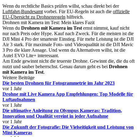
Wenn du rechtliche Basics prüfen willst, schau direkt bei der
Luftfahrt-Bundesamt
vorbei. Für EU-Regeln ist auch die
offizielle
EU-Übersicht zu Drohnenregeln
hilfreich.
Drohnen mit Kamera im Test: Mein klares Fazit
Wenn du
Drohnen mit Kamera im Test
ernst nimmst, kauf nicht
nur nach Preis oder Hype. Kauf nach Zweck. Für die meisten ist die
DJI Mini 4 Pro der smarteste Einstieg. Für mehr Leistung ist die DJI
Air 3 stark. Für maximale Foto- und Videoqualität ist die DJI Mavic
3 Pro die klare Ansage. Und wenn du Alternativen willst, ist die
Autel EVO Lite+ interessant.
Am Ende gewinnt nicht die teuerste Drohne. Gewinnt die, die du oft
nutzt und sauber beherrschst. Genau darum geht es bei
Drohnen
mit Kamera im Test
.
Weitere Beiträge
Die besten Drohnen für Fotogrammetrie im Jahr 2023
vor 1 Jahr
Drohne mit Live Kamera App Empfehlungen: Top Modelle für
Luftaufnahmen
vor 1 Jahr
Die ultimative Anleitung zu Olympus Kameras: Tradition,
Innovation und Qualität vereint in jeder Aufnahme
vor 1 Jahr
Die Zukunft der Fotografie: Die Vielseitigkeit und Leistung von
Mini Kameras