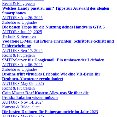
Recht & Flugregeln
Welches Handy passt zu mir? Tipps zur Auswahl des idealen
Smartphones
AUTOR • Apr 26, 2025
Zubehör & Upgrades
Die besten Tipps für die Nutzung deines Handys in GTA 5
AUTOR • Jun 29, 2025
Technik & Sensoren
Vodafone E‑Mail auf iPhone einrichten: Schritt‑für‑Schritt und
Fehlerbehebung
AUTOR • Sep 17, 2025
Recht & Flugregeln
SMTP-Server für Googlemail: Ein umfassender Leitfaden
AUTOR • Apr 06, 2025
Zubehör & Upgrades
Drohne trifft virtuelles Erlebnis: Wie eine VR-Brille Ihr
Drohnen-Abenteuer revolutioniert
AUTOR • May 09, 2025
Recht & Flugregeln
Coin Master Dorf Kosten: Alles, was Sie über die
Preiskalkulation wissen müssen
AUTOR • Nov 14, 2024
Kamera & Bildqualität
Die besten Drohnen für Fotogrammetrie im Jahr 2023
AUTOR • May 09, 2025