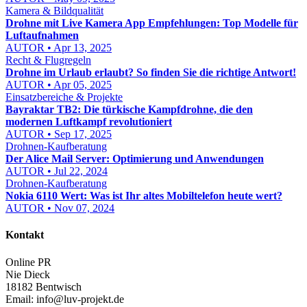
Kamera & Bildqualität
Drohne mit Live Kamera App Empfehlungen: Top Modelle für
Luftaufnahmen
AUTOR • Apr 13, 2025
Recht & Flugregeln
Drohne im Urlaub erlaubt? So finden Sie die richtige Antwort!
AUTOR • Apr 05, 2025
Einsatzbereiche & Projekte
Bayraktar TB2: Die türkische Kampfdrohne, die den
modernen Luftkampf revolutioniert
AUTOR • Sep 17, 2025
Drohnen-Kaufberatung
Der Alice Mail Server: Optimierung und Anwendungen
AUTOR • Jul 22, 2024
Drohnen-Kaufberatung
Nokia 6110 Wert: Was ist Ihr altes Mobiltelefon heute wert?
AUTOR • Nov 07, 2024
Kontakt
Online PR
Nie Dieck
18182 Bentwisch
Email:
info@luv-projekt.de