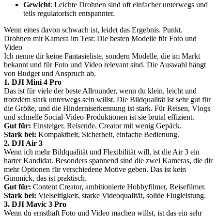
Gewicht
: Leichte Drohnen sind oft einfacher unterwegs und
teils regulatorisch entspannter.
Wenn eines davon schwach ist, leidet das Ergebnis. Punkt.
Drohnen mit Kamera im Test: Die besten Modelle für Foto und
Video
Ich nenne dir keine Fantasieliste, sondern Modelle, die im Markt
bekannt und für Foto und Video relevant sind. Die Auswahl hängt
von Budget und Anspruch ab.
1. DJI Mini 4 Pro
Das ist für viele der beste Allrounder, wenn du klein, leicht und
trotzdem stark unterwegs sein willst. Die Bildqualität ist sehr gut für
die Größe, und die Hinderniserkennung ist stark. Für Reisen, Vlogs
und schnelle Social-Video-Produktionen ist sie brutal effizient.
Gut für:
Einsteiger, Reisende, Creator mit wenig Gepäck.
Stark bei:
Kompaktheit, Sicherheit, einfache Bedienung.
2. DJI Air 3
Wenn ich mehr Bildqualität und Flexibilität will, ist die Air 3 ein
harter Kandidat. Besonders spannend sind die zwei Kameras, die dir
mehr Optionen für verschiedene Motive geben. Das ist kein
Gimmick, das ist praktisch.
Gut für:
Content Creator, ambitionierte Hobbyfilmer, Reisefilmer.
Stark bei:
Vielseitigkeit, starke Videoqualität, solide Flugleistung.
3. DJI Mavic 3 Pro
Wenn du ernsthaft Foto und Video machen willst, ist das ein sehr