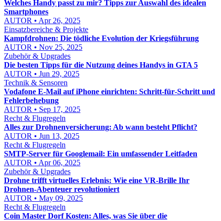
Welches Handy passt zu mir? Tipps zur Auswahl des idealen
Smartphones
AUTOR • Apr 26, 2025
Einsatzbereiche & Projekte
Kampfdrohnen: Die tödliche Evolution der Kriegsführung
AUTOR • Nov 25, 2025
Zubehör & Upgrades
Die besten Tipps für die Nutzung deines Handys in GTA 5
AUTOR • Jun 29, 2025
Technik & Sensoren
Vodafone E‑Mail auf iPhone einrichten: Schritt‑für‑Schritt und
Fehlerbehebung
AUTOR • Sep 17, 2025
Recht & Flugregeln
Alles zur Drohnenversicherung: Ab wann besteht Pflicht?
AUTOR • Jun 13, 2025
Recht & Flugregeln
SMTP-Server für Googlemail: Ein umfassender Leitfaden
AUTOR • Apr 06, 2025
Zubehör & Upgrades
Drohne trifft virtuelles Erlebnis: Wie eine VR-Brille Ihr
Drohnen-Abenteuer revolutioniert
AUTOR • May 09, 2025
Recht & Flugregeln
Coin Master Dorf Kosten: Alles, was Sie über die