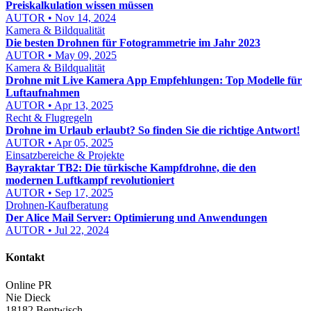
Preiskalkulation wissen müssen
AUTOR • Nov 14, 2024
Kamera & Bildqualität
Die besten Drohnen für Fotogrammetrie im Jahr 2023
AUTOR • May 09, 2025
Kamera & Bildqualität
Drohne mit Live Kamera App Empfehlungen: Top Modelle für
Luftaufnahmen
AUTOR • Apr 13, 2025
Recht & Flugregeln
Drohne im Urlaub erlaubt? So finden Sie die richtige Antwort!
AUTOR • Apr 05, 2025
Einsatzbereiche & Projekte
Bayraktar TB2: Die türkische Kampfdrohne, die den
modernen Luftkampf revolutioniert
AUTOR • Sep 17, 2025
Drohnen-Kaufberatung
Der Alice Mail Server: Optimierung und Anwendungen
AUTOR • Jul 22, 2024
Kontakt
Online PR
Nie Dieck
18182 Bentwisch