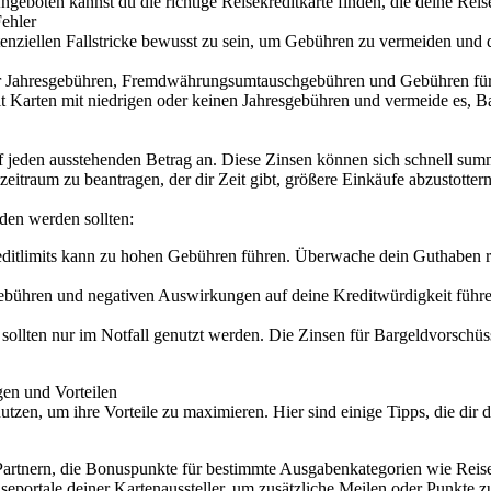
eboten kannst du die richtige Reisekreditkarte finden, die deine Reis
ehler
potenziellen Fallstricke bewusst zu sein, um Gebühren zu vermeiden und 
er Jahresgebühren, Fremdwährungsumtauschgebühren und Gebühren für 
it Karten mit niedrigen oder keinen Jahresgebühren und vermeide es, 
uf jeden ausstehenden Betrag an. Diese Zinsen können sich schnell summ
zeitraum zu beantragen, der dir Zeit gibt, größere Einkäufe abzustotter
den werden sollten:
ditlimits kann zu hohen Gebühren führen. Überwache dein Guthaben r
bühren und negativen Auswirkungen auf deine Kreditwürdigkeit führen
sollten nur im Notfall genutzt werden. Die Zinsen für Bargeldvorschüss
en und Vorteilen
 nutzen, um ihre Vorteile zu maximieren. Hier sind einige Tipps, die dir d
Partnern, die Bonuspunkte für bestimmte Ausgabenkategorien wie Reise
eportale deiner Kartenaussteller, um zusätzliche Meilen oder Punkte z