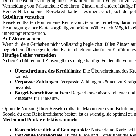
Durch die Berücksichtigung dieser Faktoren und den Vergleich von Ang
Vermeidung von Fallstricken: Gebühren, Zinsen und andere häufige F
Bei der Nutzung einer Reisekreditkarte ist es unerlässlich, sich der 
Gebühren verstehen
Reisekreditkarten können eine Reihe von Gebühren erheben, darunt
Beantragung einer Karte sorgfältig zu prüfen. Wähle nach Möglichke
unbedingt erforderlich.
Auf Zinsen achten
Wenn du dein Guthaben nicht vollständig begleichst, fallen Zinsen a
begleichen. Überlege dir, eine Karte mit einem zinsfreien Einführungs
Häufige Fehler vermeiden
Neben Gebühren und Zinsen gibt es einige häufige Fehler, die vermie
Überschreitung des Kreditlimits:
Die Überschreitung des Kre
kannst.
Verpasste Zahlungen:
Verpasste Zahlungen können zu Strafge
bezahlst.
Bargeldvorschüsse nutzen:
Bargeldvorschüsse sind teuer und 
Zinssätze für Einkäufe.
Optimale Nutzung Ihrer Reisekreditkarte: Maximieren von Belohnung
Sobald du eine Reisekreditkarte besitzt, ist es wichtig, sie optimal zu
Meilen und Punkte effektiv sammeln
Konzentriere dich auf Bonuspunkte:
Nutze deine Karte bei 
Verwende Reiseportale:
Buche Flüge und Hotels über die Reis