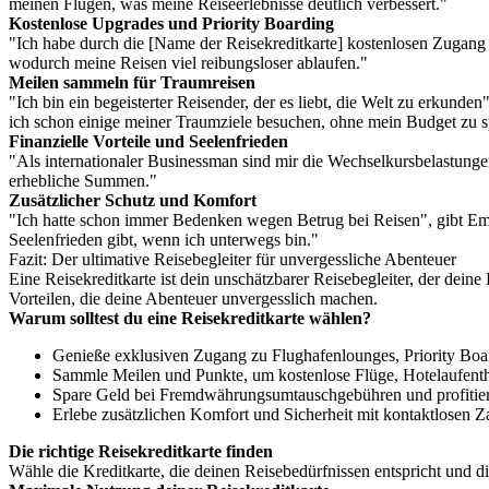
meinen Flügen, was meine Reiseerlebnisse deutlich verbessert."
Kostenlose Upgrades und Priority Boarding
"Ich habe durch die [Name der Reisekreditkarte] kostenlosen Zugang z
wodurch meine Reisen viel reibungsloser ablaufen."
Meilen sammeln für Traumreisen
"Ich bin ein begeisterter Reisender, der es liebt, die Welt zu erkund
ich schon einige meiner Traumziele besuchen, ohne mein Budget zu 
Finanzielle Vorteile und Seelenfrieden
"Als internationaler Businessman sind mir die Wechselkursbelastunge
erhebliche Summen."
Zusätzlicher Schutz und Komfort
"Ich hatte schon immer Bedenken wegen Betrug bei Reisen", gibt Emil
Seelenfrieden gibt, wenn ich unterwegs bin."
Fazit: Der ultimative Reisebegleiter für unvergessliche Abenteuer
Eine Reisekreditkarte ist dein unschätzbarer Reisebegleiter, der deine
Vorteilen, die deine Abenteuer unvergesslich machen.
Warum solltest du eine Reisekreditkarte wählen?
Genieße exklusiven Zugang zu Flughafenlounges, Priority Boa
Sammle Meilen und Punkte, um kostenlose Flüge, Hotelaufentha
Spare Geld bei Fremdwährungsumtauschgebühren und profitier
Erlebe zusätzlichen Komfort und Sicherheit mit kontaktlosen Z
Die richtige Reisekreditkarte finden
Wähle die Kreditkarte, die deinen Reisebedürfnissen entspricht und d