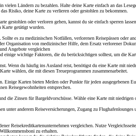
n vielen Ländern zu bezahlen. Halte deine Karte einfach an das Leseg
ch das Risiko, deine Karte zu verlieren oder gestohlen zu bekommen.
te gestohlen oder verloren gehen, kannst du sie einfach sperren lassen 
n Karte getätigt wurden.
ung. Sollte es zu medizinischen Notfällen, verlorenen Reisepässen oder
der Organisation von medizinischer Hilfe, dem Ersatz verlorener Doku
n und Angebote vergleichen
nd einige wichtige Faktoren, die du berücksichtigen solltest, um die Kar
immst. Wenn du häufig ins Ausland reist, benötigst du eine Karte mit
ne Karte wählen, die mit diesen Treueprogrammen zusammenarbeitet.
n. Einige Karten bieten Meilen oder Punkte für jeden ausgegebenen E
einen Reisegewohnheiten entsprechen.
nd die Zinsen für Bargeldvorschüsse. Wähle eine Karte mit niedrigen
önnen unter anderem Reiseversicherungen, Zugang zu Flughafenlounges 
ener Reisekreditkartenunternehmen vergleichen. Nutze Vergleichsseit
 Willkommensboni zu erhalten.