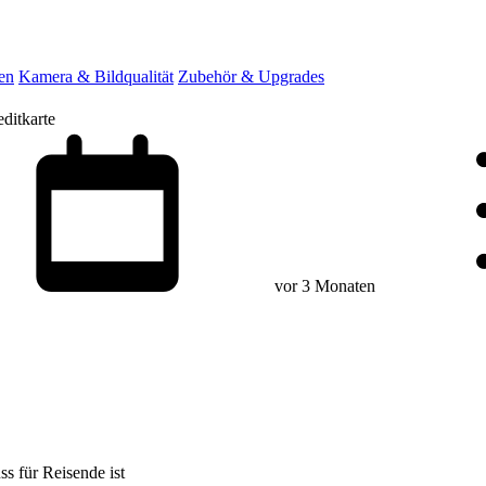
en
Kamera & Bildqualität
Zubehör & Upgrades
editkarte
vor 3 Monaten
ss für Reisende ist