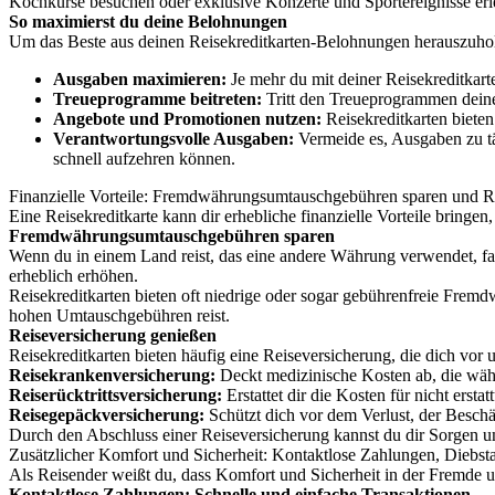
Kochkurse besuchen oder exklusive Konzerte und Sportereignisse erl
So maximierst du deine Belohnungen
Um das Beste aus deinen Reisekreditkarten-Belohnungen herauszuhole
Ausgaben maximieren:
Je mehr du mit deiner Reisekreditkart
Treueprogramme beitreten:
Tritt den Treueprogrammen deine
Angebote und Promotionen nutzen:
Reisekreditkarten biete
Verantwortungsvolle Ausgaben:
Vermeide es, Ausgaben zu tä
schnell aufzehren können.
Finanzielle Vorteile: Fremdwährungsumtauschgebühren sparen und R
Eine Reisekreditkarte kann dir erhebliche finanzielle Vorteile bring
Fremdwährungsumtauschgebühren sparen
Wenn du in einem Land reist, das eine andere Währung verwendet, 
erheblich erhöhen.
Reisekreditkarten bieten oft niedrige oder sogar gebührenfreie Frem
hohen Umtauschgebühren reist.
Reiseversicherung genießen
Reisekreditkarten bieten häufig eine Reiseversicherung, die dich vor
Reisekrankenversicherung:
Deckt medizinische Kosten ab, die währ
Reiserücktrittsversicherung:
Erstattet dir die Kosten für nicht ers
Reisegepäckversicherung:
Schützt dich vor dem Verlust, der Besch
Durch den Abschluss einer Reiseversicherung kannst du dir Sorgen u
Zusätzlicher Komfort und Sicherheit: Kontaktlose Zahlungen, Diebsta
Als Reisender weißt du, dass Komfort und Sicherheit in der Fremde un
Kontaktlose Zahlungen: Schnelle und einfache Transaktionen