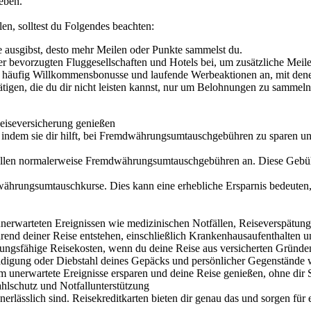
eben.
n, solltest du Folgendes beachten:
e ausgibst, desto mehr Meilen oder Punkte sammelst du.
r bevorzugten Fluggesellschaften und Hotels bei, um zusätzliche Meil
n häufig Willkommensbonusse und laufende Werbeaktionen an, mit dene
tigen, die du dir nicht leisten kannst, nur um Belohnungen zu samme
eiseversicherung genießen
en, indem sie dir hilft, bei Fremdwährungsumtauschgebühren zu sparen un
fallen normalerweise Fremdwährungsumtauschgebühren an. Diese Gebüh
dwährungsumtauschkurse. Dies kann eine erhebliche Ersparnis bedeuten
 unerwarteten Ereignissen wie medizinischen Notfällen, Reiseverspätun
end deiner Reise entstehen, einschließlich Krankenhausaufenthalten 
tattungsfähige Reisekosten, wenn du deine Reise aus versicherten Gründe
ädigung oder Diebstahl deines Gepäcks und persönlicher Gegenstände 
m unerwartete Ereignisse ersparen und deine Reise genießen, ohne di
hlschutz und Notfallunterstützung
erlässlich sind. Reisekreditkarten bieten dir genau das und sorgen für