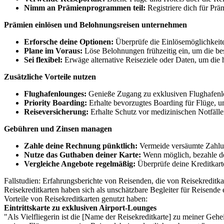
Nimm an Prämienprogrammen teil:
Registriere dich für Pr
Prämien einlösen und Belohnungsreisen unternehmen
Erforsche deine Optionen:
Überprüfe die Einlösemöglichkeiten
Plane im Voraus:
Löse Belohnungen frühzeitig ein, um die bes
Sei flexibel:
Erwäge alternative Reiseziele oder Daten, um die 
Zusätzliche Vorteile nutzen
Flughafenlounges:
Genieße Zugang zu exklusiven Flughafenlo
Priority Boarding:
Erhalte bevorzugtes Boarding für Flüge, 
Reiseversicherung:
Erhalte Schutz vor medizinischen Notfäll
Gebühren und Zinsen managen
Zahle deine Rechnung pünktlich:
Vermeide versäumte Zahlun
Nutze das Guthaben deiner Karte:
Wenn möglich, bezahle de
Vergleiche Angebote regelmäßig:
Überprüfe deine Kreditkart
Fallstudien: Erfahrungsberichte von Reisenden, die von Reisekreditkar
Reisekreditkarten haben sich als unschätzbare Begleiter für Reisende 
Vorteile von Reisekreditkarten genutzt haben:
Eintrittskarte zu exklusiven Airport-Lounges
"Als Vielfliegerin ist die [Name der Reisekreditkarte] zu meiner G