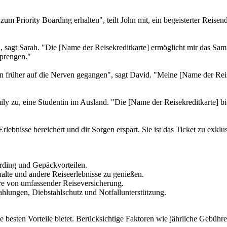
um Priority Boarding erhalten", teilt John mit, ein begeisterter Reise
en", sagt Sarah. "Die [Name der Reisekreditkarte] ermöglicht mir das S
sprengen."
n früher auf die Nerven gegangen", sagt David. "Meine [Name der Reis
y zu, eine Studentin im Ausland. "Die [Name der Reisekreditkarte] bi
 Erlebnisse bereichert und dir Sorgen erspart. Sie ist das Ticket zu exk
rding und Gepäckvorteilen.
lte und andere Reiseerlebnisse zu genießen.
e von umfassender Reiseversicherung.
ahlungen, Diebstahlschutz und Notfallunterstützung.
ie besten Vorteile bietet. Berücksichtige Faktoren wie jährliche Gebüh