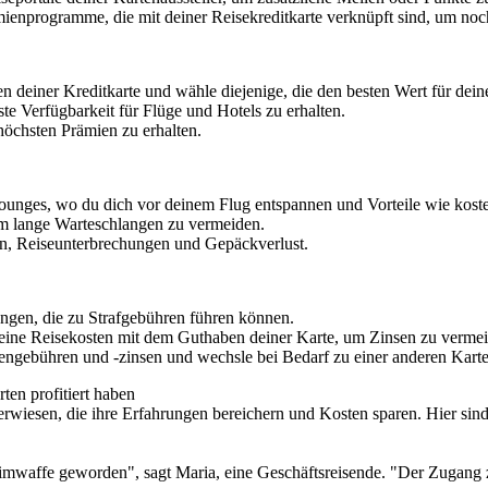
ämienprogramme, die mit deiner Reisekreditkarte verknüpft sind, um 
 deiner Kreditkarte und wähle diejenige, die den besten Wert für deine
te Verfügbarkeit für Flüge und Hotels zu erhalten.
höchsten Prämien zu erhalten.
unges, wo du dich vor deinem Flug entspannen und Vorteile wie kos
um lange Warteschlangen zu vermeiden.
en, Reiseunterbrechungen und Gepäckverlust.
gen, die zu Strafgebühren führen können.
ine Reisekosten mit dem Guthaben deiner Karte, um Zinsen zu vermei
engebühren und -zinsen und wechsle bei Bedarf zu einer anderen Karte
ten profitiert haben
erwiesen, die ihre Erfahrungen bereichern und Kosten sparen. Hier sind
eheimwaffe geworden", sagt Maria, eine Geschäftsreisende. "Der Zugan