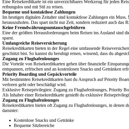
Eine Reisekreditkarte ist ein unverzichtbares Werkzeug für jeden Reise
reibungslos und mit Stil zu reisen.
Bequeme und kontaktlose Zahlungen
Im heutigen digitalen Zeitalter sind kontaktlose Zahlungen ein Muss. 
herauszuholen. Das spart nicht nur Zeit, sondern reduziert auch das R
Keine Fremdwährungsumtauschgebühren
Eine der größten Herausforderungen beim Reisen ins Ausland sind d
sparst.
Umfangreiche Reiseversicherung
Reisekreditkarten bieten in der Regel eine umfassende Reiseversiche
geschützt bist. So kannst du beruhigt reisen, wissend, dass du abgesich
Zugang zu Flughafenlounges
Die Vorteile von Reisekreditkarten gehen über finanzielle Einsparun
entspannen, erfrischen und an kostenlosen Snacks und Getränken erfr
Priority Boarding und Gepäckvorteile
Mit bestimmten Reisekreditkarten hast du Anspruch auf Priority Boa
verloren geht oder beschädigt wird.
Exklusive Reiseprivilegien: Zugang zu Flughafenlounges, Priority B
Als Inhaber einer Reisekreditkarte genießt du exklusive Reiseprivile
Zugang zu Flughafenlounges
Reisekreditkarten bieten oft Zugang zu Flughafenlounges, in denen d
darunter:
Kostenlose Snacks und Getränke
Bequeme Sitzbereiche