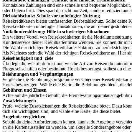
Kontaktlose Zahlungen sind eine schnelle und bequeme Möglichkeit, i
oder Unterschrift. Dies spart dir nicht nur Zeit, sondern reduziert au
Diebstahlschutz: Schutz vor unbefugter Nutzung
Reisekreditkarten bieten umfassenden Diebstahlschutz. Sollte deine Kar
Reisekreditkarten unbefugte Transaktionen, die auf deiner gestohlene
Notfallunterstützung: Hilfe in schwierigen Situationen
Ein weiterer Vorteil von Reisekreditkarten ist die Notfallunterstütz
Kundenservice deiner Kreditkartenfirma wenden. Sie können dir mit 
Die Wahl der richtigen Reisekreditkarte: Faktoren zu berücksichtige
Als Nächstes steht die Wahl der richtigen Reisekreditkarte an. Hier si
Reisehäufigkeit und -ziele
Überlege dir, wie oft du reist und welche Art von Reisen du untern
Fluggesellschaften oder bestimmte Hotels bevorzugst, solltest du ei
Belohnungen und Vergünstigungen
Vergleiche die Belohnungsprogramme verschiedener Reisekreditkarte
Hotels bevorzugen. Wähle eine Karte, die Belohnungen bietet, die d
Gebühren und Zinsen
Achte auf die jährliche Gebühr, die Fremdwährungsumtauschgebühr u
Zusatzleistungen
Prüfe, welche Zusatzleistungen die Reisekreditkarte bietet. Dazu k
dich am wichtigsten sind, und wähle eine Karte, die diese bietet.
Angebote vergleichen
Sobald du deine Anforderungen kennst, kannst du Angebote verschied
an die Kartenaussteller zu wenden, um aktuelle Sonderangebote oder