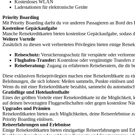
Kostenloses WLAN
Ladestationen für elektronische Geräte
Priority Boarding
Mit Priority Boarding darfst du vor anderen Passagieren an Bord des 
Kostenlose Gepäckaufgabe
Manche Reisekreditkarten bieten kostenlose Gepäckaufgabe, sodass d
Weitere Vorteile
Zusätzlich zu diesen weit verbreiteten Privilegien bieten einige Reise
Reiseschutz:
Versicherungsschutz für verspätete oder verlore
Flughafen-Transfer:
Kostenlose oder vergünstigte Transfers 
Reiseberatung:
Zugang zu erfahrenen Reiseberatern, die dir b
Diese exklusiven Reiseprivilegien machen eine Reisekreditkarte zu e
Belohnungen, die sich lohnen: Meilen sammeln, Punkte einlösen un
Wenn du mit einer Reisekreditkarte bezahlst, sammelst du automatisc
Gratisflüge und Hotelaufenthalte
Eines der größten Vorteile einer Reisekreditkarte ist die Möglichkei
auf deinen bevorzugten Fluggesellschaften oder gegen kostenlose Näc
Upgrades und Prämien
Reisekreditkarten bieten auch Möglichkeiten, deine Reiseerlebnisse 
Priority Boarding einlösen.
Reiseerfahrungen und Erlebnisse
Einige Reisekreditkarten bieten einzigartige Reiseerfahrungen und E