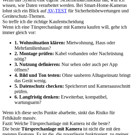
wissen, wie Daten verarbeitet werden. Bei Smart-Home-Kameras
lohnt sich ein Blick auf
AV-TEST
für Sicherheitsbewertungen und
Geräteschutz-Themen.
So treffe ich die richtige Kaufentscheidung
Wenn ich eine Türsprechanlage mit Kamera kaufen will, gehe ich
immer gleich vor:
1. Wohnsituation klären:
Mietwohnung, Haus oder
Mehrfamilienhaus?
2. Montage prüfen:
Kabel vorhanden oder Nachrüstung
nötig?
3. Nutzung definieren:
Nur sehen oder auch per App
öffnen?
4. Bild und Ton testen:
Ohne sauberen Alltagseinsatz bringt
das Gerät wenig.
5. Datenschutz checken:
Speicherort und Kameraausschnitt
prüfen.
6. Langfristig denken:
Erweiterbar, kompatibel,
wartungsarm?
Wenn ich diese sechs Punkte abarbeite, sinkt das Risiko für
Fehlkäufe massiv.
Fazit: Welche Türsprechanlage mit Kamera ist die beste?
Die beste
Türsprechanlage mit Kamera
ist nicht die mit den
meisten Features. Es ist die, die zuverlässig funktioniert, zu meiner