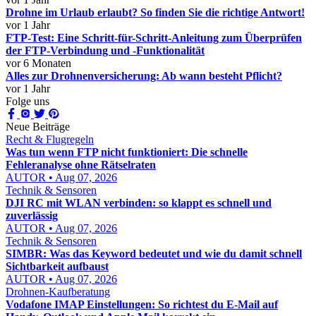
Drohne im Urlaub erlaubt? So finden Sie die richtige Antwort!
vor 1 Jahr
FTP-Test: Eine Schritt-für-Schritt-Anleitung zum Überprüfen
der FTP-Verbindung und -Funktionalität
vor 6 Monaten
Alles zur Drohnenversicherung: Ab wann besteht Pflicht?
vor 1 Jahr
Folge uns
Neue Beiträge
Recht & Flugregeln
Was tun wenn FTP nicht funktioniert: Die schnelle
Fehleranalyse ohne Rätselraten
AUTOR • Aug 07, 2026
Technik & Sensoren
DJI RC mit WLAN verbinden: so klappt es schnell und
zuverlässig
AUTOR • Aug 07, 2026
Technik & Sensoren
SIMBR: Was das Keyword bedeutet und wie du damit schnell
Sichtbarkeit aufbaust
AUTOR • Aug 07, 2026
Drohnen-Kaufberatung
Vodafone IMAP Einstellungen: So richtest du E-Mail auf