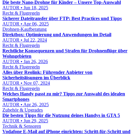
Die beste Nano-Drohne für Kinder – Unsere Top-Auswahl
AUTOR • Jun 18, 2025
Recht & Flugregeln
Sicherer Dateitransfer über FTP: Best Practices und Tipps
AUTOR • Apr 06, 2025
Drohnen-Kaufberatung
Direktbox: Optimierung und Anwendungen im Detail
AUTOR • Jul 22, 2024
Recht & Flugregeln
Rechtliche Konsequenzen und Strafen für Drohnenflüge über
Wohngebieten
AUTOR • Jan 26, 2026
Recht & Flugregeln
Alles über Reolink: Führender Anbieter von
Sicherheitslösungen im Überblick
AUTOR • Nov 07, 2024
Recht & Flugregeln
Welches Handy passt zu mir? Tipps zur Auswahl des idealen
Smartphones
AUTOR • Apr 26, 2025
Zubehör & Upgrades
Die besten Tipps für die Nutzung deines Handys in GTA 5
AUTOR • Jun 29, 2025
Technik & Sensoren
Vodafone E‑Mail auf iPhone einrichten: Schritt‑für‑Schritt und