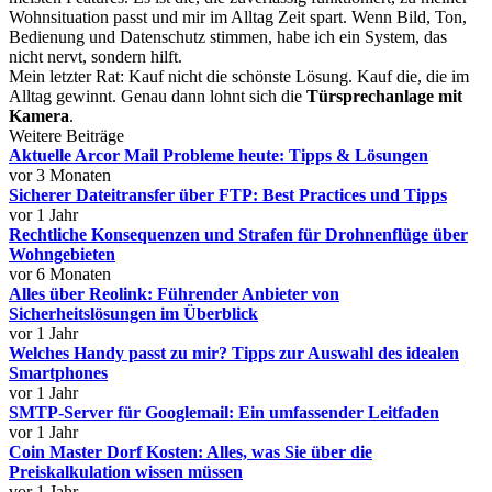
Wohnsituation passt und mir im Alltag Zeit spart. Wenn Bild, Ton,
Bedienung und Datenschutz stimmen, habe ich ein System, das
nicht nervt, sondern hilft.
Mein letzter Rat: Kauf nicht die schönste Lösung. Kauf die, die im
Alltag gewinnt. Genau dann lohnt sich die
Türsprechanlage mit
Kamera
.
Weitere Beiträge
Aktuelle Arcor Mail Probleme heute: Tipps & Lösungen
vor 3 Monaten
Sicherer Dateitransfer über FTP: Best Practices und Tipps
vor 1 Jahr
Rechtliche Konsequenzen und Strafen für Drohnenflüge über
Wohngebieten
vor 6 Monaten
Alles über Reolink: Führender Anbieter von
Sicherheitslösungen im Überblick
vor 1 Jahr
Welches Handy passt zu mir? Tipps zur Auswahl des idealen
Smartphones
vor 1 Jahr
SMTP-Server für Googlemail: Ein umfassender Leitfaden
vor 1 Jahr
Coin Master Dorf Kosten: Alles, was Sie über die
Preiskalkulation wissen müssen
vor 1 Jahr