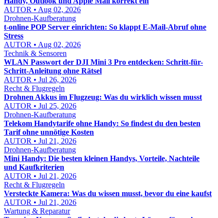
Handy, Outlook und Apple Mail korrekt ein
AUTOR • Aug 02, 2026
Drohnen-Kaufberatung
t-online POP Server einrichten: So klappt E-Mail-Abruf ohne
Stress
AUTOR • Aug 02, 2026
Technik & Sensoren
WLAN Passwort der DJI Mini 3 Pro entdecken: Schritt-für-
Schritt-Anleitung ohne Rätsel
AUTOR • Jul 26, 2026
Recht & Flugregeln
Drohnen Akkus im Flugzeug: Was du wirklich wissen musst
AUTOR • Jul 25, 2026
Drohnen-Kaufberatung
Telekom Handytarife ohne Handy: So findest du den besten
Tarif ohne unnötige Kosten
AUTOR • Jul 21, 2026
Drohnen-Kaufberatung
Mini Handy: Die besten kleinen Handys, Vorteile, Nachteile
und Kaufkriterien
AUTOR • Jul 21, 2026
Recht & Flugregeln
Versteckte Kamera: Was du wissen musst, bevor du eine kaufst
AUTOR • Jul 21, 2026
Wartung & Reparatur