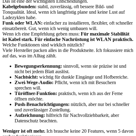
Das ist eine der wichtigsten Entscheidungen.
Kabelgebunden:
stabil, zuverlässig, oft bessere Bild- und
Tonqualität. Ideal, wenn ich langfristig plane und keine Lust auf
Ladezyklen habe.
Funk oder WLAN:
einfacher zu installieren, flexibler, oft schneller
einsatzbereit. Gut, wenn ich wenig umbauen will.
Wenn ich eine Empfehlung geben muss:
Für maximale Stabilität
ist Kabel stark. Für einfache Nachrüstung ist WLAN praktisch.
Welche Funktionen sind wirklich nützlich?
Viele Hersteller packen alles in die Produktseite. Ich fokussiere mich
auf das, was im Alltag zählt.
Bewegungserkennung:
sinnvoll, wenn sie präzise ist und
nicht bei jedem Blatt auslöst.
Nachtsicht:
wichtig für dunkle Eingänge und Hofbereiche.
Zwei-Wege-Audio:
Pflicht, wenn ich mit Besuchern
sprechen will.
Türöffner-Funktion:
praktisch, wenn ich aus der Ferne
öffnen möchte.
Push-Benachrichtigungen:
nützlich, aber nur bei schneller
und zuverlässiger Zustellung.
Aufzeichnung:
hilfreich für Nachvollziehbarkeit, aber
Datenschutz beachten.
Weniger ist oft mehr.
Ich brauche keine 20 Features, wenn 5 davon