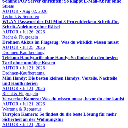
t-online POP Server einrichten: So klappt E-Mail-Abruf ohne
Stress
AUTOR • Aug 02, 2026
Technik & Sensoren
WLAN Passwort der DJI Mini 3 Pro entdecken: Schritt-für-
Schritt-Anleitung ohne Rätsel
AUTOR • Jul 26, 2026
Recht & Flugregeln
Drohnen Akkus im Flugzeug: Was du wirklich wissen musst
AUTOR • Jul 25, 2026
Drohnen-Kaufberatung
Telekom Handytarife ohne Handy: So findest du den besten
Tarif ohne unnötige Kosten
AUTOR • Jul 21, 2026
Drohnen-Kaufberatung
Mini Handy: Die besten kleinen Handys, Vorteile, Nachteile
und Kaufkriterien
AUTOR • Jul 21, 2026
Recht & Flugregeln
Versteckte Kamera: Was du wissen musst, bevor du eine kaufst
AUTOR • Jul 21, 2026
Wartung & Reparatur
Turspion Kamera: So findest du die beste Lösung für mehr
Sicherheit an der Wohnungstür
AUTOR • Jul 21, 2026