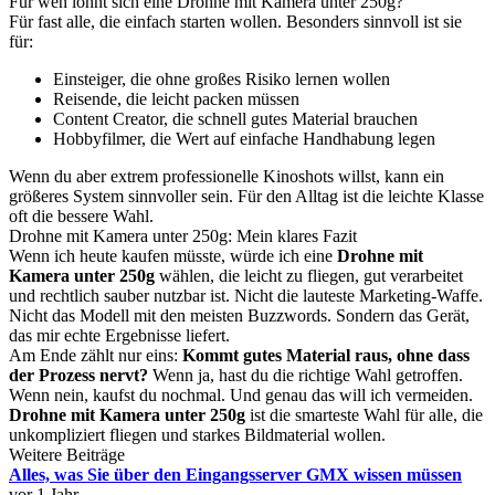
Für wen lohnt sich eine Drohne mit Kamera unter 250g?
Für fast alle, die einfach starten wollen. Besonders sinnvoll ist sie
für:
Einsteiger, die ohne großes Risiko lernen wollen
Reisende, die leicht packen müssen
Content Creator, die schnell gutes Material brauchen
Hobbyfilmer, die Wert auf einfache Handhabung legen
Wenn du aber extrem professionelle Kinoshots willst, kann ein
größeres System sinnvoller sein. Für den Alltag ist die leichte Klasse
oft die bessere Wahl.
Drohne mit Kamera unter 250g: Mein klares Fazit
Wenn ich heute kaufen müsste, würde ich eine
Drohne mit
Kamera unter 250g
wählen, die leicht zu fliegen, gut verarbeitet
und rechtlich sauber nutzbar ist. Nicht die lauteste Marketing-Waffe.
Nicht das Modell mit den meisten Buzzwords. Sondern das Gerät,
das mir echte Ergebnisse liefert.
Am Ende zählt nur eins:
Kommt gutes Material raus, ohne dass
der Prozess nervt?
Wenn ja, hast du die richtige Wahl getroffen.
Wenn nein, kaufst du nochmal. Und genau das will ich vermeiden.
Drohne mit Kamera unter 250g
ist die smarteste Wahl für alle, die
unkompliziert fliegen und starkes Bildmaterial wollen.
Weitere Beiträge
Alles, was Sie über den Eingangsserver GMX wissen müssen
vor 1 Jahr