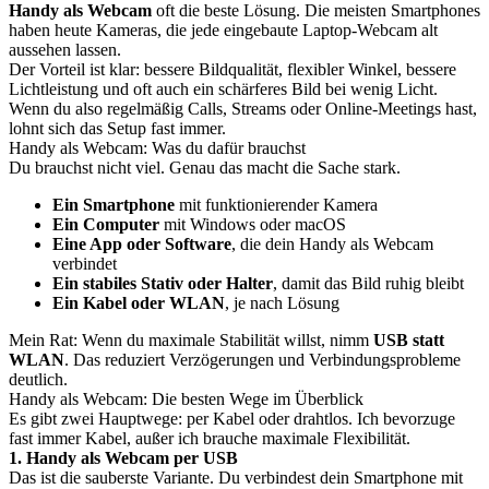
Handy als Webcam
oft die beste Lösung. Die meisten Smartphones
haben heute Kameras, die jede eingebaute Laptop-Webcam alt
aussehen lassen.
Der Vorteil ist klar: bessere Bildqualität, flexibler Winkel, bessere
Lichtleistung und oft auch ein schärferes Bild bei wenig Licht.
Wenn du also regelmäßig Calls, Streams oder Online-Meetings hast,
lohnt sich das Setup fast immer.
Handy als Webcam: Was du dafür brauchst
Du brauchst nicht viel. Genau das macht die Sache stark.
Ein Smartphone
mit funktionierender Kamera
Ein Computer
mit Windows oder macOS
Eine App oder Software
, die dein Handy als Webcam
verbindet
Ein stabiles Stativ oder Halter
, damit das Bild ruhig bleibt
Ein Kabel oder WLAN
, je nach Lösung
Mein Rat: Wenn du maximale Stabilität willst, nimm
USB statt
WLAN
. Das reduziert Verzögerungen und Verbindungsprobleme
deutlich.
Handy als Webcam: Die besten Wege im Überblick
Es gibt zwei Hauptwege: per Kabel oder drahtlos. Ich bevorzuge
fast immer Kabel, außer ich brauche maximale Flexibilität.
1. Handy als Webcam per USB
Das ist die sauberste Variante. Du verbindest dein Smartphone mit