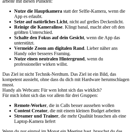
arbeite mit diesen Punkten:
Nutze die Hauptkamera
statt der Selfie-Kamera, wenn die
App es erlaubt.
Setze auf natürliches Licht
, nicht auf grelles Deckenlicht.
Reinige die Kameralinse
. Klingt banal, macht aber oft den
größten Unterschied.
Schalte den Fokus auf dein Gesicht
, wenn die App das
unterstützt.
Vermeide Zoom am digitalen Rand
. Lieber näher ans
Handy oder besseres Framing.
Nutze einen neutralen Hintergrund
, wenn du
professioneller wirken willst.
Das Ziel ist nicht Technik-Nerdtum. Das Ziel ist ein Bild, das
kompetent aussieht, ohne dass du dich mit Hardware herumschlagen
musst.
Handy als Webcam: Für wen lohnt sich das wirklich?
Für mich lohnt sich das vor allem für drei Gruppen:
Remote-Worker
, die in Calls besser aussehen wollen
Content Creator
, die mit einem kleinen Budget arbeiten
Streamer und Trainer
, die mehr Qualität brauchen als eine
Laptop-Kamera liefert
Wenn du nur einmal im Monat ein Meeting hast, brauchst du das