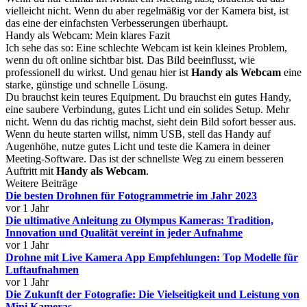
vielleicht nicht. Wenn du aber regelmäßig vor der Kamera bist, ist
das eine der einfachsten Verbesserungen überhaupt.
Handy als Webcam: Mein klares Fazit
Ich sehe das so: Eine schlechte Webcam ist kein kleines Problem,
wenn du oft online sichtbar bist. Das Bild beeinflusst, wie
professionell du wirkst. Und genau hier ist
Handy als Webcam
eine
starke, günstige und schnelle Lösung.
Du brauchst kein teures Equipment. Du brauchst ein gutes Handy,
eine saubere Verbindung, gutes Licht und ein solides Setup. Mehr
nicht. Wenn du das richtig machst, sieht dein Bild sofort besser aus.
Wenn du heute starten willst, nimm USB, stell das Handy auf
Augenhöhe, nutze gutes Licht und teste die Kamera in deiner
Meeting-Software. Das ist der schnellste Weg zu einem besseren
Auftritt mit
Handy als Webcam
.
Weitere Beiträge
Die besten Drohnen für Fotogrammetrie im Jahr 2023
vor 1 Jahr
Die ultimative Anleitung zu Olympus Kameras: Tradition,
Innovation und Qualität vereint in jeder Aufnahme
vor 1 Jahr
Drohne mit Live Kamera App Empfehlungen: Top Modelle für
Luftaufnahmen
vor 1 Jahr
Die Zukunft der Fotografie: Die Vielseitigkeit und Leistung von
Mini Kameras