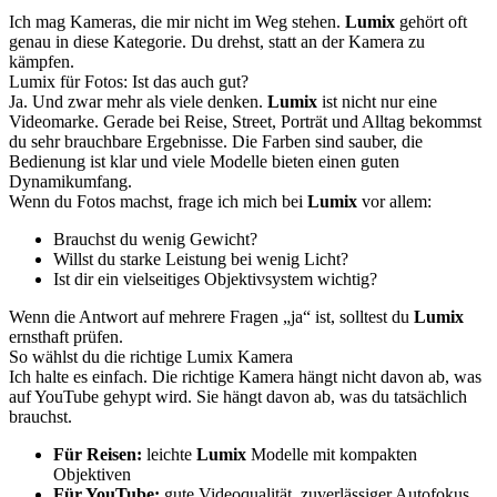
Ich mag Kameras, die mir nicht im Weg stehen.
Lumix
gehört oft
genau in diese Kategorie. Du drehst, statt an der Kamera zu
kämpfen.
Lumix für Fotos: Ist das auch gut?
Ja. Und zwar mehr als viele denken.
Lumix
ist nicht nur eine
Videomarke. Gerade bei Reise, Street, Porträt und Alltag bekommst
du sehr brauchbare Ergebnisse. Die Farben sind sauber, die
Bedienung ist klar und viele Modelle bieten einen guten
Dynamikumfang.
Wenn du Fotos machst, frage ich mich bei
Lumix
vor allem:
Brauchst du wenig Gewicht?
Willst du starke Leistung bei wenig Licht?
Ist dir ein vielseitiges Objektivsystem wichtig?
Wenn die Antwort auf mehrere Fragen „ja“ ist, solltest du
Lumix
ernsthaft prüfen.
So wählst du die richtige Lumix Kamera
Ich halte es einfach. Die richtige Kamera hängt nicht davon ab, was
auf YouTube gehypt wird. Sie hängt davon ab, was du tatsächlich
brauchst.
Für Reisen:
leichte
Lumix
Modelle mit kompakten
Objektiven
Für YouTube:
gute Videoqualität, zuverlässiger Autofokus,