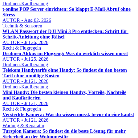
Drohnen-Kaufberatung
t-online POP Server einrichten: So klappt E-Mail-Abruf ohne
Stress
AUTOR • Aug 02, 2026
Technik & Sensoren
WLAN Passwort der DJI Mini 3 Pro entdecken: Schritt-für-
Schritt-Anleitung ohne Rätsel
AUTOR • Jul 26, 2026
Recht & Flugregeln
Drohnen Akkus im Flugzeug: Was du wirklich wissen musst
AUTOR • Jul 25, 2026
Drohnen-Kaufberatung
Telekom Handytarife ohne Handy: So findest du den besten
Tarif ohne unnötige Kosten
AUTOR • Jul 21, 2026
Drohnen-Kaufberatung
Mini Handy: Die besten kleinen Handys, Vorteile, Nachteile
und Kaufkriterien
AUTOR • Jul 21, 2026
Recht & Flugregeln
Versteckte Kamera: Was du wissen musst, bevor du eine kaufst
AUTOR • Jul 21, 2026
Wartung & Reparatur
Turspion Kamera: So findest du die beste Lösung für mehr
Sicherheit an der Wohnungstür