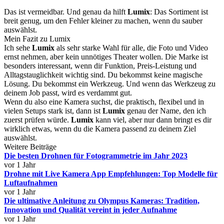
Das ist vermeidbar. Und genau da hilft
Lumix
: Das Sortiment ist
breit genug, um den Fehler kleiner zu machen, wenn du sauber
auswählst.
Mein Fazit zu Lumix
Ich sehe
Lumix
als sehr starke Wahl für alle, die Foto und Video
ernst nehmen, aber kein unnötiges Theater wollen. Die Marke ist
besonders interessant, wenn dir Funktion, Preis-Leistung und
Alltagstauglichkeit wichtig sind. Du bekommst keine magische
Lösung. Du bekommst ein Werkzeug. Und wenn das Werkzeug zu
deinem Job passt, wird es verdammt gut.
Wenn du also eine Kamera suchst, die praktisch, flexibel und in
vielen Setups stark ist, dann ist
Lumix
genau der Name, den ich
zuerst prüfen würde.
Lumix
kann viel, aber nur dann bringt es dir
wirklich etwas, wenn du die Kamera passend zu deinem Ziel
auswählst.
Weitere Beiträge
Die besten Drohnen für Fotogrammetrie im Jahr 2023
vor 1 Jahr
Drohne mit Live Kamera App Empfehlungen: Top Modelle für
Luftaufnahmen
vor 1 Jahr
Die ultimative Anleitung zu Olympus Kameras: Tradition,
Innovation und Qualität vereint in jeder Aufnahme
vor 1 Jahr