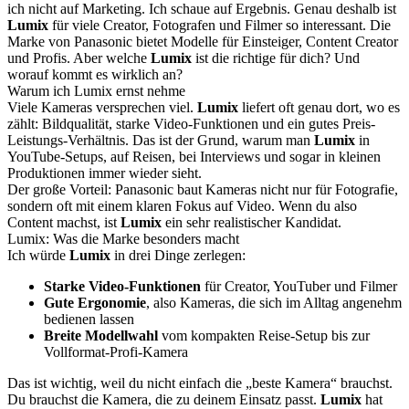
ich nicht auf Marketing. Ich schaue auf Ergebnis. Genau deshalb ist
Lumix
für viele Creator, Fotografen und Filmer so interessant. Die
Marke von Panasonic bietet Modelle für Einsteiger, Content Creator
und Profis. Aber welche
Lumix
ist die richtige für dich? Und
worauf kommt es wirklich an?
Warum ich Lumix ernst nehme
Viele Kameras versprechen viel.
Lumix
liefert oft genau dort, wo es
zählt: Bildqualität, starke Video-Funktionen und ein gutes Preis-
Leistungs-Verhältnis. Das ist der Grund, warum man
Lumix
in
YouTube-Setups, auf Reisen, bei Interviews und sogar in kleinen
Produktionen immer wieder sieht.
Der große Vorteil: Panasonic baut Kameras nicht nur für Fotografie,
sondern oft mit einem klaren Fokus auf Video. Wenn du also
Content machst, ist
Lumix
ein sehr realistischer Kandidat.
Lumix: Was die Marke besonders macht
Ich würde
Lumix
in drei Dinge zerlegen:
Starke Video-Funktionen
für Creator, YouTuber und Filmer
Gute Ergonomie
, also Kameras, die sich im Alltag angenehm
bedienen lassen
Breite Modellwahl
vom kompakten Reise-Setup bis zur
Vollformat-Profi-Kamera
Das ist wichtig, weil du nicht einfach die „beste Kamera“ brauchst.
Du brauchst die Kamera, die zu deinem Einsatz passt.
Lumix
hat