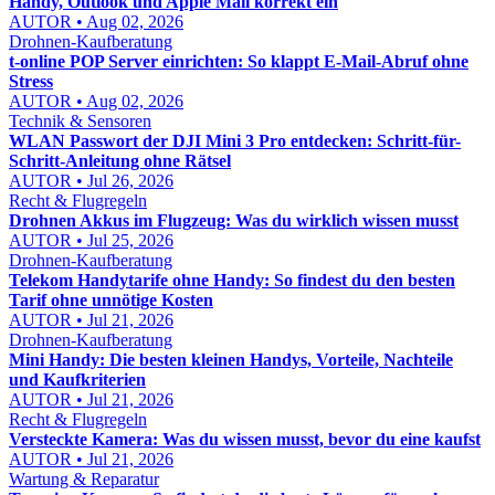
Handy, Outlook und Apple Mail korrekt ein
AUTOR • Aug 02, 2026
Drohnen-Kaufberatung
t-online POP Server einrichten: So klappt E-Mail-Abruf ohne
Stress
AUTOR • Aug 02, 2026
Technik & Sensoren
WLAN Passwort der DJI Mini 3 Pro entdecken: Schritt-für-
Schritt-Anleitung ohne Rätsel
AUTOR • Jul 26, 2026
Recht & Flugregeln
Drohnen Akkus im Flugzeug: Was du wirklich wissen musst
AUTOR • Jul 25, 2026
Drohnen-Kaufberatung
Telekom Handytarife ohne Handy: So findest du den besten
Tarif ohne unnötige Kosten
AUTOR • Jul 21, 2026
Drohnen-Kaufberatung
Mini Handy: Die besten kleinen Handys, Vorteile, Nachteile
und Kaufkriterien
AUTOR • Jul 21, 2026
Recht & Flugregeln
Versteckte Kamera: Was du wissen musst, bevor du eine kaufst
AUTOR • Jul 21, 2026
Wartung & Reparatur