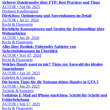
Sicherer Dateitransfer über FTP: Best Practices und Tipps
AUTOR • Apr 06, 2025
Drohnen-Kaufberatung
Direktbox: Optimierung und Anwendungen im Detail
AUTOR • Jul 22, 2024
Recht & Flugregeln
Rechtliche Konsequenzen und Strafen für Drohnenflüge über
Wohngebieten
AUTOR • Jan 26, 2026
Recht & Flugregeln
Alles über Reolink: Führender Anbieter von
Sicherheitslösungen im Überblick
AUTOR • Nov 07, 2024
Recht & Flugregeln
Welches Handy passt zu mir? Tipps zur Auswahl des idealen
Smartphones
AUTOR • Apr 26, 2025
Zubehör & Upgrades
Die besten Tipps für die Nutzung deines Handys in GTA 5
AUTOR • Jun 29, 2025
Technik & Sensoren
Vodafone E‑Mail auf iPhone einrichten: Schritt‑für‑Schritt und
Fehlerbehebung
AUTOR • Sep 17, 2025
Recht & Flugregeln