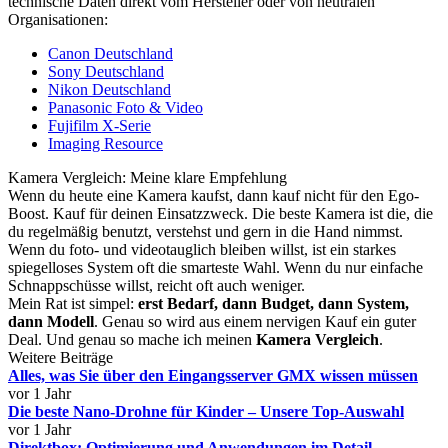
technische Daten direkt vom Hersteller oder von neutralen
Organisationen:
Canon Deutschland
Sony Deutschland
Nikon Deutschland
Panasonic Foto & Video
Fujifilm X-Serie
Imaging Resource
Kamera Vergleich: Meine klare Empfehlung
Wenn du heute eine Kamera kaufst, dann kauf nicht für den Ego-
Boost. Kauf für deinen Einsatzzweck. Die beste Kamera ist die, die
du regelmäßig benutzt, verstehst und gern in die Hand nimmst.
Wenn du foto- und videotauglich bleiben willst, ist ein starkes
spiegelloses System oft die smarteste Wahl. Wenn du nur einfache
Schnappschüsse willst, reicht oft auch weniger.
Mein Rat ist simpel:
erst Bedarf, dann Budget, dann System,
dann Modell
. Genau so wird aus einem nervigen Kauf ein guter
Deal. Und genau so mache ich meinen
Kamera Vergleich
.
Weitere Beiträge
Alles, was Sie über den Eingangsserver GMX wissen müssen
vor 1 Jahr
Die beste Nano-Drohne für Kinder – Unsere Top-Auswahl
vor 1 Jahr
Direktbox: Optimierung und Anwendungen im Detail