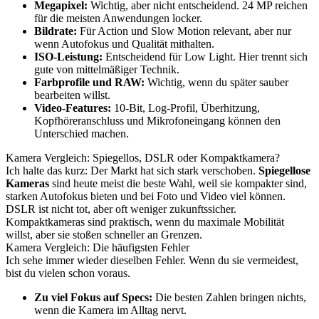
Megapixel:
Wichtig, aber nicht entscheidend. 24 MP reichen
für die meisten Anwendungen locker.
Bildrate:
Für Action und Slow Motion relevant, aber nur
wenn Autofokus und Qualität mithalten.
ISO-Leistung:
Entscheidend für Low Light. Hier trennt sich
gute von mittelmäßiger Technik.
Farbprofile und RAW:
Wichtig, wenn du später sauber
bearbeiten willst.
Video-Features:
10-Bit, Log-Profil, Überhitzung,
Kopfhöreranschluss und Mikrofoneingang können den
Unterschied machen.
Kamera Vergleich: Spiegellos, DSLR oder Kompaktkamera?
Ich halte das kurz: Der Markt hat sich stark verschoben.
Spiegellose
Kameras
sind heute meist die beste Wahl, weil sie kompakter sind,
starken Autofokus bieten und bei Foto und Video viel können.
DSLR ist nicht tot, aber oft weniger zukunftssicher.
Kompaktkameras sind praktisch, wenn du maximale Mobilität
willst, aber sie stoßen schneller an Grenzen.
Kamera Vergleich: Die häufigsten Fehler
Ich sehe immer wieder dieselben Fehler. Wenn du sie vermeidest,
bist du vielen schon voraus.
Zu viel Fokus auf Specs:
Die besten Zahlen bringen nichts,
wenn die Kamera im Alltag nervt.