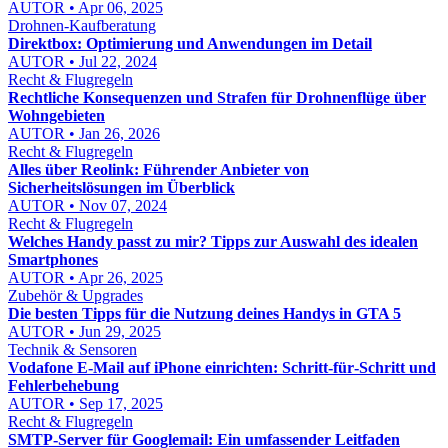
AUTOR • Apr 06, 2025
Drohnen-Kaufberatung
Direktbox: Optimierung und Anwendungen im Detail
AUTOR • Jul 22, 2024
Recht & Flugregeln
Rechtliche Konsequenzen und Strafen für Drohnenflüge über
Wohngebieten
AUTOR • Jan 26, 2026
Recht & Flugregeln
Alles über Reolink: Führender Anbieter von
Sicherheitslösungen im Überblick
AUTOR • Nov 07, 2024
Recht & Flugregeln
Welches Handy passt zu mir? Tipps zur Auswahl des idealen
Smartphones
AUTOR • Apr 26, 2025
Zubehör & Upgrades
Die besten Tipps für die Nutzung deines Handys in GTA 5
AUTOR • Jun 29, 2025
Technik & Sensoren
Vodafone E‑Mail auf iPhone einrichten: Schritt‑für‑Schritt und
Fehlerbehebung
AUTOR • Sep 17, 2025
Recht & Flugregeln
SMTP-Server für Googlemail: Ein umfassender Leitfaden