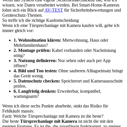
wissen, wie Daten verarbeitet werden. Bei Smart-Home-Kameras
lohnt sich ein Blick auf
AV-TEST
für Sicherheitsbewertungen und
Geräteschutz-Themen.
So treffe ich die richtige Kaufentscheidung
Wenn ich eine Türsprechanlage mit Kamera kaufen will, gehe ich
immer gleich vor:
1. Wohnsituation klären:
Mietwohnung, Haus oder
Mehrfamilienhaus?
2. Montage prüfen:
Kabel vorhanden oder Nachrüstung
nötig?
3. Nutzung definieren:
Nur sehen oder auch per App
öffnen?
4. Bild und Ton testen:
Ohne sauberen Alltagseinsatz bringt
das Gerät wenig.
5. Datenschutz checken:
Speicherort und Kameraausschnitt
prüfen.
6. Langfristig denken:
Erweiterbar, kompatibel,
wartungsarm?
Wenn ich diese sechs Punkte abarbeite, sinkt das Risiko für
Fehlkäufe massiv.
Fazit: Welche Türsprechanlage mit Kamera ist die beste?
Die beste
Türsprechanlage mit Kamera
ist nicht die mit den
meisten Features. Es ist die, die zuverlässig funktioniert, zu meiner