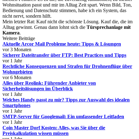
Wohnsituation passt und mir im Alltag Zeit spart. Wenn Bild, Ton,
Bedienung und Datenschutz stimmen, habe ich ein System, das
nicht nervt, sondern hilft.
Mein letzter Rat: Kauf nicht die schönste Lösung. Kauf die, die im
Alltag gewinnt. Genau dann lohnt sich die
Türsprechanlage mit
Kamera
.
Weitere Beiträge
Aktuelle Arcor Mail Probleme heute: Tipps & Lösungen
vor 3 Monaten
Sicherer Dateitransfer über FTP: Best Practices und Tipps
vor 1 Jahr
Rechtliche Konsequenzen und Strafen für Drohnenflüge über
Wohngebieten
vor 6 Monaten
Alles über Reolink: Führender Anbieter von
Sicherheitslösungen im Überblick
vor 1 Jahr
Welches Handy passt zu mir? Tipps zur Auswahl des idealen
Smartphones
vor 1 Jahr
SMTP-Server für Googlemail: Ein umfassender Leitfaden
vor 1 Jahr
Coin Master Dorf Kosten: Alles, was Sie über die
Preiskalkulation wissen müssen
vor 1 Jahr