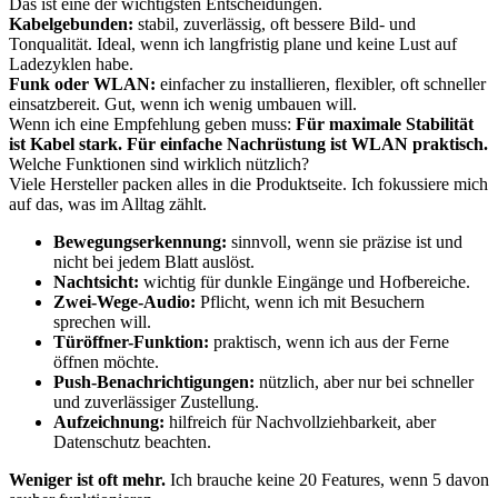
Das ist eine der wichtigsten Entscheidungen.
Kabelgebunden:
stabil, zuverlässig, oft bessere Bild- und
Tonqualität. Ideal, wenn ich langfristig plane und keine Lust auf
Ladezyklen habe.
Funk oder WLAN:
einfacher zu installieren, flexibler, oft schneller
einsatzbereit. Gut, wenn ich wenig umbauen will.
Wenn ich eine Empfehlung geben muss:
Für maximale Stabilität
ist Kabel stark. Für einfache Nachrüstung ist WLAN praktisch.
Welche Funktionen sind wirklich nützlich?
Viele Hersteller packen alles in die Produktseite. Ich fokussiere mich
auf das, was im Alltag zählt.
Bewegungserkennung:
sinnvoll, wenn sie präzise ist und
nicht bei jedem Blatt auslöst.
Nachtsicht:
wichtig für dunkle Eingänge und Hofbereiche.
Zwei-Wege-Audio:
Pflicht, wenn ich mit Besuchern
sprechen will.
Türöffner-Funktion:
praktisch, wenn ich aus der Ferne
öffnen möchte.
Push-Benachrichtigungen:
nützlich, aber nur bei schneller
und zuverlässiger Zustellung.
Aufzeichnung:
hilfreich für Nachvollziehbarkeit, aber
Datenschutz beachten.
Weniger ist oft mehr.
Ich brauche keine 20 Features, wenn 5 davon