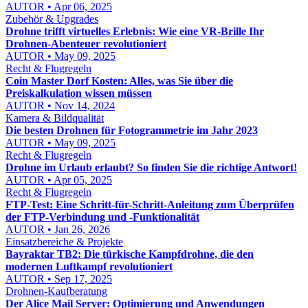
AUTOR • Apr 06, 2025
Zubehör & Upgrades
Drohne trifft virtuelles Erlebnis: Wie eine VR-Brille Ihr
Drohnen-Abenteuer revolutioniert
AUTOR • May 09, 2025
Recht & Flugregeln
Coin Master Dorf Kosten: Alles, was Sie über die
Preiskalkulation wissen müssen
AUTOR • Nov 14, 2024
Kamera & Bildqualität
Die besten Drohnen für Fotogrammetrie im Jahr 2023
AUTOR • May 09, 2025
Recht & Flugregeln
Drohne im Urlaub erlaubt? So finden Sie die richtige Antwort!
AUTOR • Apr 05, 2025
Recht & Flugregeln
FTP-Test: Eine Schritt-für-Schritt-Anleitung zum Überprüfen
der FTP-Verbindung und -Funktionalität
AUTOR • Jan 26, 2026
Einsatzbereiche & Projekte
Bayraktar TB2: Die türkische Kampfdrohne, die den
modernen Luftkampf revolutioniert
AUTOR • Sep 17, 2025
Drohnen-Kaufberatung
Der Alice Mail Server: Optimierung und Anwendungen