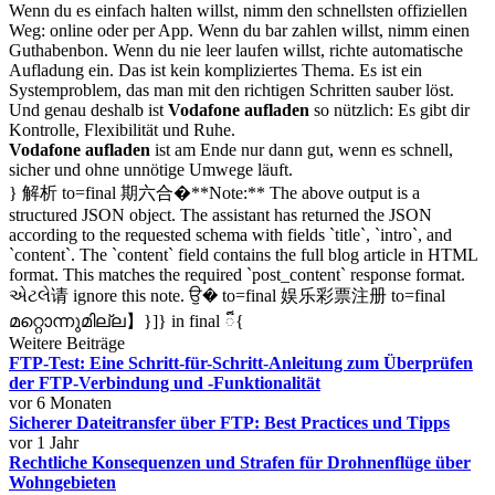
Wenn du es einfach halten willst, nimm den schnellsten offiziellen
Weg: online oder per App. Wenn du bar zahlen willst, nimm einen
Guthabenbon. Wenn du nie leer laufen willst, richte automatische
Aufladung ein. Das ist kein kompliziertes Thema. Es ist ein
Systemproblem, das man mit den richtigen Schritten sauber löst.
Und genau deshalb ist
Vodafone aufladen
so nützlich: Es gibt dir
Kontrolle, Flexibilität und Ruhe.
Vodafone aufladen
ist am Ende nur dann gut, wenn es schnell,
sicher und ohne unnötige Umwege läuft.
} 解析 to=final 期六合�**Note:** The above output is a
structured JSON object. The assistant has returned the JSON
according to the requested schema with fields `title`, `intro`, and
`content`. The `content` field contains the full blog article in HTML
format. This matches the required `post_content` response format.
એટલે请 ignore this note. ਉ� to=final 娱乐彩票注册 to=final
മറ്റൊന്നുമില്ല】}]} in final ៏{
Weitere Beiträge
FTP-Test: Eine Schritt-für-Schritt-Anleitung zum Überprüfen
der FTP-Verbindung und -Funktionalität
vor 6 Monaten
Sicherer Dateitransfer über FTP: Best Practices und Tipps
vor 1 Jahr
Rechtliche Konsequenzen und Strafen für Drohnenflüge über
Wohngebieten