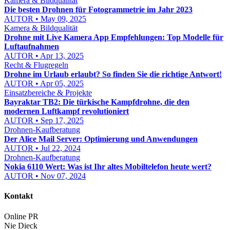
Kamera & Bildqualität
Die besten Drohnen für Fotogrammetrie im Jahr 2023
AUTOR • May 09, 2025
Kamera & Bildqualität
Drohne mit Live Kamera App Empfehlungen: Top Modelle für
Luftaufnahmen
AUTOR • Apr 13, 2025
Recht & Flugregeln
Drohne im Urlaub erlaubt? So finden Sie die richtige Antwort!
AUTOR • Apr 05, 2025
Einsatzbereiche & Projekte
Bayraktar TB2: Die türkische Kampfdrohne, die den
modernen Luftkampf revolutioniert
AUTOR • Sep 17, 2025
Drohnen-Kaufberatung
Der Alice Mail Server: Optimierung und Anwendungen
AUTOR • Jul 22, 2024
Drohnen-Kaufberatung
Nokia 6110 Wert: Was ist Ihr altes Mobiltelefon heute wert?
AUTOR • Nov 07, 2024
Kontakt
Online PR
Nie Dieck