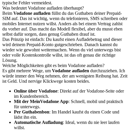
typische Fehler vermeidest.
Was bedeutet Vodafone aufladen überhaupt?
Beim
Vodafone aufladen
füllst du das Guthaben deiner Prepaid-
SIM auf. Das ist wichtig, wenn du telefonieren, SMS schreiben oder
mobiles Internet nutzen willst. Anders als bei einem Vertrag zahlst
du vorher auf. Das macht das Modell flexibel, aber du musst eben
selbst dafür sorgen, dass genug Guthaben drauf ist.
Das Prinzip ist einfach: Du kaufst einen Aufladebetrag und dieser
wird deinem Prepaid-Konto gutgeschrieben. Danach kannst du
wieder wie gewohnt weitermachen. Wenn du viel unterwegs bist
oder volle Kostenkontrolle willst, ist das oft genau die richtige
Lösung.
Welche Möglichkeiten gibt es beim Vodafone aufladen?
Es gibt mehrere Wege, um
Vodafone aufladen
durchzuziehen. Ich
würde immer den Weg nehmen, der am wenigsten Reibung hat. Zeit
ist Geld. Und nervige Klickwege kosten beides.
Online über Vodafone
: Direkt auf der Vodafone-Seite oder
im Kundenbereich.
Mit der MeinVodafone App
: Schnell, mobil und praktisch
für unterwegs.
Per Guthabenbon
: Im Handel kaufst du einen Code und
lädst ihn ein.
Automatische Aufladung
: Ideal, wenn du nie leer laufen
willst.