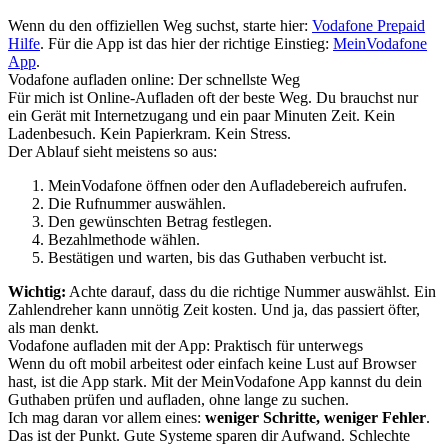
Wenn du den offiziellen Weg suchst, starte hier:
Vodafone Prepaid
Hilfe
. Für die App ist das hier der richtige Einstieg:
MeinVodafone
App
.
Vodafone aufladen online: Der schnellste Weg
Für mich ist Online-Aufladen oft der beste Weg. Du brauchst nur
ein Gerät mit Internetzugang und ein paar Minuten Zeit. Kein
Ladenbesuch. Kein Papierkram. Kein Stress.
Der Ablauf sieht meistens so aus:
MeinVodafone öffnen oder den Aufladebereich aufrufen.
Die Rufnummer auswählen.
Den gewünschten Betrag festlegen.
Bezahlmethode wählen.
Bestätigen und warten, bis das Guthaben verbucht ist.
Wichtig:
Achte darauf, dass du die richtige Nummer auswählst. Ein
Zahlendreher kann unnötig Zeit kosten. Und ja, das passiert öfter,
als man denkt.
Vodafone aufladen mit der App: Praktisch für unterwegs
Wenn du oft mobil arbeitest oder einfach keine Lust auf Browser
hast, ist die App stark. Mit der MeinVodafone App kannst du dein
Guthaben prüfen und aufladen, ohne lange zu suchen.
Ich mag daran vor allem eines:
weniger Schritte, weniger Fehler
.
Das ist der Punkt. Gute Systeme sparen dir Aufwand. Schlechte