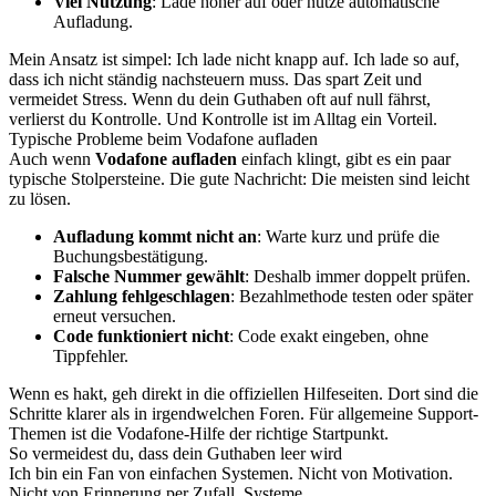
Viel Nutzung
: Lade höher auf oder nutze automatische
Aufladung.
Mein Ansatz ist simpel: Ich lade nicht knapp auf. Ich lade so auf,
dass ich nicht ständig nachsteuern muss. Das spart Zeit und
vermeidet Stress. Wenn du dein Guthaben oft auf null fährst,
verlierst du Kontrolle. Und Kontrolle ist im Alltag ein Vorteil.
Typische Probleme beim Vodafone aufladen
Auch wenn
Vodafone aufladen
einfach klingt, gibt es ein paar
typische Stolpersteine. Die gute Nachricht: Die meisten sind leicht
zu lösen.
Aufladung kommt nicht an
: Warte kurz und prüfe die
Buchungsbestätigung.
Falsche Nummer gewählt
: Deshalb immer doppelt prüfen.
Zahlung fehlgeschlagen
: Bezahlmethode testen oder später
erneut versuchen.
Code funktioniert nicht
: Code exakt eingeben, ohne
Tippfehler.
Wenn es hakt, geh direkt in die offiziellen Hilfeseiten. Dort sind die
Schritte klarer als in irgendwelchen Foren. Für allgemeine Support-
Themen ist die Vodafone-Hilfe der richtige Startpunkt.
So vermeidest du, dass dein Guthaben leer wird
Ich bin ein Fan von einfachen Systemen. Nicht von Motivation.
Nicht von Erinnerung per Zufall. Systeme.