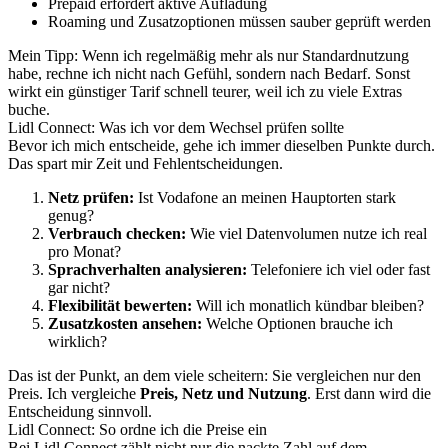
Prepaid erfordert aktive Aufladung
Roaming und Zusatzoptionen müssen sauber geprüft werden
Mein Tipp: Wenn ich regelmäßig mehr als nur Standardnutzung
habe, rechne ich nicht nach Gefühl, sondern nach Bedarf. Sonst
wirkt ein günstiger Tarif schnell teurer, weil ich zu viele Extras
buche.
Lidl Connect: Was ich vor dem Wechsel prüfen sollte
Bevor ich mich entscheide, gehe ich immer dieselben Punkte durch.
Das spart mir Zeit und Fehlentscheidungen.
Netz prüfen:
Ist Vodafone an meinen Hauptorten stark
genug?
Verbrauch checken:
Wie viel Datenvolumen nutze ich real
pro Monat?
Sprachverhalten analysieren:
Telefoniere ich viel oder fast
gar nicht?
Flexibilität bewerten:
Will ich monatlich kündbar bleiben?
Zusatzkosten ansehen:
Welche Optionen brauche ich
wirklich?
Das ist der Punkt, an dem viele scheitern: Sie vergleichen nur den
Preis. Ich vergleiche
Preis, Netz und Nutzung
. Erst dann wird die
Entscheidung sinnvoll.
Lidl Connect: So ordne ich die Preise ein
Bei Lidl Connect zählt nicht nur die nackte Zahl auf dem