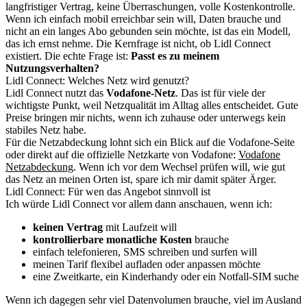
langfristiger Vertrag, keine Überraschungen, volle Kostenkontrolle.
Wenn ich einfach mobil erreichbar sein will, Daten brauche und
nicht an ein langes Abo gebunden sein möchte, ist das ein Modell,
das ich ernst nehme. Die Kernfrage ist nicht, ob Lidl Connect
existiert. Die echte Frage ist:
Passt es zu meinem
Nutzungsverhalten?
Lidl Connect: Welches Netz wird genutzt?
Lidl Connect nutzt das
Vodafone-Netz
. Das ist für viele der
wichtigste Punkt, weil Netzqualität im Alltag alles entscheidet. Gute
Preise bringen mir nichts, wenn ich zuhause oder unterwegs kein
stabiles Netz habe.
Für die Netzabdeckung lohnt sich ein Blick auf die Vodafone-Seite
oder direkt auf die offizielle Netzkarte von Vodafone:
Vodafone
Netzabdeckung
. Wenn ich vor dem Wechsel prüfen will, wie gut
das Netz an meinen Orten ist, spare ich mir damit später Ärger.
Lidl Connect: Für wen das Angebot sinnvoll ist
Ich würde Lidl Connect vor allem dann anschauen, wenn ich:
keinen Vertrag
mit Laufzeit will
kontrollierbare monatliche Kosten
brauche
einfach telefonieren, SMS schreiben und surfen will
meinen Tarif flexibel aufladen oder anpassen möchte
eine Zweitkarte, ein Kinderhandy oder ein Notfall-SIM suche
Wenn ich dagegen sehr viel Datenvolumen brauche, viel im Ausland