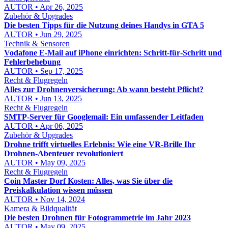
AUTOR • Apr 26, 2025
Zubehör & Upgrades
Die besten Tipps für die Nutzung deines Handys in GTA 5
AUTOR • Jun 29, 2025
Technik & Sensoren
Vodafone E‑Mail auf iPhone einrichten: Schritt‑für‑Schritt und
Fehlerbehebung
AUTOR • Sep 17, 2025
Recht & Flugregeln
Alles zur Drohnenversicherung: Ab wann besteht Pflicht?
AUTOR • Jun 13, 2025
Recht & Flugregeln
SMTP-Server für Googlemail: Ein umfassender Leitfaden
AUTOR • Apr 06, 2025
Zubehör & Upgrades
Drohne trifft virtuelles Erlebnis: Wie eine VR-Brille Ihr
Drohnen-Abenteuer revolutioniert
AUTOR • May 09, 2025
Recht & Flugregeln
Coin Master Dorf Kosten: Alles, was Sie über die
Preiskalkulation wissen müssen
AUTOR • Nov 14, 2024
Kamera & Bildqualität
Die besten Drohnen für Fotogrammetrie im Jahr 2023
AUTOR • May 09, 2025