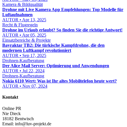
Kamera & Bildqualität
Drohne mit Live Kamera App Empfehlungen: Top Modelle für
Luftaufnahmen
AUTOR • Apr 13, 2025
Recht & Flugregeln
Drohne im Urlaub erlaubt? So finden Sie die richtige Antwort!
AUTOR • Apr 05, 2025
Einsatzbereiche & Projekte
Bayraktar TB2: Die türkische Kampfdrohne, die den
modernen Luftkampf revolutioniert
AUTOR • Sep 17, 2025
Drohnen-Kaufberatung
Der Alice Mail Server: Optimierung und Anwendungen
AUTOR • Jul 22, 2024
Drohnen-Kaufberatung
Nokia 6110 Wert: Was ist Ihr altes Mobiltelefon heute wert?
AUTOR • Nov 07, 2024
Kontakt
Online PR
Nie Dieck
18182 Bentwisch
Email:
info@luv-projekt.de