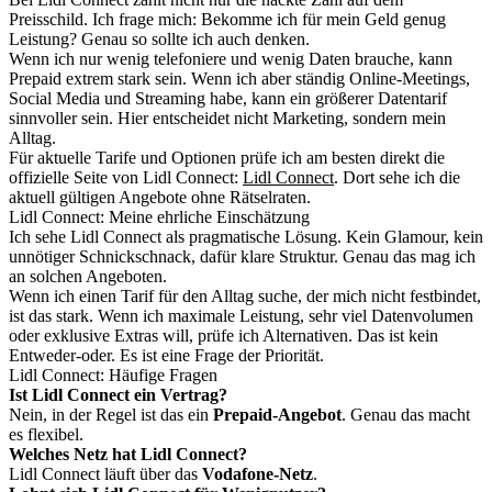
Preisschild. Ich frage mich: Bekomme ich für mein Geld genug
Leistung? Genau so sollte ich auch denken.
Wenn ich nur wenig telefoniere und wenig Daten brauche, kann
Prepaid extrem stark sein. Wenn ich aber ständig Online-Meetings,
Social Media und Streaming habe, kann ein größerer Datentarif
sinnvoller sein. Hier entscheidet nicht Marketing, sondern mein
Alltag.
Für aktuelle Tarife und Optionen prüfe ich am besten direkt die
offizielle Seite von Lidl Connect:
Lidl Connect
. Dort sehe ich die
aktuell gültigen Angebote ohne Rätselraten.
Lidl Connect: Meine ehrliche Einschätzung
Ich sehe Lidl Connect als pragmatische Lösung. Kein Glamour, kein
unnötiger Schnickschnack, dafür klare Struktur. Genau das mag ich
an solchen Angeboten.
Wenn ich einen Tarif für den Alltag suche, der mich nicht festbindet,
ist das stark. Wenn ich maximale Leistung, sehr viel Datenvolumen
oder exklusive Extras will, prüfe ich Alternativen. Das ist kein
Entweder-oder. Es ist eine Frage der Priorität.
Lidl Connect: Häufige Fragen
Ist Lidl Connect ein Vertrag?
Nein, in der Regel ist das ein
Prepaid-Angebot
. Genau das macht
es flexibel.
Welches Netz hat Lidl Connect?
Lidl Connect läuft über das
Vodafone-Netz
.