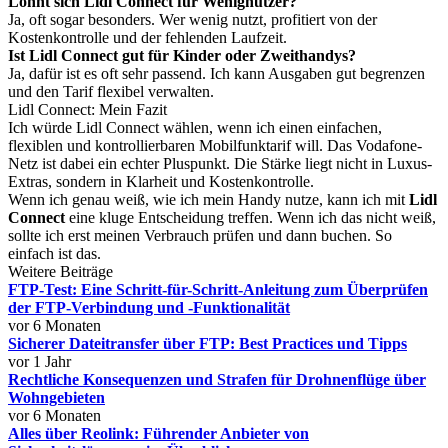
Lohnt sich Lidl Connect für Wenignutzer?
Ja, oft sogar besonders. Wer wenig nutzt, profitiert von der
Kostenkontrolle und der fehlenden Laufzeit.
Ist Lidl Connect gut für Kinder oder Zweithandys?
Ja, dafür ist es oft sehr passend. Ich kann Ausgaben gut begrenzen
und den Tarif flexibel verwalten.
Lidl Connect: Mein Fazit
Ich würde Lidl Connect wählen, wenn ich einen einfachen,
flexiblen und kontrollierbaren Mobilfunktarif will. Das Vodafone-
Netz ist dabei ein echter Pluspunkt. Die Stärke liegt nicht in Luxus-
Extras, sondern in Klarheit und Kostenkontrolle.
Wenn ich genau weiß, wie ich mein Handy nutze, kann ich mit
Lidl
Connect
eine kluge Entscheidung treffen. Wenn ich das nicht weiß,
sollte ich erst meinen Verbrauch prüfen und dann buchen. So
einfach ist das.
Weitere Beiträge
FTP-Test: Eine Schritt-für-Schritt-Anleitung zum Überprüfen
der FTP-Verbindung und -Funktionalität
vor 6 Monaten
Sicherer Dateitransfer über FTP: Best Practices und Tipps
vor 1 Jahr
Rechtliche Konsequenzen und Strafen für Drohnenflüge über
Wohngebieten
vor 6 Monaten
Alles über Reolink: Führender Anbieter von